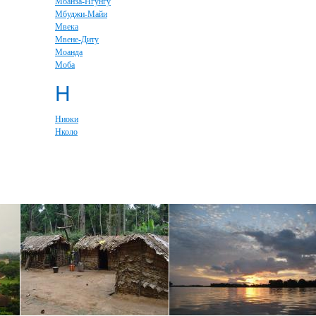
Мбанза-Нгунгу
Мбуджи-Майи
Мвека
Мвене-Диту
Моанда
Моба
Н
Ниоки
Нколо