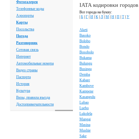
Фотогалерея
IATA кодировки городов
Телефонные коды
Все города на букву:
Аэропорты
|
Б
|
Г
|
И
|
К
|
Л
|
М
|
Н
|
П
|
Т
|
У
Карты
Посольства
Aketi
Basoko
Погода
Bolobo
Разговорник
Bondo
Сотовая связь
Bosobolo
Интернет
Bukama
Автомобильные номера
Bulungu
Businga
Видео страны
Demba
Паспорта
Kabare
История
Kambove
Культура
Kampene
Kasangulu
Визы, правила въезда
Lubao
Достопримечательности
Luebo
Lukolela
Mangai
Masina
Mushie
Sake