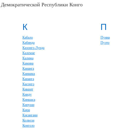
 Демократической Республики Конго
К
П
Кабало
Пуниа
Кабинда
Пуэто
Казонго-Лунда
Калемие
Калима
Камина
Кананга
Каниама
Капанга
Касонго
Киквит
Кинду
Киншаса
Кипуши
Кири
Кисангани
Колвези
Конголо