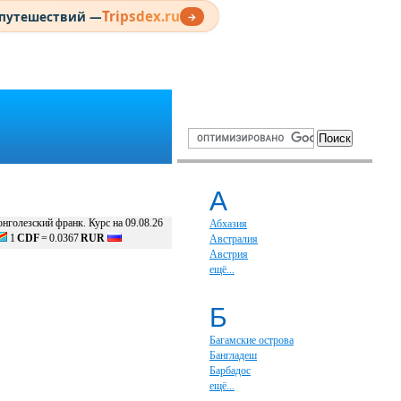
Tripsdex.ru
 путешествий —
→
А
онголезский франк. Курс на 09.08.26
Абхазия
1
CDF
=
0.0367
RUR
Австралия
Австрия
ещё...
Б
Багамские острова
Бангладеш
Барбадос
ещё...