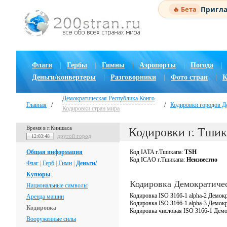
Пригла
🔥 Бета
Флаги
|
Гербы
|
Гимны
|
Аэропорты
|
Погода
|
Деньги/конвертеры
|
Разговорники
|
Фото стран
|
К
Демократическая Республика Конго
Главная
/
/
Кодировки городов Д
Кодировки стран мира
Время в г.Киншаса
Кодировки г. Тши
другой город
12:03:49
Общая информация
Код IATA г.Тшикапа:
TSH
Код ICAO г.Тшикапа:
Неизвестно
Флаг
|
Герб
|
Гимн
|
Деньги/
Купюры
Кодировка Демократиче
Национальные символы
Кодировка ISO 3166-1 alpha-2 Демок
Аренда машин
Кодировка ISO 3166-1 alpha-3 Демок
Кодировка
Кодировка числовая ISO 3166-1 Демо
Вооруженные силы