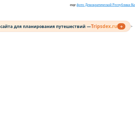
еще
фото Демократической Республики Ко
Tripsdex.ru
 сайта для планирования путешествий —
→
>