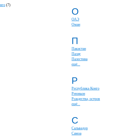
нго
(7)
О
ОАЭ
Оман
П
Пакистан
Палау
Палестина
ещё...
Р
Республика Конго
Реюньон
Рождества, остров
ещё...
С
Сальвадор
Самоа