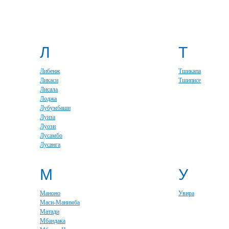
Л
Т
Либенж
Тшикапа
Ликаси
Тшиписе
Лисала
Лоджа
Лубумбаши
Луиза
Луози
Лусамбо
Лусанга
М
У
Маноно
Увира
Маси-Манимба
Матади
Мбандака