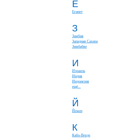
Е
Египет
З
Замбия
Западная Сахара
Зимбабве
И
Израиль
Индия
Индонезия
ещё...
Й
Йемен
К
Кабо-Верде