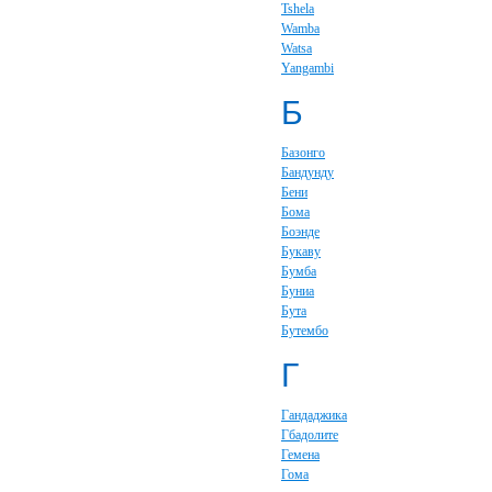
Tshela
Wamba
Watsa
Yangambi
Б
Базонго
Бандунду
Бени
Бома
Боэнде
Букаву
Бумба
Буниа
Бута
Бутембо
Г
Гандаджика
Гбадолите
Гемена
Гома