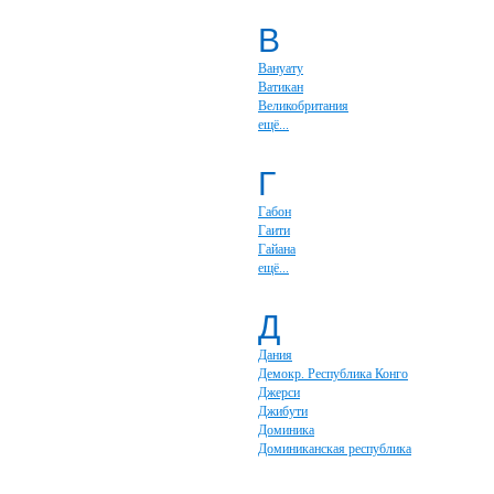
В
Вануату
Ватикан
Великобритания
ещё...
Г
Габон
Гаити
Гайана
ещё...
Д
Дания
Демокр. Республика Конго
Джерси
Джибути
Доминика
Доминиканская республика