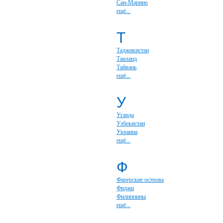
Сан-Марино
ещё...
Т
Таджикистан
Таиланд
Тайвань
ещё...
У
Уганда
Узбекистан
Украина
ещё...
Ф
Фарерские острова
Фиджи
Филиппины
ещё...