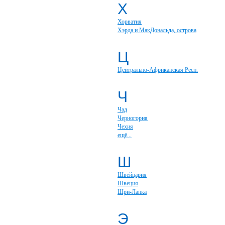
Х
Хорватия
Хэрда и МакДональда, острова
Ц
Центрально-Африканская Респ.
Ч
Чад
Черногория
Чехия
ещё...
Ш
Швейцария
Швеция
Шри-Ланка
Э