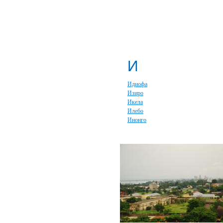
И
Идиофа
Изиро
Икела
Илебо
Инонго