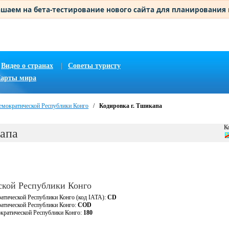
шаем на бета-тестирование нового сайта для планирования
Видео о странах
|
Советы туристу
арты мира
емократической Республики Конго
/
Кодировка г. Тшикапа
К
капа
ской Республики Конго
ратической Республики Конго (код IATA):
CD
ратической Республики Конго:
COD
кратической Республики Конго:
180