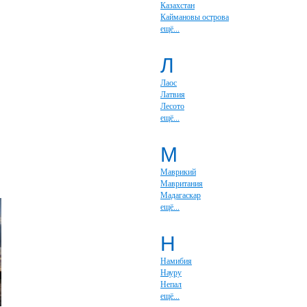
Казахстан
Каймановы острова
ещё...
Л
Лаос
Латвия
Лесото
ещё...
М
Маврикий
Мавритания
Мадагаскар
ещё...
Н
Намибия
Науру
Непал
ещё...