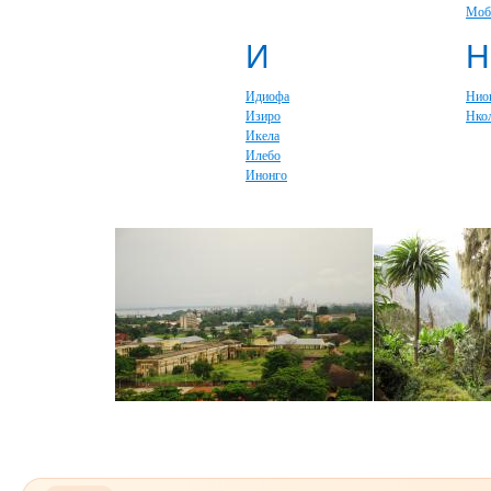
Моб
И
Н
Идиофа
Нио
Изиро
Нко
Икела
Илебо
Инонго