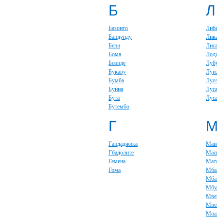
Б
Л
Базонго
Либ
Бандунду
Лик
Бени
Лис
Бома
Лод
Боэнде
Луб
Букаву
Луи
Бумба
Луо
Буниа
Лус
Бута
Луса
Бутембо
Г
Гандаджика
Ман
Гбадолите
Мас
Гемена
Мат
Гома
Мба
Мба
Мбу
Мве
Мве
Моа