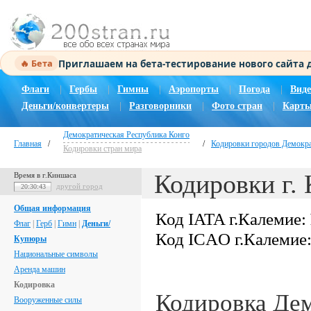
Приглашаем на бета-тестирование нового сайта
🔥 Бета
Флаги
|
Гербы
|
Гимны
|
Аэропорты
|
Погода
|
Виде
Деньги/конвертеры
|
Разговорники
|
Фото стран
|
Карты
Демократическая Республика Конго
Главная
/
/
Кодировки городов Демокра
Кодировки стран мира
Кодировки г.
Время в г.Киншаса
другой город
20:30:43
Общая информация
Код IATA г.Калемие:
Флаг
|
Герб
|
Гимн
|
Деньги/
Код ICAO г.Калемие
Купюры
Национальные символы
Аренда машин
Кодировка
Кодировка Де
Вооруженные силы