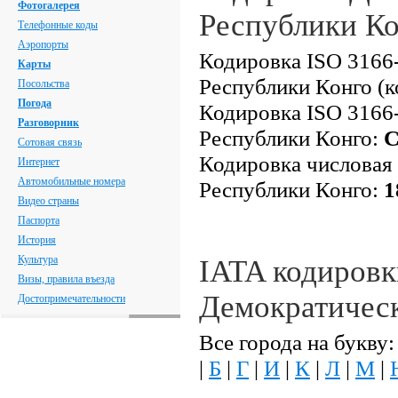
Фотогалерея
Республики К
Телефонные коды
Аэропорты
Кодировка ISO 3166-
Карты
Республики Конго (к
Посольства
Погода
Кодировка ISO 3166-
Разговорник
Республики Конго:
Сотовая связь
Кодировка числовая
Интернет
Автомобильные номера
Республики Конго:
1
Видео страны
Паспорта
История
Культура
IATA кодировк
Визы, правила въезда
Демократичес
Достопримечательности
Все города на букву:
|
Б
|
Г
|
И
|
К
|
Л
|
М
|