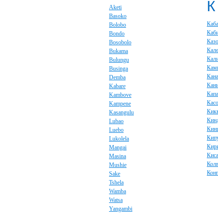
К
Aketi
Basoko
Каб
Bolobo
Каб
Bondo
Каз
Bosobolo
Кал
Bukama
Кал
Bulungu
Кам
Businga
Кана
Demba
Кан
Kabare
Капа
Kambove
Кас
Kampene
Кик
Kasangulu
Кин
Lubao
Кин
Luebo
Кип
Lukolela
Кир
Mangai
Кис
Masina
Кол
Mushie
Кон
Sake
Tshela
Wamba
Watsa
Yangambi