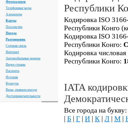
Фотогалерея
Республики К
Телефонные коды
Аэропорты
Кодировка ISO 3166-
Карты
Республики Конго (к
Посольства
Погода
Кодировка ISO 3166-
Разговорник
Республики Конго:
Сотовая связь
Кодировка числовая
Интернет
Автомобильные номера
Республики Конго:
1
Видео страны
Паспорта
История
Культура
IATA кодировк
Визы, правила въезда
Демократичес
Достопримечательности
Все города на букву:
|
Б
|
Г
|
И
|
К
|
Л
|
М
|