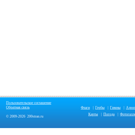
Пользовательское соглашение
Обратная связь
Флаги
|
Гербы
|
Гимны
|
Аэро
Карты
|
Погода
|
Фотогалл
© 2009-2026 200stran.ru