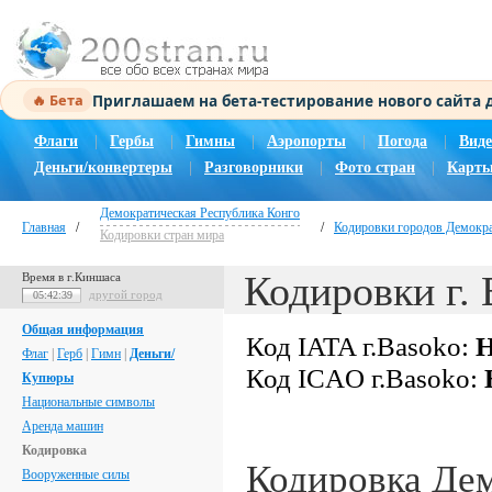
Приглашаем на бета-тестирование нового сайта
🔥 Бета
Флаги
|
Гербы
|
Гимны
|
Аэропорты
|
Погода
|
Виде
Деньги/конвертеры
|
Разговорники
|
Фото стран
|
Карты
Демократическая Республика Конго
Главная
/
/
Кодировки городов Демокра
Кодировки стран мира
Кодировки г. 
Время в г.Киншаса
другой город
05:42:40
Общая информация
Код IATA г.Basoko:
Н
Флаг
|
Герб
|
Гимн
|
Деньги/
Код ICAO г.Basoko:
Купюры
Национальные символы
Аренда машин
Кодировка
Кодировка Де
Вооруженные силы