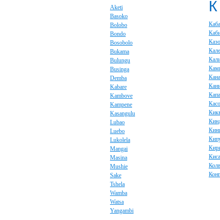
К
Aketi
Basoko
Каб
Bolobo
Каб
Bondo
Каз
Bosobolo
Кал
Bukama
Кал
Bulungu
Кам
Businga
Кана
Demba
Кан
Kabare
Капа
Kambove
Кас
Kampene
Кик
Kasangulu
Кин
Lubao
Кин
Luebo
Кип
Lukolela
Кир
Mangai
Кис
Masina
Кол
Mushie
Кон
Sake
Tshela
Wamba
Watsa
Yangambi