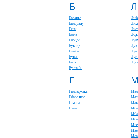
Б
Л
Базонго
Либ
Бандунду
Лик
Бени
Лис
Бома
Лод
Боэнде
Луб
Букаву
Луи
Бумба
Луо
Буниа
Лус
Бута
Луса
Бутембо
Г
Гандаджика
Ман
Гбадолите
Мас
Гемена
Мат
Гома
Мба
Мба
Мбу
Мве
Мве
Моа