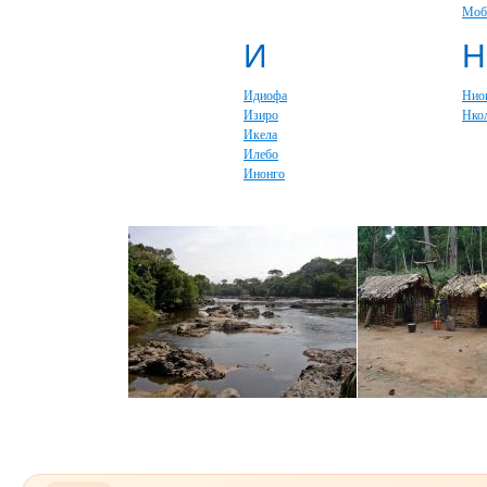
Моб
И
Н
Идиофа
Нио
Изиро
Нко
Икела
Илебо
Инонго