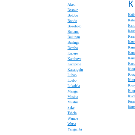
К
Aketi
Basoko
Каб
Bolobo
Каб
Bondo
Каз
Bosobolo
Кал
Bukama
Кал
Bulungu
Кам
Businga
Кана
Demba
Кан
Kabare
Капа
Kambove
Кас
Kampene
Кик
Kasangulu
Кин
Lubao
Кин
Luebo
Кип
Lukolela
Кир
Mangai
Кис
Masina
Кол
Mushie
Кон
Sake
Tshela
Wamba
Watsa
Yangambi