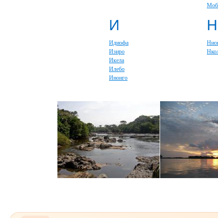
Моб
И
Н
Идиофа
Нио
Изиро
Нко
Икела
Илебо
Инонго