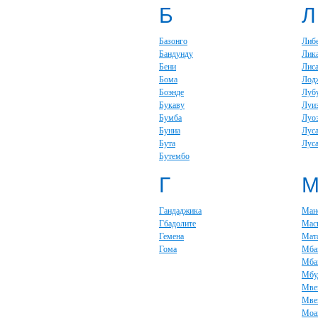
Б
Л
Базонго
Либ
Бандунду
Лик
Бени
Лис
Бома
Лод
Боэнде
Луб
Букаву
Луи
Бумба
Луо
Буниа
Лус
Бута
Луса
Бутембо
Г
Гандаджика
Ман
Гбадолите
Мас
Гемена
Мат
Гома
Мба
Мба
Мбу
Мве
Мве
Моа