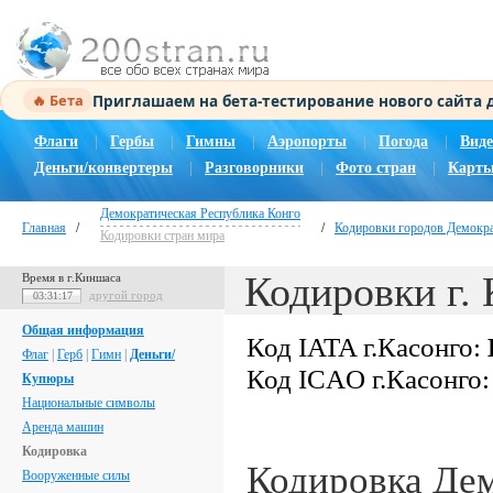
Приглашаем на бета-тестирование нового сайта
🔥 Бета
Флаги
|
Гербы
|
Гимны
|
Аэропорты
|
Погода
|
Виде
Деньги/конвертеры
|
Разговорники
|
Фото стран
|
Карты
Демократическая Республика Конго
Главная
/
/
Кодировки городов Демокра
Кодировки стран мира
Кодировки г.
Время в г.Киншаса
другой город
03:31:17
Общая информация
Код IATA г.Касонго:
Флаг
|
Герб
|
Гимн
|
Деньги/
Код ICAO г.Касонго
Купюры
Национальные символы
Аренда машин
Кодировка
Кодировка Де
Вооруженные силы