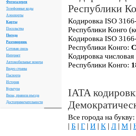
Фотогалерея
Республики К
Телефонные коды
Аэропорты
Кодировка ISO 3166-
Карты
Республики Конго (к
Посольства
Погода
Кодировка ISO 3166-
Разговорник
Республики Конго:
Сотовая связь
Кодировка числовая
Интернет
Автомобильные номера
Республики Конго:
1
Видео страны
Паспорта
История
Культура
IATA кодировк
Визы, правила въезда
Демократичес
Достопримечательности
Все города на букву:
|
Б
|
Г
|
И
|
К
|
Л
|
М
|