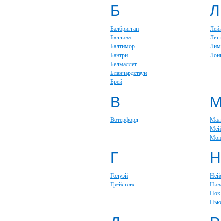
Б
Л
Балбригган
Лей
Баллина
Летт
Балтимор
Лим
Бантри
Лон
Белмаллет
Бланчардстаун
Брей
В
Вотерфорд
Мал
Мей
Мон
Г
Н
Голуэй
Ней
Грейстонс
Нин
Нок
Нью