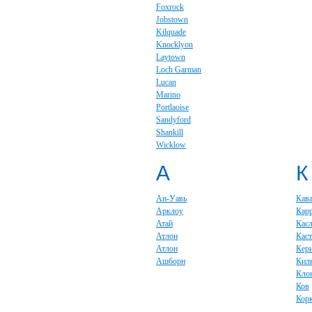
Foxrock
Jobstown
Kilquade
Knocklyon
Laytown
Loch Garman
Lucan
Marino
Portlaoise
Sandyford
Shankill
Wicklow
А
К
Ан-Уавь
Кав
Арклоу
Кар
Атай
Кас
Атлон
Каст
Атлон
Кер
Ашборн
Кил
Кло
Ков
Кор