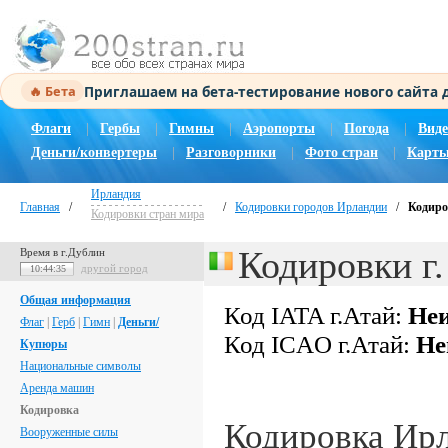
Приглашаем на бета-тестирование нового сайта
🔥 Бета
Флаги
|
Гербы
|
Гимны
|
Аэропорты
|
Погода
|
Виде
Деньги/конвертеры
|
Разговорники
|
Фото стран
|
Карты
Ирландия
Главная
/
/
Кодировки городов Ирландии
/
Кодиро
Кодировки стран мира
Кодировки г.
Время в г.Дублин
другой город
10:44:36
Общая информация
Код IATA г.Атай:
Неи
Флаг
|
Герб
|
Гимн
|
Деньги/
Код ICAO г.Атай:
Не
Купюры
Национальные символы
Аренда машин
Кодировка
Кодировка Ир
Вооруженные силы