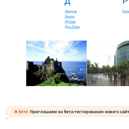
Д
Р
Дандолк
Рат
Дроэда
Дублин
Дун-Лэаре
Приглашаем на бета-тестирование нового сай
🔥 Бета
>