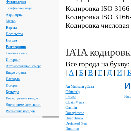
Фотогалерея
Кодировка ISO 3166-
Телефонные коды
Аэропорты
Кодировка ISO 3166-
Метро
Кодировка числовая
Карты
Посольства
Погода
Разговорник
IATA кодировк
Сотовая связь
Интернет
Все города на букву:
Автомобильные номера
|
А
|
Б
|
В
|
Г
|
Д
|
И
|
Видео страны
Паспорта
И
История
An Muileann gCearr
Культура
Cabinteely
Ини
Carlow
Визы, правила въезда
Cluain Meala
Достопримечательности
Crumlin
Расписание поездов
Donaghmede
Donnybrook
Droichead Nua
Dundrum