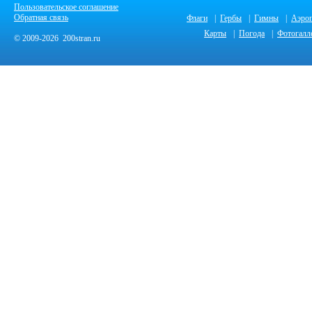
Пользовательское соглашение
Обратная связь
Флаги
|
Гербы
|
Гимны
|
Аэро
Карты
|
Погода
|
Фотогалл
© 2009-2026 200stran.ru