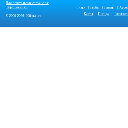
Пользовательское соглашение
Обратная связь
Флаги
|
Гербы
|
Гимны
|
Аэро
Карты
|
Погода
|
Фотогалл
© 2009-2026 200stran.ru