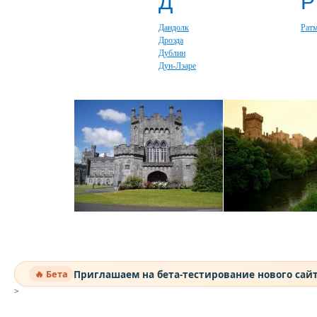
Д
Р
Дандолк
Рат
Дроэда
Дублин
Дун-Лэаре
Приглашаем на бета-тестирование нового сай
🔥 Бета
>