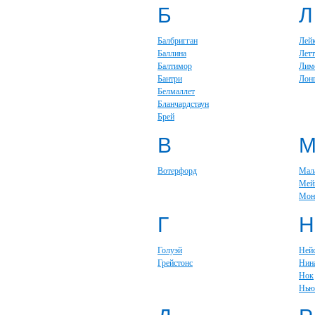
Б
Л
Балбригган
Лей
Баллина
Летт
Балтимор
Лим
Бантри
Лон
Белмаллет
Бланчардстаун
Брей
В
Вотерфорд
Мал
Мей
Мон
Г
Н
Голуэй
Ней
Грейстонс
Нин
Нок
Нью