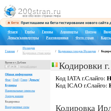
Приглашаем на бета-тестирование нового сайта
🔥 Бета
Флаги
|
Гербы
|
Гимны
|
Аэропорты
|
Погода
|
Виде
Деньги/конвертеры
|
Разговорники
|
Фото стран
|
Карты
Ирландия
Главная
/
/
Кодировки городов Ирландии
/
Кодиро
Кодировки стран мира
Кодировки г.
Время в г.Дублин
другой город
07:14:57
Общая информация
Код IATA г.Слайго:
Н
Флаг
|
Герб
|
Гимн
|
Деньги/
Код ICAO г.Слайго:
Купюры
Национальные символы
Аренда машин
Кодировка
Кодировка Ир
Вооруженные силы