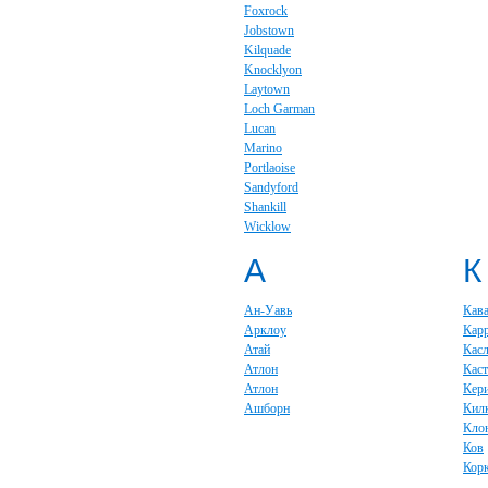
Foxrock
Jobstown
Kilquade
Knocklyon
Laytown
Loch Garman
Lucan
Marino
Portlaoise
Sandyford
Shankill
Wicklow
А
К
Ан-Уавь
Кав
Арклоу
Кар
Атай
Кас
Атлон
Каст
Атлон
Кер
Ашборн
Кил
Кло
Ков
Кор