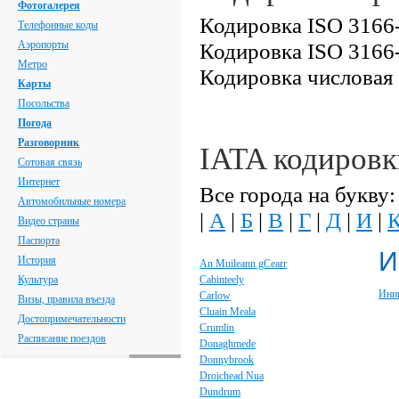
Фотогалерея
Кодировка ISO 3166-
Телефонные коды
Аэропорты
Кодировка ISO 3166-
Метро
Кодировка числовая
Карты
Посольства
Погода
Разговорник
IATA кодировк
Сотовая связь
Интернет
Все города на букву:
Автомобильные номера
|
А
|
Б
|
В
|
Г
|
Д
|
И
|
Видео страны
Паспорта
И
История
An Muileann gCearr
Культура
Cabinteely
Ини
Carlow
Визы, правила въезда
Cluain Meala
Достопримечательности
Crumlin
Расписание поездов
Donaghmede
Donnybrook
Droichead Nua
Dundrum