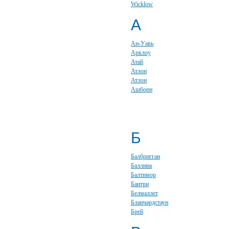
Wicklow
А
Ан-Уавь
Арклоу
Атай
Атлон
Атлон
Ашборн
Б
Балбригган
Баллина
Балтимор
Бантри
Белмаллет
Бланчардстаун
Брей