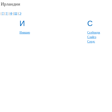
в Ирландии
|
Т
|
У
|
Ф
|
Ш
|
Э
И
С
Инишир
Селбридж
Слайго
Сордс