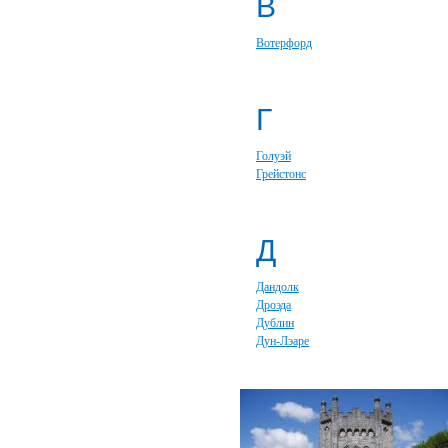
В
Вотерфорд
Г
Голуэй
Грейстонс
Д
Дандолк
Дроэда
Дублин
Дун-Лэаре