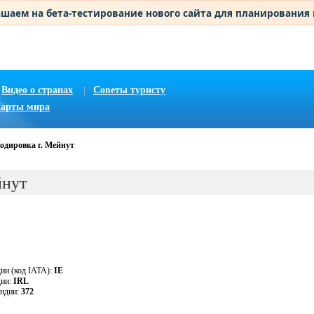
шаем на бета-тестирование нового сайта для планирования
Видео о странах
|
Советы туристу
арты мира
одировка г. Мейнут
йнут
дии (код IATA):
IE
дии:
IRL
андии:
372