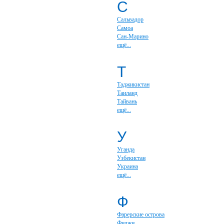
С
Сальвадор
Самоа
Сан-Марино
ещё...
Т
Таджикистан
Таиланд
Тайвань
ещё...
У
Уганда
Узбекистан
Украина
ещё...
Ф
Фарерские острова
Фиджи