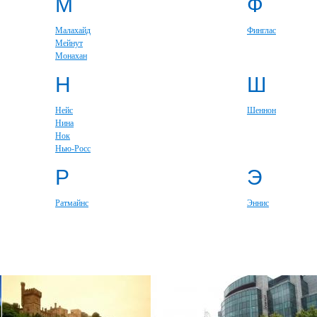
М
Ф
Малахайд
Финглас
Мейнут
Монахан
Н
Ш
Нейс
Шеннон
Нина
Нок
Нью-Росс
Р
Э
Ратмайнс
Эннис