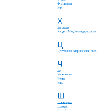
Филиппины
ещё...
Х
Хорватия
Хэрда и МакДональда, острова
Ц
Центрально-Африканская Респ.
Ч
Чад
Черногория
Чехия
ещё...
Ш
Швейцария
Швеция