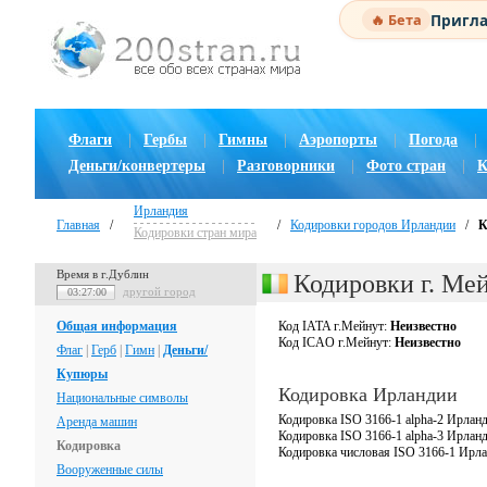
Пригла
🔥 Бета
Флаги
|
Гербы
|
Гимны
|
Аэропорты
|
Погода
|
Деньги/конвертеры
|
Разговорники
|
Фото стран
|
К
Ирландия
Главная
/
/
Кодировки городов Ирландии
/
К
Кодировки стран мира
Время в г.Дублин
Кодировки г. Ме
другой город
03:27:01
Общая информация
Код IATA г.Мейнут:
Неизвестно
Код ICAO г.Мейнут:
Неизвестно
Флаг
|
Герб
|
Гимн
|
Деньги/
Купюры
Кодировка Ирландии
Национальные символы
Кодировка ISO 3166-1 alpha-2 Ирлан
Аренда машин
Кодировка ISO 3166-1 alpha-3 Ирлан
Кодировка
Кодировка числовая ISO 3166-1 Ирл
Вооруженные силы