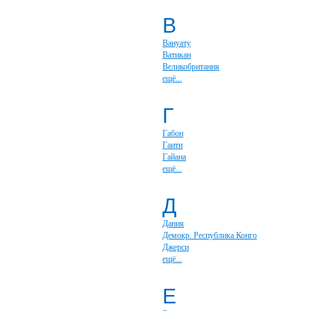
В
Вануату
Ватикан
Великобритания
ещё...
Г
Габон
Гаити
Гайана
ещё...
Д
Дания
Демокр. Республика Конго
Джерси
ещё...
Е