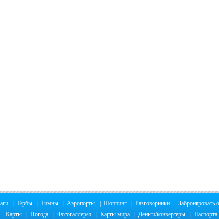
аги
|
Гербы
|
Гимны
|
Аэропорты
|
Шоппинг
|
Разговорники
|
Забронировать о
Карты
|
Погода
|
Фотогаллерея
|
Карты мира
|
Деньги/конвертеры
|
Паспорта