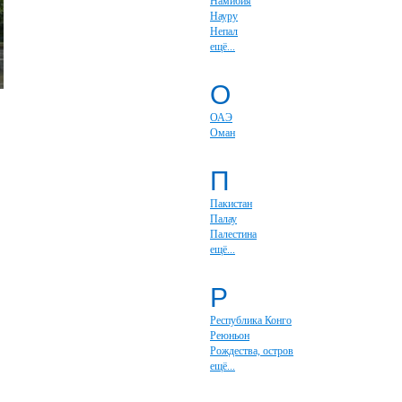
Намибия
Науру
Непал
ещё...
О
ОАЭ
Оман
П
Пакистан
Палау
Палестина
ещё...
Р
Республика Конго
Реюньон
Рождества, остров
ещё...