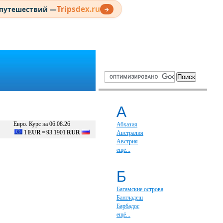
Tripsdex.ru
 путешествий —
→
А
Евро. Курс на 06.08.26
Абхазия
1
EUR
=
93.1901
RUR
Австралия
Австрия
ещё...
Б
Багамские острова
Бангладеш
Барбадос
ещё...