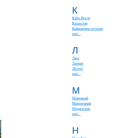
К
Кабо-Верде
Казахстан
Каймановы острова
ещё...
Л
Лаос
Латвия
Лесото
ещё...
М
Маврикий
Мавритания
Мадагаскар
ещё...
Н