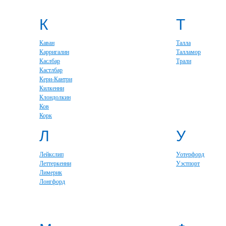
К
Т
Каван
Талла
Карригалин
Талламор
Каслбар
Трали
Кастлбар
Кери-Кантри
Килкенни
Клондолкин
Ков
Корк
Л
У
Лейкслип
Уотерфорд
Леттеркенни
Уэстпорт
Лимерик
Лонгфорд