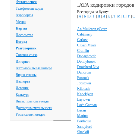
Фотогалерея
IATA кодировки городо
Телефонные коды
Все города на букву:
Аэропорты
|
А
|
Б
|
В
|
Г
|
Д
|
И
|
К
|
Л
|
М
|
Н
|
Р
|
С
Метро
Карты
An Muileann gCearr
Cabinteely
Посольства
Carlow
Погода
Cluain Meala
Разговорник
Crumlin
Сотовая связь
Donaghmede
Интернет
Donnybrook
Droichead Nua
Автомобильные номера
Dundrum
Видео страны
Foxrock
Паспорта
Jobstown
История
Kilquade
Knocklyon
Культура
Laytown
Визы, правила въезда
Loch Garman
Достопримечательности
Lucan
Расписание поездов
Marino
Portlaoise
Sandyford
Shankill