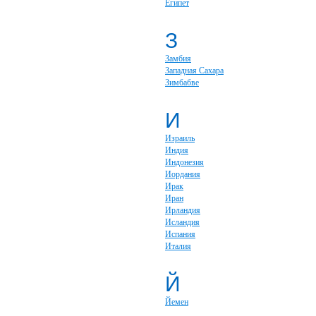
Египет
З
Замбия
Западная Сахара
Зимбабве
И
Израиль
Индия
Индонезия
Иордания
Ирак
Иран
Ирландия
Исландия
Испания
Италия
Й
Йемен