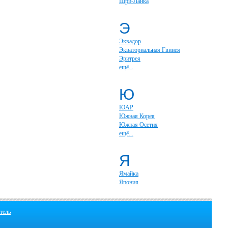
Шри-Ланка
Э
Эквадор
Экваториальная Гвинея
Эритрея
ещё...
Ю
ЮАР
Южная Корея
Южная Осетия
ещё...
Я
Ямайка
Япония
тель