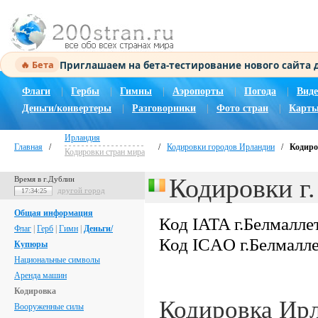
Приглашаем на бета-тестирование нового сайта
🔥 Бета
Флаги
|
Гербы
|
Гимны
|
Аэропорты
|
Погода
|
Виде
Деньги/конвертеры
|
Разговорники
|
Фото стран
|
Карты
Ирландия
Главная
/
/
Кодировки городов Ирландии
/
Кодиро
Кодировки стран мира
Кодировки г
Время в г.Дублин
другой город
17:34:25
Общая информация
Код IATA г.Белмалле
Флаг
|
Герб
|
Гимн
|
Деньги/
Код ICAO г.Белмалл
Купюры
Национальные символы
Аренда машин
Кодировка
Кодировка Ир
Вооруженные силы