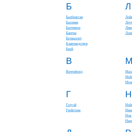
Б
Л
Балбригган
Лей
Баллина
Летт
Балтимор
Лим
Бантри
Лон
Белмаллет
Бланчардстаун
Брей
В
Вотерфорд
Мал
Мей
Мон
Г
Н
Голуэй
Ней
Грейстонс
Нин
Нок
Нью