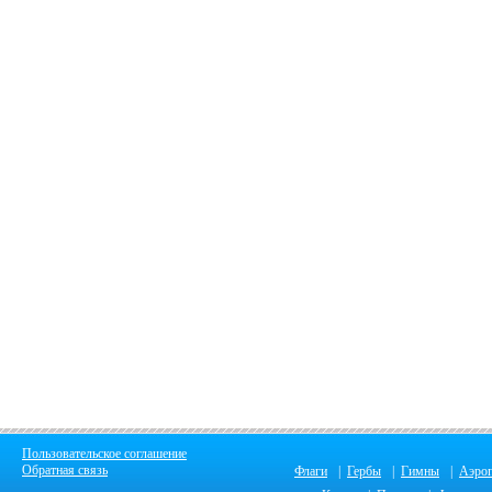
Пользовательское соглашение
Обратная связь
Флаги
|
Гербы
|
Гимны
|
Аэро