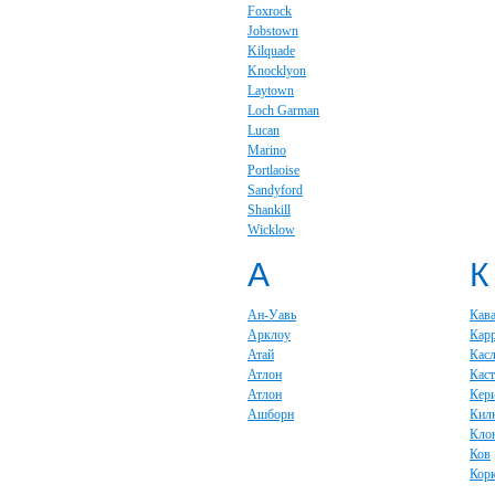
Foxrock
Jobstown
Kilquade
Knocklyon
Laytown
Loch Garman
Lucan
Marino
Portlaoise
Sandyford
Shankill
Wicklow
А
К
Ан-Уавь
Кав
Арклоу
Кар
Атай
Кас
Атлон
Каст
Атлон
Кер
Ашборн
Кил
Кло
Ков
Кор