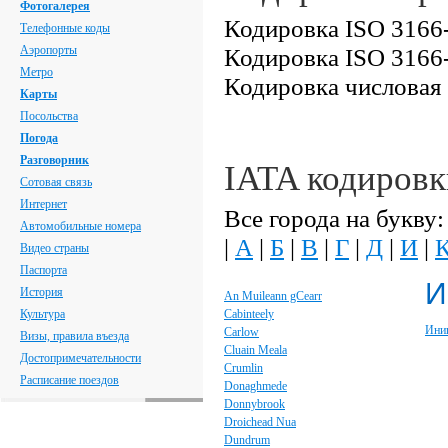
Фотогалерея
Кодировка ISO 3166-
Телефонные коды
Аэропорты
Кодировка ISO 3166-
Метро
Кодировка числовая
Карты
Посольства
Погода
Разговорник
IATA кодировк
Сотовая связь
Интернет
Все города на букву:
Автомобильные номера
|
А
|
Б
|
В
|
Г
|
Д
|
И
|
Видео страны
Паспорта
И
История
An Muileann gCearr
Культура
Cabinteely
Ини
Carlow
Визы, правила въезда
Cluain Meala
Достопримечательности
Crumlin
Расписание поездов
Donaghmede
Donnybrook
Droichead Nua
Dundrum