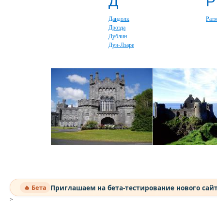
Д
Р
Дандолк
Рат
Дроэда
Дублин
Дун-Лэаре
Приглашаем на бета-тестирование нового сай
🔥 Бета
>