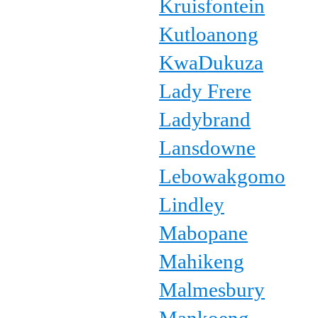
Kruisfontein
Kutloanong
KwaDukuza
Lady Frere
Ladybrand
Lansdowne
Lebowakgomo
Lindley
Mabopane
Mahikeng
Malmesbury