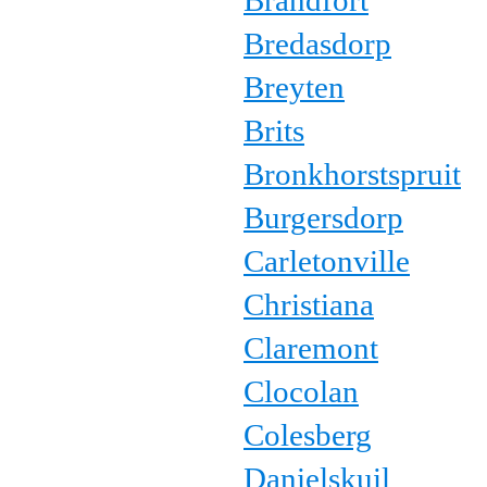
Brandfort
Bredasdorp
Breyten
Brits
Bronkhorstspruit
Burgersdorp
Carletonville
Christiana
Claremont
Clocolan
Colesberg
Danielskuil