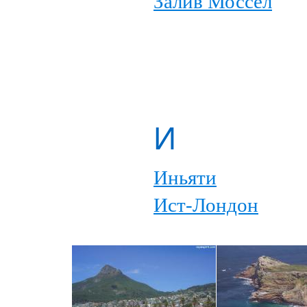
Залив Моссел
И
Иньяти
Ист-Лондон