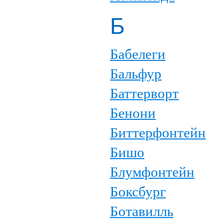
Б
Бабелеги
Бальфур
Баттерворт
Бенони
Биттерфонтейн
Бишо
Блумфонтейн
Боксбург
Ботавилль