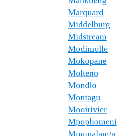
Mankoeng
Marquard
Middelburg
Midstream
Modimolle
Mokopane
Molteno
Mondlo
Montagu
Mooirivier
Mpophomeni
Mpumalanga