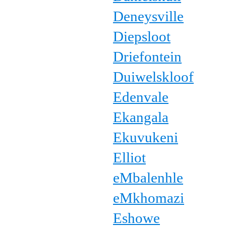
Deneysville
Diepsloot
Driefontein
Duiwelskloof
Edenvale
Ekangala
Ekuvukeni
Elliot
eMbalenhle
eMkhomazi
Eshowe