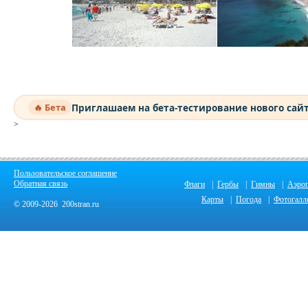
Приглашаем на бета-тестирование нового сай
🔥 Бета
>
Пользовательское соглашение
Обратная связь
Флаги
|
Гербы
|
Гимны
|
Аэро
Карты
|
Погода
|
Фотогалл
© 2009-2026 200stran.ru