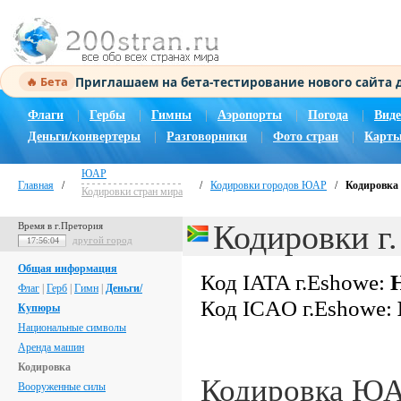
Приглашаем на бета-тестирование нового сайта
🔥 Бета
Флаги
|
Гербы
|
Гимны
|
Аэропорты
|
Погода
|
Виде
Деньги/конвертеры
|
Разговорники
|
Фото стран
|
Карты
ЮАР
Главная
/
/
Кодировки городов ЮАР
/
Кодировка 
Кодировки стран мира
Кодировки г
Время в г.Претория
другой город
17:56:05
Общая информация
Код IATA г.Eshowe:
Флаг
|
Герб
|
Гимн
|
Деньги/
Код ICAO г.Eshowe:
Купюры
Национальные символы
Аренда машин
Кодировка
Кодировка Ю
Вооруженные силы