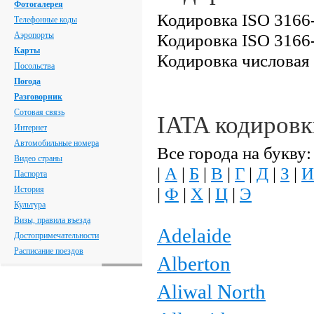
Фотогалерея
Кодировка ISO 3166-
Телефонные коды
Аэропорты
Кодировка ISO 3166
Карты
Кодировка числовая
Посольства
Погода
Разговорник
Сотовая связь
IATA кодиров
Интернет
Автомобильные номера
Все города на букву:
Видео страны
|
А
|
Б
|
В
|
Г
|
Д
|
З
|
И
Паспорта
|
Ф
|
Х
|
Ц
|
Э
История
Культура
Визы, правила въезда
Adelaide
Достопримечательности
Расписание поездов
Alberton
Aliwal North