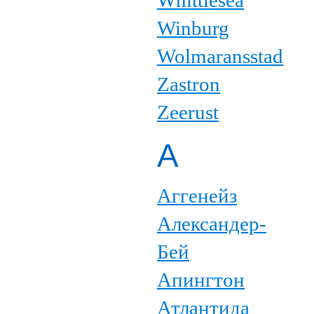
Whittlesea
Winburg
Wolmaransstad
Zastron
Zeerust
А
Аггенейз
Александер-
Бей
Апингтон
Атлантида