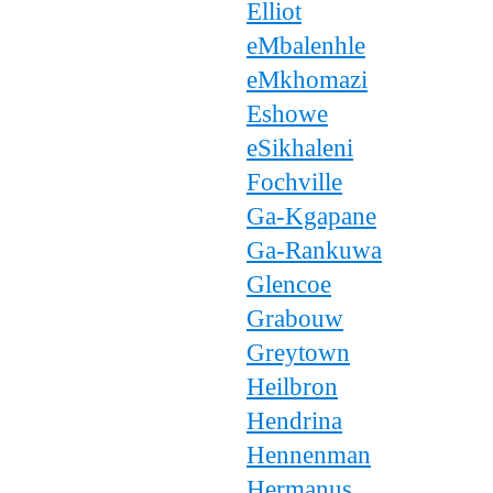
Elliot
eMbalenhle
eMkhomazi
Eshowe
eSikhaleni
Fochville
Ga-Kgapane
Ga-Rankuwa
Glencoe
Grabouw
Greytown
Heilbron
Hendrina
Hennenman
Hermanus