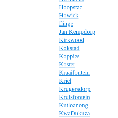
Hoopstad
Howick
Ilinge
Jan Kempdorp
Kirkwood
Kokstad
Koppies
Koster
Kraaifontein
Kriel
Krugersdorp
Kruisfontein
Kutloanong
KwaDukuza