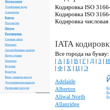
Фотогалерея
Кодировка ISO 3166-
Телефонные коды
Аэропорты
Кодировка ISO 3166
Карты
Кодировка числовая
Посольства
Погода
Разговорник
Сотовая связь
IATA кодиров
Интернет
Автомобильные номера
Все города на букву:
Видео страны
|
А
|
Б
|
В
|
Г
|
Д
|
З
|
И
Паспорта
|
Ф
|
Х
|
Ц
|
Э
История
Культура
Визы, правила въезда
Adelaide
Достопримечательности
Alberton
Расписание поездов
Йо
Йо
Aliwal North
Йо
Allanridge