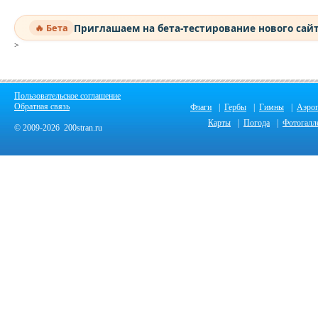
Приглашаем на бета-тестирование нового сай
🔥 Бета
>
Пользовательское соглашение
Обратная связь
Флаги
|
Гербы
|
Гимны
|
Аэро
Карты
|
Погода
|
Фотогалл
© 2009-2026 200stran.ru