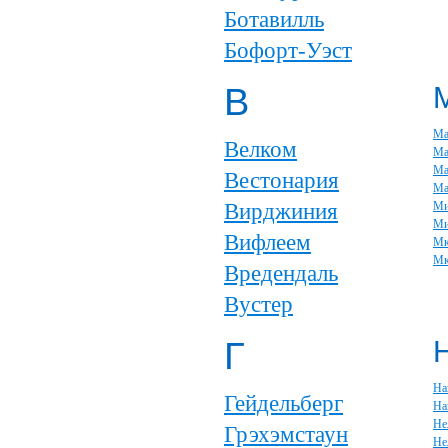
Ботавилль
Бофорт-Уэст
В
Ма
Велком
Ма
Ма
Вестонария
Ма
Вирджиния
Ми
Ми
Вифлеем
Мк
Мк
Вредендаль
Вустер
Г
На
Гейдельберг
На
Не
Грэхэмстаун
Не