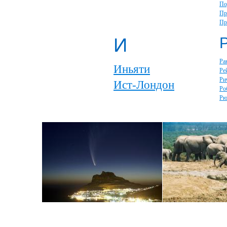
По
Пр
Пр
И
Ра
Иньяти
Ре
Ри
Ист-Лондон
Ро
Рю