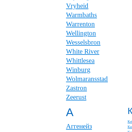
Vryheid
Warmbaths
Warrenton
Wellington
Wesselsbron
White River
Whittlesea
Winburg
Wolmaransstad
Zastron
Zeerust
А
Ке
Аггенейз
Ки