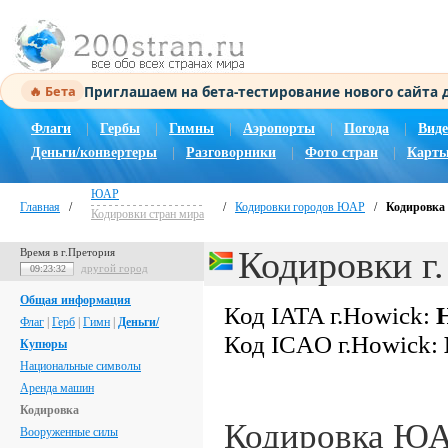
Приглашаем на бета-тестирование нового сайта
🔥 Бета
Флаги
|
Гербы
|
Гимны
|
Аэропорты
|
Погода
|
Виде
Деньги/конвертеры
|
Разговорники
|
Фото стран
|
Карты
ЮАР
Главная
/
/
Кодировки городов ЮАР
/
Кодировка 
Кодировки стран мира
Кодировки г
Время в г.Претория
другой город
09:23:33
Общая информация
Код IATA г.Howick:
Флаг
|
Герб
|
Гимн
|
Деньги/
Код ICAO г.Howick:
Купюры
Национальные символы
Аренда машин
Кодировка
Кодировка Ю
Вооруженные силы