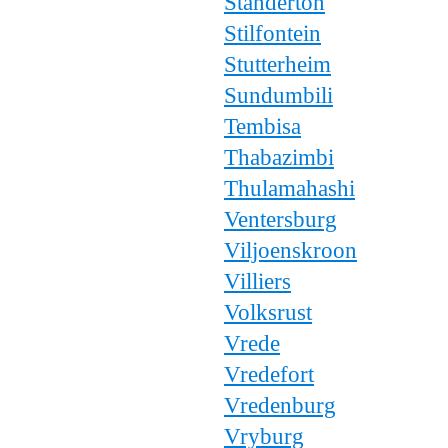
Standerton
Stilfontein
Stutterheim
Sundumbili
Tembisa
Thabazimbi
Thulamahashi
Ventersburg
Viljoenskroon
Villiers
Volksrust
Vrede
Vredefort
Vredenburg
Vryburg