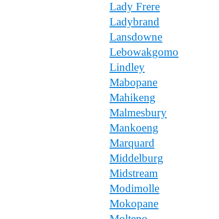
Lady Frere
Ladybrand
Lansdowne
Lebowakgomo
Lindley
Mabopane
Mahikeng
Malmesbury
Mankoeng
Marquard
Middelburg
Midstream
Modimolle
Mokopane
Molteno