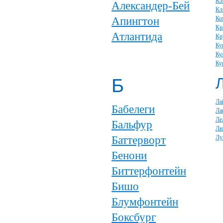
Кл
Александер-Бей
Кл
Апингтон
Ко
Кр
Атлантида
Кр
Ку
Ку
Ку
Б
Ла
Бабелеги
Ла
Ле
Бальфур
Ли
Баттерворт
Лу
Бенони
Биттерфонтейн
Бишо
Блумфонтейн
Боксбург