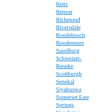
Reitz
Retreat
Richmond
Riversdale
Rondebosch
Roodepoort
Sasolburg
Schweizer-
Reneke
Scottburgh
Senekal
Siyabuswa
Somerset East
Springs