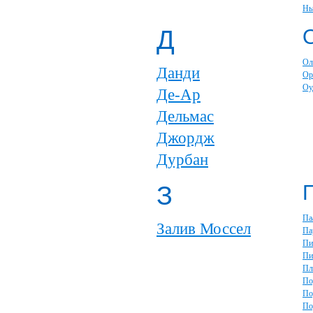
Нь
Д
Ол
Данди
Ор
Оу
Де-Ар
Дельмас
Джордж
Дурбан
З
Па
Залив Моссел
Па
Пи
Пи
Пл
По
По
По