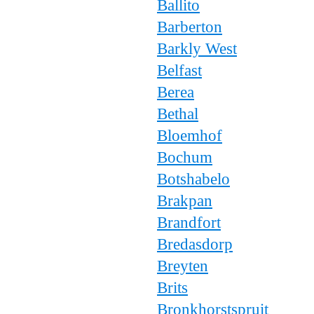
Ballito
Barberton
Barkly West
Belfast
Berea
Bethal
Bloemhof
Bochum
Botshabelo
Brakpan
Brandfort
Bredasdorp
Breyten
Brits
Bronkhorstspruit