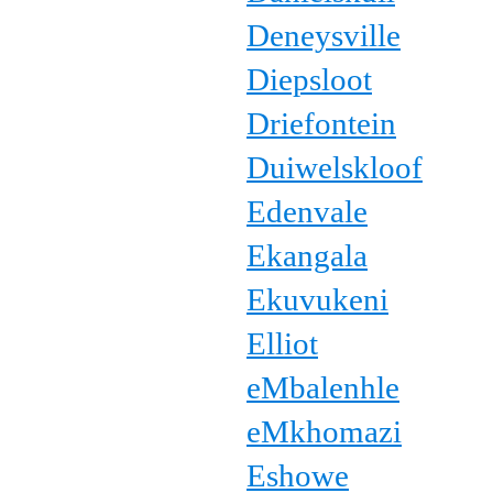
Deneysville
Diepsloot
Driefontein
Duiwelskloof
Edenvale
Ekangala
Ekuvukeni
Elliot
eMbalenhle
eMkhomazi
Eshowe