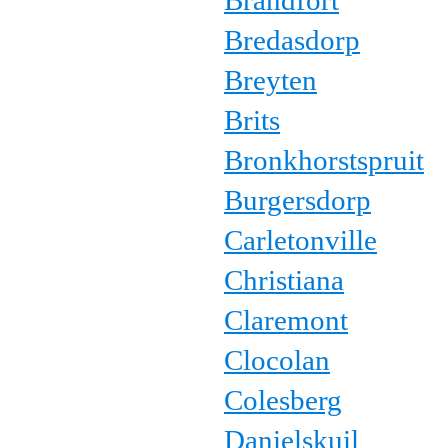
Brandfort
Bredasdorp
Breyten
Brits
Bronkhorstspruit
Burgersdorp
Carletonville
Christiana
Claremont
Clocolan
Colesberg
Danielskuil