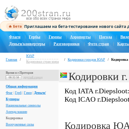
Приглашаем на бета-тестирование нового сайта
🔥 Бета
Флаги
|
Гербы
|
Гимны
|
Аэропорты
|
Погода
|
Виде
Деньги/конвертеры
|
Разговорники
|
Фото стран
|
Карты
ЮАР
Главная
/
/
Кодировки городов ЮАР
/
Кодировка г
Кодировки стран мира
Кодировки г.
Время в г.Претория
другой город
08:32:59
Общая информация
Код IATA г.Diepsloot
Флаг
|
Герб
|
Гимн
|
Деньги/
Код ICAO г.Diepsloo
Купюры
Национальные символы
Аренда машин
Кодировка
Кодировка Ю
Вооруженные силы