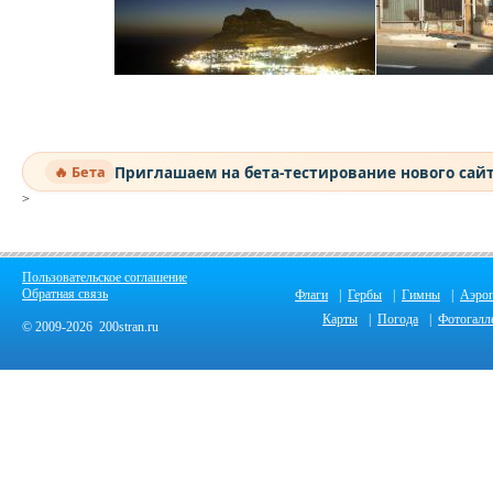
Приглашаем на бета-тестирование нового сай
🔥 Бета
>
Пользовательское соглашение
Обратная связь
Флаги
|
Гербы
|
Гимны
|
Аэро
Карты
|
Погода
|
Фотогалл
© 2009-2026 200stran.ru