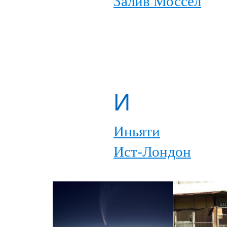
Залив Моссел
И
Иньяти
Ист-Лондон