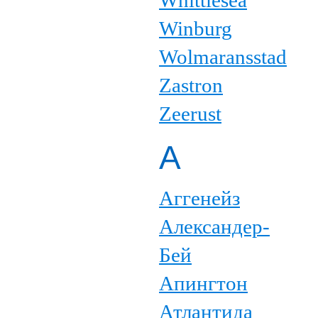
Whittlesea
Winburg
Wolmaransstad
Zastron
Zeerust
А
Аггенейз
Александер-
Бей
Апингтон
Атлантида