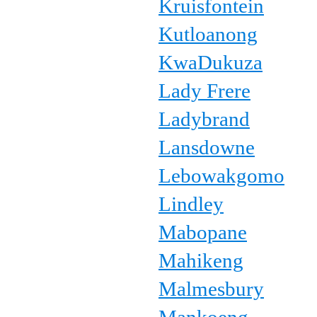
Kruisfontein
Kutloanong
KwaDukuza
Lady Frere
Ladybrand
Lansdowne
Lebowakgomo
Lindley
Mabopane
Mahikeng
Malmesbury