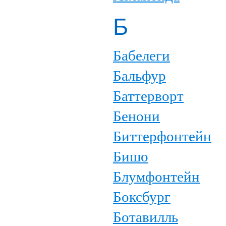
Б
Бабелеги
Бальфур
Баттерворт
Бенони
Биттерфонтейн
Бишо
Блумфонтейн
Боксбург
Ботавилль