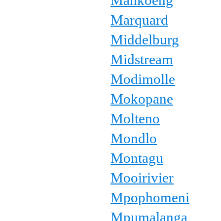
Mankoeng
Marquard
Middelburg
Midstream
Modimolle
Mokopane
Molteno
Mondlo
Montagu
Mooirivier
Mpophomeni
Mpumalanga