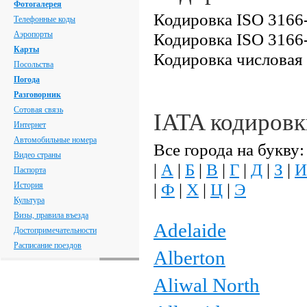
Фотогалерея
Кодировка ISO 3166-
Телефонные коды
Аэропорты
Кодировка ISO 3166
Карты
Кодировка числовая
Посольства
Погода
Разговорник
Сотовая связь
IATA кодиров
Интернет
Автомобильные номера
Все города на букву:
Видео страны
|
А
|
Б
|
В
|
Г
|
Д
|
З
|
И
Паспорта
|
Ф
|
Х
|
Ц
|
Э
История
Культура
Визы, правила въезда
Adelaide
Достопримечательности
Расписание поездов
Alberton
Aliwal North