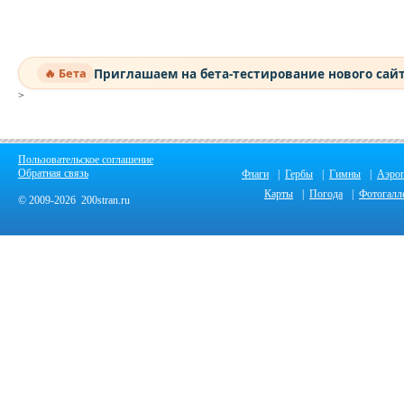
Приглашаем на бета-тестирование нового сай
🔥 Бета
>
Пользовательское соглашение
Обратная связь
Флаги
|
Гербы
|
Гимны
|
Аэро
Карты
|
Погода
|
Фотогалл
© 2009-2026 200stran.ru