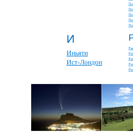
По
По
По
Пр
Пр
И
Ра
Иньяти
Ре
Ри
Ист-Лондон
Ро
Рю