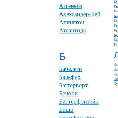
Ке
Аггенейз
Ки
Кл
Александер-Бей
Кл
Апингтон
Ко
Кр
Атлантида
Кр
Ку
Ку
Ку
Б
Ла
Бабелеги
Ла
Ле
Бальфур
Ли
Баттерворт
Лу
Бенони
Биттерфонтейн
Бишо
Блумфонтейн