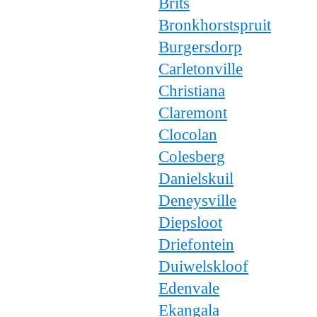
Brits
Bronkhorstspruit
Burgersdorp
Carletonville
Christiana
Claremont
Clocolan
Colesberg
Danielskuil
Deneysville
Diepsloot
Driefontein
Duiwelskloof
Edenvale
Ekangala