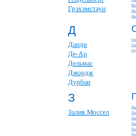
На
Не
Грэхэмстаун
Не
Нь
Д
Ол
Данди
Ор
Оу
Де-Ар
Дельмас
Джордж
Дурбан
З
Па
Залив Моссел
Па
Пи
Пи
Пл
По