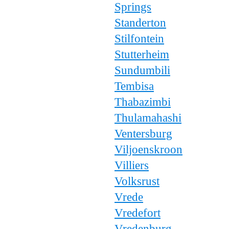
Springs
Standerton
Stilfontein
Stutterheim
Sundumbili
Tembisa
Thabazimbi
Thulamahashi
Ventersburg
Viljoenskroon
Villiers
Volksrust
Vrede
Vredefort
Vredenburg