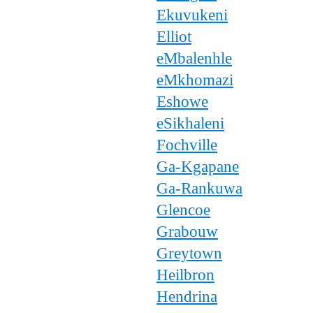
Ekuvukeni
Elliot
eMbalenhle
eMkhomazi
Eshowe
eSikhaleni
Fochville
Ga-Kgapane
Ga-Rankuwa
Glencoe
Grabouw
Greytown
Heilbron
Hendrina