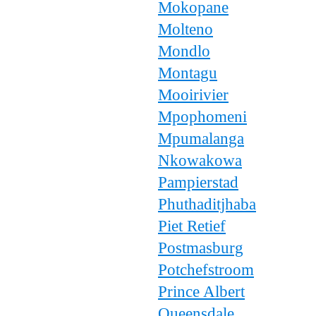
Mokopane
Molteno
Mondlo
Montagu
Mooirivier
Mpophomeni
Mpumalanga
Nkowakowa
Pampierstad
Phuthaditjhaba
Piet Retief
Postmasburg
Potchefstroom
Prince Albert
Queensdale