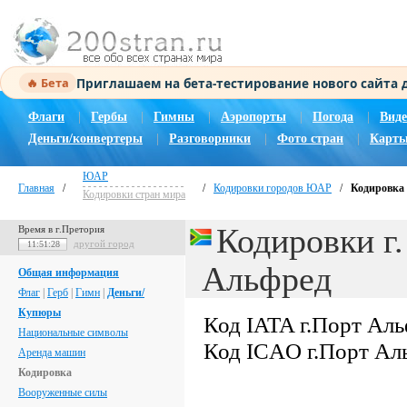
Приглашаем на бета-тестирование нового сайта
🔥 Бета
Флаги
|
Гербы
|
Гимны
|
Аэропорты
|
Погода
|
Виде
Деньги/конвертеры
|
Разговорники
|
Фото стран
|
Карты
ЮАР
Главная
/
/
Кодировки городов ЮАР
/
Кодировка 
Кодировки стран мира
Кодировки г
Время в г.Претория
другой город
11:51:29
Альфред
Общая информация
Флаг
|
Герб
|
Гимн
|
Деньги/
Купюры
Код IATA г.Порт Ал
Национальные символы
Код ICAO г.Порт Ал
Аренда машин
Кодировка
Вооруженные силы