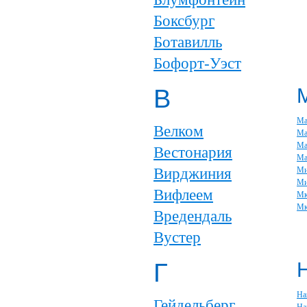
Боксбург
Ботавилль
Бофорт-Уэст
В
Ма
Велком
Ма
Ма
Вестонария
Ма
Вирджиния
Ми
Ми
Вифлеем
Мк
Мк
Вредендаль
Вустер
Г
На
Гейдельберг