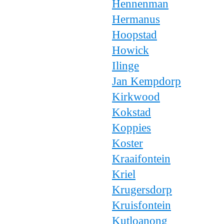
Hennenman
Hermanus
Hoopstad
Howick
Ilinge
Jan Kempdorp
Kirkwood
Kokstad
Koppies
Koster
Kraaifontein
Kriel
Krugersdorp
Kruisfontein
Kutloanong