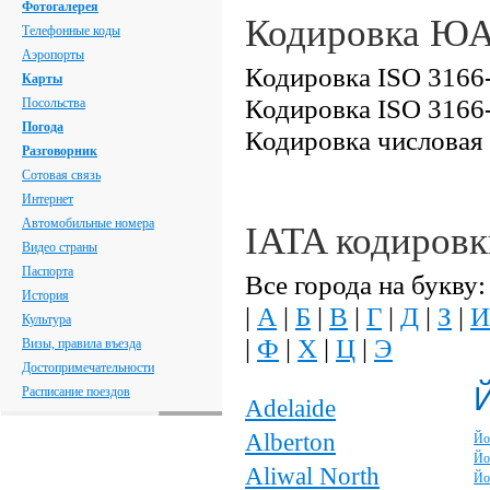
Фотогалерея
Кодировка Ю
Телефонные коды
Аэропорты
Кодировка ISO 3166-
Карты
Кодировка ISO 3166
Посольства
Погода
Кодировка числовая
Разговорник
Сотовая связь
Интернет
Автомобильные номера
IATA кодиров
Видео страны
Паспорта
Все города на букву:
История
|
А
|
Б
|
В
|
Г
|
Д
|
З
|
И
Культура
|
Ф
|
Х
|
Ц
|
Э
Визы, правила въезда
Достопримечательности
Расписание поездов
Adelaide
Alberton
Йо
Йо
Aliwal North
Йо