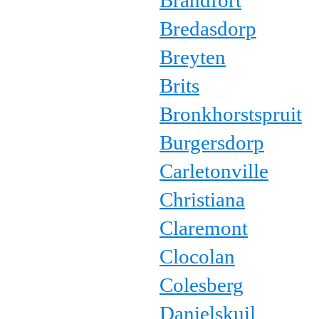
Brandfort
Bredasdorp
Breyten
Brits
Bronkhorstspruit
Burgersdorp
Carletonville
Christiana
Claremont
Clocolan
Colesberg
Danielskuil