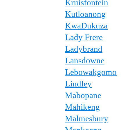
Kruisfontein
Kutloanong
KwaDukuza
Lady Frere
Ladybrand
Lansdowne
Lebowakgomo
Lindley
Mabopane
Mahikeng
Malmesbury