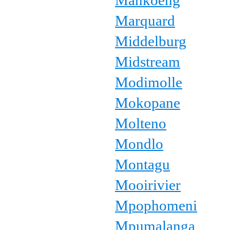
Mankoeng
Marquard
Middelburg
Midstream
Modimolle
Mokopane
Molteno
Mondlo
Montagu
Mooirivier
Mpophomeni
Mpumalanga