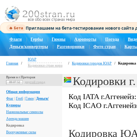
Приглашаем на бета-тестирование нового сайта
🔥 Бета
Флаги
|
Гербы
|
Гимны
|
Аэропорты
|
Погода
|
Виде
Деньги/конвертеры
|
Разговорники
|
Фото стран
|
Карты
ЮАР
Главная
/
/
Кодировки городов ЮАР
/
Кодировка 
Кодировки стран мира
Кодировки г.
Время в г.Претория
другой город
09:07:53
Общая информация
Код IATA г.Аггенейз
Флаг
|
Герб
|
Гимн
|
Деньги/
Код ICAO г.Аггеней
Купюры
Национальные символы
Аренда машин
Кодировка
Кодировка Ю
Вооруженные силы