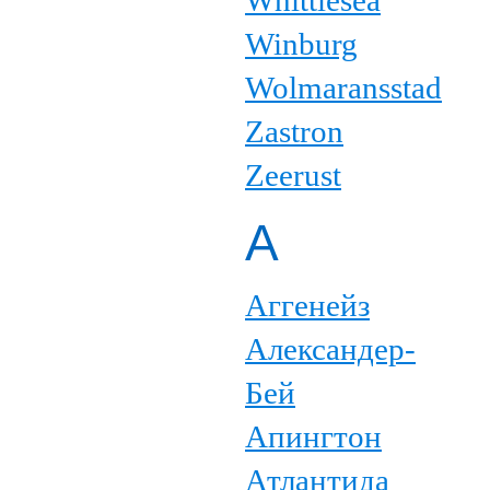
Whittlesea
Winburg
Wolmaransstad
Zastron
Zeerust
А
Аггенейз
Александер-
Бей
Апингтон
Атлантида