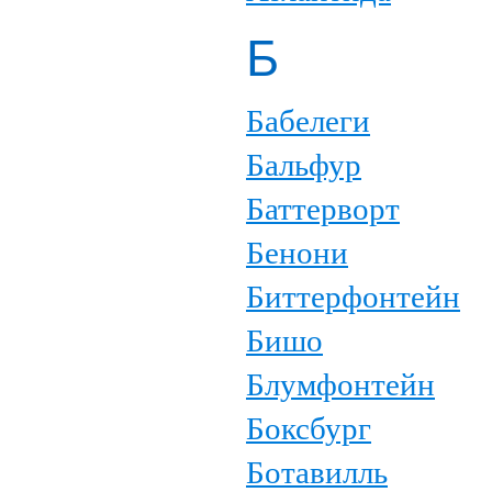
Б
Бабелеги
Бальфур
Баттерворт
Бенони
Биттерфонтейн
Бишо
Блумфонтейн
Боксбург
Ботавилль