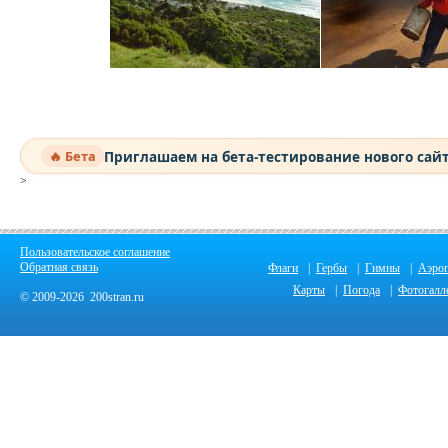
Приглашаем на бета-тестирование нового сай
🔥 Бета
>
Пользовательское соглашение
Обратная связь
Флаги
|
Гербы
|
Гимны
|
Аэро
Карты
|
Погода
|
Фотогалл
© 2009-2026 200stran.ru