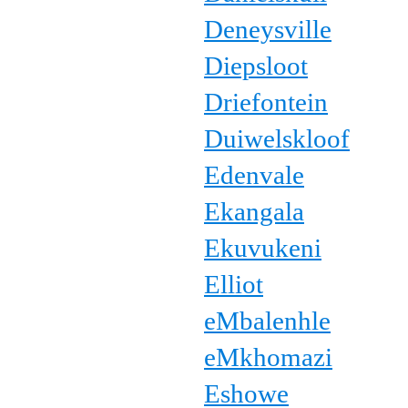
Deneysville
Diepsloot
Driefontein
Duiwelskloof
Edenvale
Ekangala
Ekuvukeni
Elliot
eMbalenhle
eMkhomazi
Eshowe