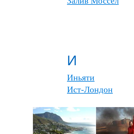
Залив Моссел
И
Иньяти
Ист-Лондон