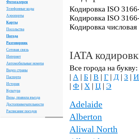
Фотогалерея
Кодировка ISO 3166-
Телефонные коды
Аэропорты
Кодировка ISO 3166
Карты
Кодировка числовая
Посольства
Погода
Разговорник
Сотовая связь
IATA кодиров
Интернет
Автомобильные номера
Все города на букву:
Видео страны
|
А
|
Б
|
В
|
Г
|
Д
|
З
|
И
Паспорта
|
Ф
|
Х
|
Ц
|
Э
История
Культура
Визы, правила въезда
Adelaide
Достопримечательности
Расписание поездов
Alberton
Aliwal North