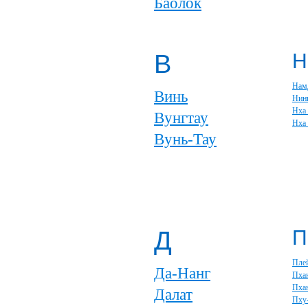
Баолок
В
Н
Нам
Винь
Нин
Нха
Вунгтау
Нха
Вунь-Тау
Д
П
Пле
Да-Нанг
Пха
Пхан
Далат
Пху