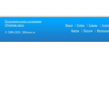
Пользовательское соглашение
Обратная связь
Флаги
|
Гербы
|
Гимны
|
Аэро
Карты
|
Погода
|
Фотогалл
© 2009-2026 200stran.ru