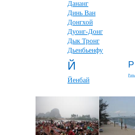
Дананг
Динь Ван
Донгхой
Дуонг-Донг
Дык Тронг
Дьенбьенфу
Й
Р
Рать
Йенбай