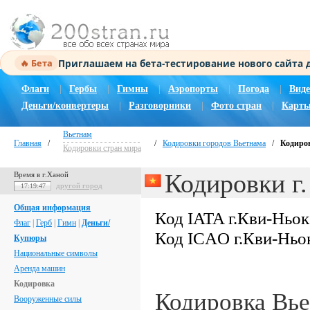
Приглашаем на бета-тестирование нового сайта
🔥 Бета
Флаги
|
Гербы
|
Гимны
|
Аэропорты
|
Погода
|
Виде
Деньги/конвертеры
|
Разговорники
|
Фото стран
|
Карты
Вьетнам
Главная
/
/
Кодировки городов Вьетнама
/
Кодиров
Кодировки стран мира
Кодировки г
Время в г.Ханой
другой город
17:19:48
Общая информация
Код IATA г.Кви-Ньо
Флаг
|
Герб
|
Гимн
|
Деньги/
Код ICAO г.Кви-Ньо
Купюры
Национальные символы
Аренда машин
Кодировка
Кодировка Вь
Вооруженные силы