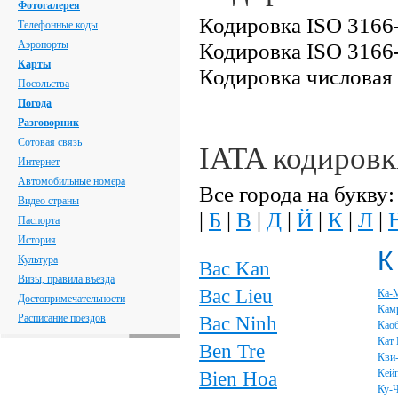
Фотогалерея
Кодировка ISO 3166-
Телефонные коды
Аэропорты
Кодировка ISO 3166-
Карты
Кодировка числовая
Посольства
Погода
Разговорник
Сотовая связь
IATA кодировк
Интернет
Автомобильные номера
Все города на букву:
Видео страны
|
Б
|
В
|
Д
|
Й
|
К
|
Л
|
Паспорта
История
К
Культура
Bac Kan
Визы, правила въезда
Bac Lieu
Ка-
Достопримечательности
Кам
Расписание поездов
Bac Ninh
Као
Кат 
Ben Tre
Кви
Bien Hoa
Кей
Ку-