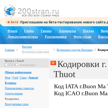
Приглашаем на бета-тестирование нового сайта
🔥 Бета
Флаги
|
Гербы
|
Гимны
|
Аэропорты
|
Погода
|
Виде
Деньги/конвертеры
|
Разговорники
|
Фото стран
|
Карты
Вьетнам
Главная
/
/
Кодировки городов Вьетнама
/
Кодиров
Кодировки стран мира
Кодировки г
Время в г.Ханой
другой город
15:55:37
Thuot
Общая информация
Флаг
|
Герб
|
Гимн
|
Деньги/
Купюры
Код IATA г.Buon Ma 
Национальные символы
Код ICAO г.Buon Ma
Аренда машин
Кодировка
Вооруженные силы