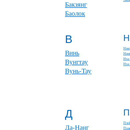
Лао
Бакзянг
Баолок
В
Н
Нам
Винь
Нин
Нха
Вунгтау
Нха
Вунь-Тау
Д
П
Пле
Да-Нанг
Пха