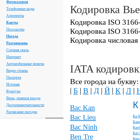
Фотогалерея
Кодировка Вь
Телефонные коды
Аэропорты
Кодировка ISO 3166-
Карты
Кодировка ISO 3166-
Посольства
Погода
Кодировка числовая
Разговорник
Сотовая связь
Интернет
Автомобильные номера
IATA кодировк
Видео страны
Паспорта
Все города на букву:
История
|
Б
|
В
|
Д
|
Й
|
К
|
Л
|
Культура
Визы, правила въезда
К
Достопримечательности
Bac Kan
Расписание поездов
Bac Lieu
Ка-
Кам
Bac Ninh
Као
Кат 
Ben Tre
Кви