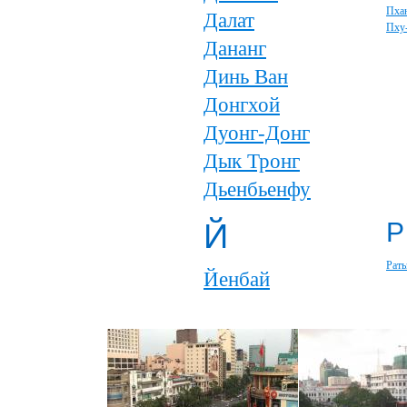
Пхан
Далат
Пху
Дананг
Динь Ван
Донгхой
Дуонг-Донг
Дык Тронг
Дьенбьенфу
Й
Р
Рать
Йенбай