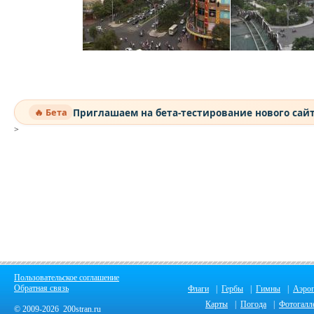
Приглашаем на бета-тестирование нового сай
🔥 Бета
>
Пользовательское соглашение
Обратная связь
Флаги
|
Гербы
|
Гимны
|
Аэро
Карты
|
Погода
|
Фотогалл
© 2009-2026 200stran.ru