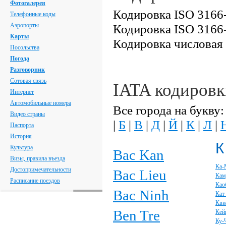
Фотогалерея
Кодировка ISO 3166-
Телефонные коды
Аэропорты
Кодировка ISO 3166-
Карты
Кодировка числовая
Посольства
Погода
Разговорник
Сотовая связь
IATA кодировк
Интернет
Автомобильные номера
Все города на букву:
Видео страны
|
Б
|
В
|
Д
|
Й
|
К
|
Л
|
Паспорта
История
К
Культура
Bac Kan
Визы, правила въезда
Ка-
Достопримечательности
Bac Lieu
Кам
Расписание поездов
Као
Bac Ninh
Кат
Кви
Ben Tre
Кей
Ку-