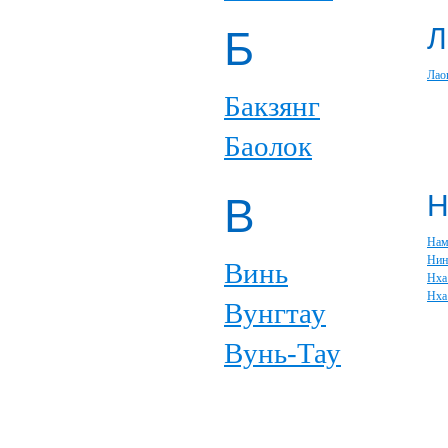
Л
Б
Лао
Бакзянг
Баолок
В
Нам
Нин
Винь
Нха
Нха
Вунгтау
Вунь-Тау