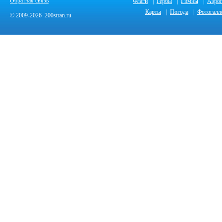
Обратная связь
Флаги
|
Гербы
|
Гимны
|
Аэро
Карты
|
Погода
|
Фотогалл
© 2009-2026 200stran.ru