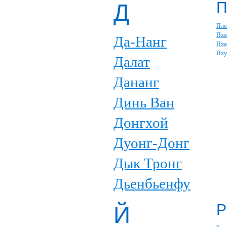
Д
Пле
Пха
Да-Нанг
Пха
Пху
Далат
Дананг
Динь Ван
Донгхой
Дуонг-Донг
Дык Тронг
Дьенбьенфу
Р
Й