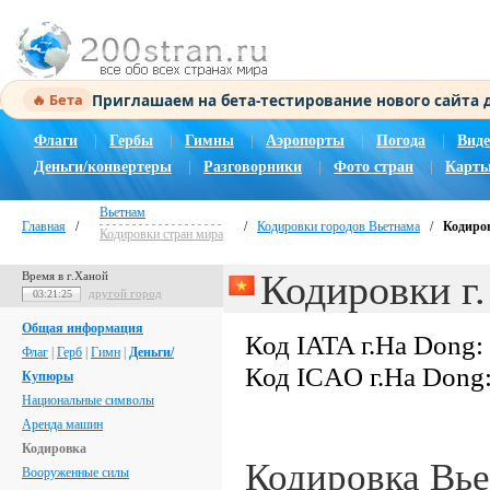
Приглашаем на бета-тестирование нового сайта
🔥 Бета
Флаги
|
Гербы
|
Гимны
|
Аэропорты
|
Погода
|
Виде
Деньги/конвертеры
|
Разговорники
|
Фото стран
|
Карты
Вьетнам
Главная
/
/
Кодировки городов Вьетнама
/
Кодиров
Кодировки стран мира
Кодировки г
Время в г.Ханой
другой город
03:21:26
Общая информация
Код IATA г.Ha Dong:
Флаг
|
Герб
|
Гимн
|
Деньги/
Код ICAO г.Ha Dong
Купюры
Национальные символы
Аренда машин
Кодировка
Кодировка Вь
Вооруженные силы