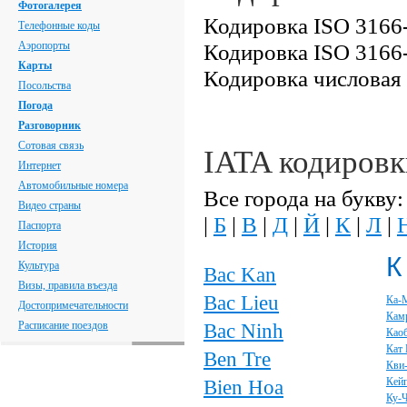
Фотогалерея
Кодировка ISO 3166-
Телефонные коды
Аэропорты
Кодировка ISO 3166-
Карты
Кодировка числовая
Посольства
Погода
Разговорник
Сотовая связь
IATA кодировк
Интернет
Автомобильные номера
Все города на букву:
Видео страны
|
Б
|
В
|
Д
|
Й
|
К
|
Л
|
Паспорта
История
К
Культура
Bac Kan
Визы, правила въезда
Bac Lieu
Ка-
Достопримечательности
Кам
Расписание поездов
Bac Ninh
Као
Кат 
Ben Tre
Кви
Bien Hoa
Кей
Ку-