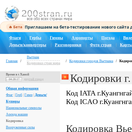
Приглашаем на бета-тестирование нового сайта
🔥 Бета
Флаги
|
Гербы
|
Гимны
|
Аэропорты
|
Погода
|
Виде
Деньги/конвертеры
|
Разговорники
|
Фото стран
|
Карты
Вьетнам
Главная
/
/
Кодировки городов Вьетнама
/
Кодиров
Кодировки стран мира
Кодировки г.
Время в г.Ханой
другой город
04:28:18
Общая информация
Код IATA г.Куангнга
Флаг
|
Герб
|
Гимн
|
Деньги/
Код ICAO г.Куангнг
Купюры
Национальные символы
Аренда машин
Кодировка
Кодировка Вь
Вооруженные силы