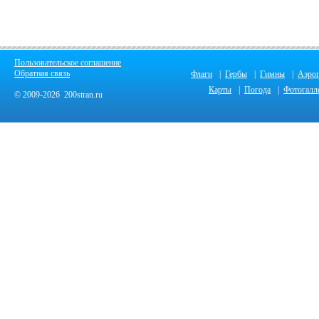
Пользовательское соглашение
Обратная связь
Флаги
|
Гербы
|
Гимны
|
Аэро
Карты
|
Погода
|
Фотогалл
© 2009-2026 200stran.ru