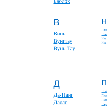
Баолок
В
Н
Нам
Винь
Нин
Нха
Вунгтау
Нха
Вунь-Тау
Д
П
Пле
Да-Нанг
Пха
Пхан
Далат
Пху