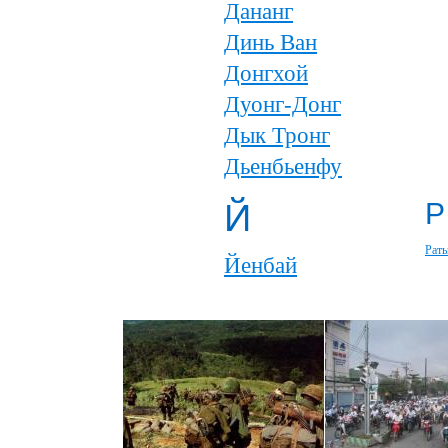
Дананг
Динь Ван
Донгхой
Дуонг-Донг
Дык Тронг
Дьенбьенфу
Й
Р
Рать
Йенбай