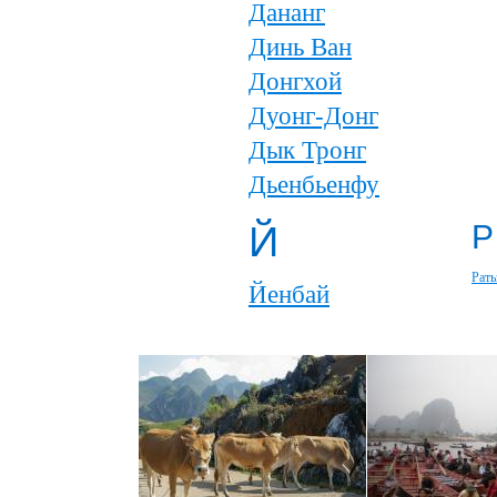
Дананг
Динь Ван
Донгхой
Дуонг-Донг
Дык Тронг
Дьенбьенфу
Й
Р
Рать
Йенбай