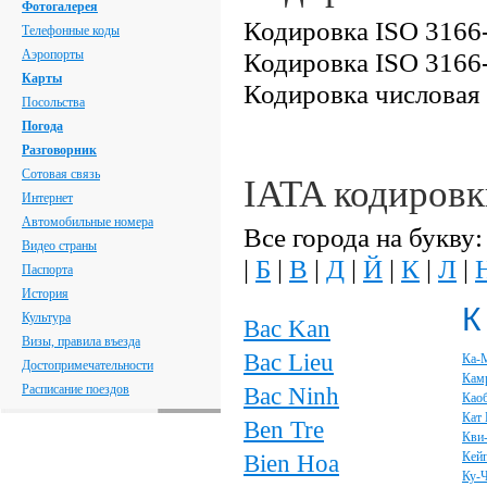
Фотогалерея
Кодировка ISO 3166-
Телефонные коды
Аэропорты
Кодировка ISO 3166-
Карты
Кодировка числовая
Посольства
Погода
Разговорник
Сотовая связь
IATA кодировк
Интернет
Автомобильные номера
Все города на букву:
Видео страны
|
Б
|
В
|
Д
|
Й
|
К
|
Л
|
Паспорта
История
К
Культура
Bac Kan
Визы, правила въезда
Bac Lieu
Ка-
Достопримечательности
Кам
Расписание поездов
Bac Ninh
Као
Кат 
Ben Tre
Кви
Bien Hoa
Кей
Ку-