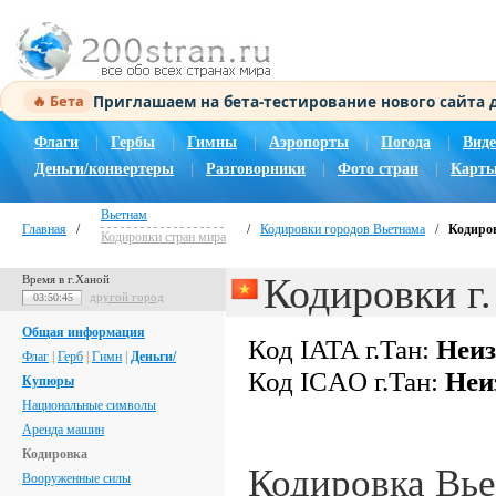
Приглашаем на бета-тестирование нового сайта
🔥 Бета
Флаги
|
Гербы
|
Гимны
|
Аэропорты
|
Погода
|
Виде
Деньги/конвертеры
|
Разговорники
|
Фото стран
|
Карты
Вьетнам
Главная
/
/
Кодировки городов Вьетнама
/
Кодиров
Кодировки стран мира
Кодировки г.
Время в г.Ханой
другой город
03:50:46
Общая информация
Код IATA г.Тан:
Неиз
Флаг
|
Герб
|
Гимн
|
Деньги/
Код ICAO г.Тан:
Неи
Купюры
Национальные символы
Аренда машин
Кодировка
Кодировка Вь
Вооруженные силы