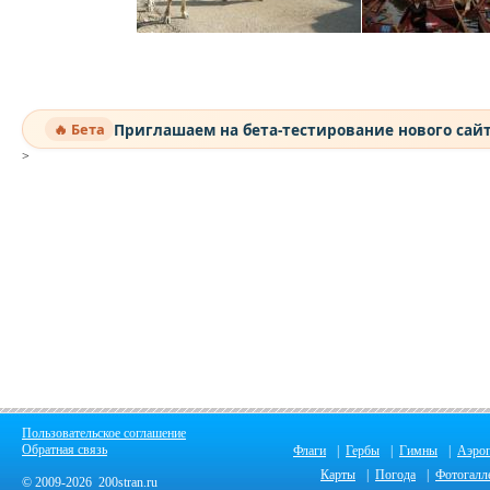
Приглашаем на бета-тестирование нового сай
🔥 Бета
>
Пользовательское соглашение
Обратная связь
Флаги
|
Гербы
|
Гимны
|
Аэро
Карты
|
Погода
|
Фотогалл
© 2009-2026 200stran.ru