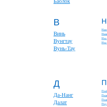
Баолок
В
Н
Нам
Винь
Нин
Нха
Вунгтау
Нха
Вунь-Тау
Д
П
Пле
Да-Нанг
Пха
Пхан
Далат
Пху