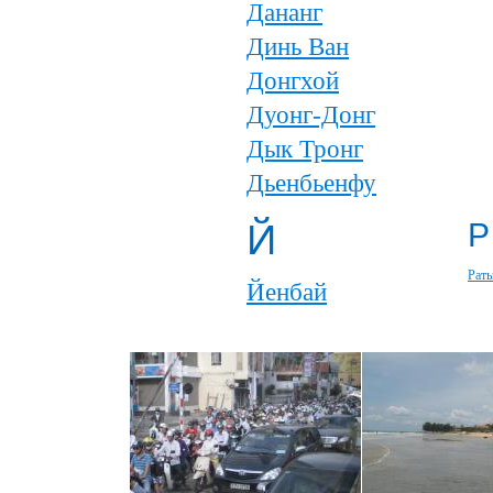
Дананг
Динь Ван
Донгхой
Дуонг-Донг
Дык Тронг
Дьенбьенфу
Й
Р
Рать
Йенбай