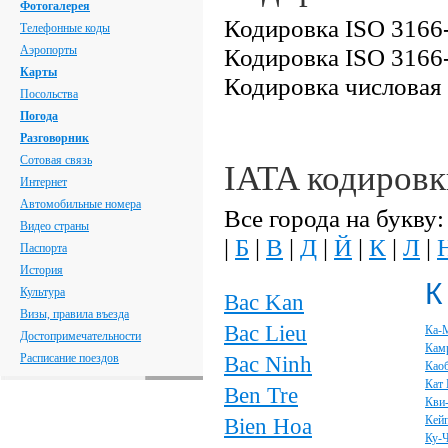
Фотогалерея
Кодировка ISO 3166-
Телефонные коды
Аэропорты
Кодировка ISO 3166-
Карты
Кодировка числовая
Посольства
Погода
Разговорник
Сотовая связь
IATA кодировк
Интернет
Автомобильные номера
Все города на букву:
Видео страны
|
Б
|
В
|
Д
|
Й
|
К
|
Л
|
Паспорта
История
К
Культура
Bac Kan
Визы, правила въезда
Bac Lieu
Ка-
Достопримечательности
Кам
Расписание поездов
Bac Ninh
Као
Кат 
Ben Tre
Кви
Bien Hoa
Кей
Ку-