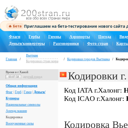
Приглашаем на бета-тестирование нового сайта
🔥 Бета
Флаги
|
Гербы
|
Гимны
|
Аэропорты
|
Погода
|
Виде
Деньги/конвертеры
|
Разговорники
|
Фото стран
|
Карты
Вьетнам
Главная
/
/
Кодировки городов Вьетнама
/
Кодиров
Кодировки стран мира
Кодировки г
Время в г.Ханой
другой город
03:07:58
Общая информация
Код IATA г.Халонг:
Н
Флаг
|
Герб
|
Гимн
|
Деньги/
Код ICAO г.Халонг:
Купюры
Национальные символы
Аренда машин
Кодировка
Кодировка Вь
Вооруженные силы