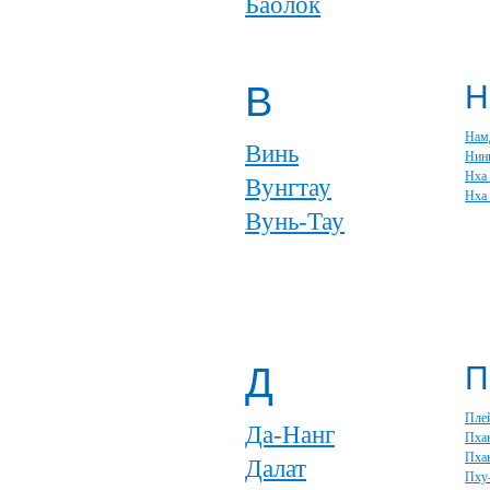
Баолок
В
Н
Нам
Винь
Нин
Нха
Вунгтау
Нха
Вунь-Тау
Д
П
Пле
Да-Нанг
Пха
Пхан
Далат
Пху