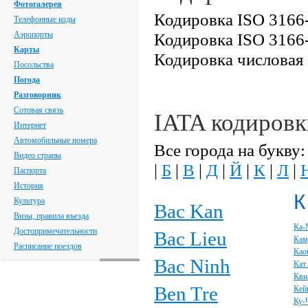
Фотогалерея
Кодировка ISO 3166-
Телефонные коды
Аэропорты
Кодировка ISO 3166-
Карты
Кодировка числовая
Посольства
Погода
Разговорник
Сотовая связь
IATA кодировк
Интернет
Автомобильные номера
Все города на букву:
Видео страны
|
Б
|
В
|
Д
|
Й
|
К
|
Л
|
Паспорта
История
К
Культура
Bac Kan
Визы, правила въезда
Ка-
Достопримечательности
Bac Lieu
Кам
Расписание поездов
Као
Bac Ninh
Кат
Кви
Ben Tre
Кей
Ку-