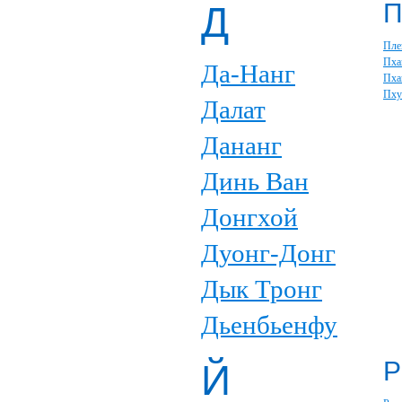
Д
Пле
Пха
Да-Нанг
Пха
Пху
Далат
Дананг
Динь Ван
Донгхой
Дуонг-Донг
Дык Тронг
Дьенбьенфу
Р
Й