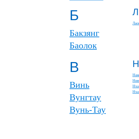
Л
Б
Лао
Бакзянг
Баолок
В
Нам
Нин
Винь
Нха
Нха
Вунгтау
Вунь-Тау