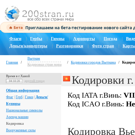
Приглашаем на бета-тестирование нового сайта
🔥 Бета
Флаги
|
Гербы
|
Гимны
|
Аэропорты
|
Погода
|
Виде
Деньги/конвертеры
|
Разговорники
|
Фото стран
|
Карты
Вьетнам
Главная
/
/
Кодировки городов Вьетнама
/
Кодиров
Кодировки стран мира
Кодировки г
Время в г.Ханой
другой город
04:10:20
Общая информация
Код IATA г.Винь:
VII
Флаг
|
Герб
|
Гимн
|
Деньги/
Код ICAO г.Винь:
Не
Купюры
Национальные символы
Аренда машин
Кодировка
Кодировка Вь
Вооруженные силы