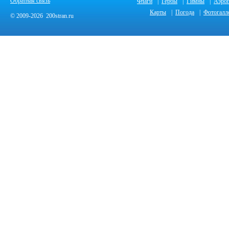
Обратная связь
Флаги
|
Гербы
|
Гимны
|
Аэро
Карты
|
Погода
|
Фотогалл
© 2009-2026 200stran.ru