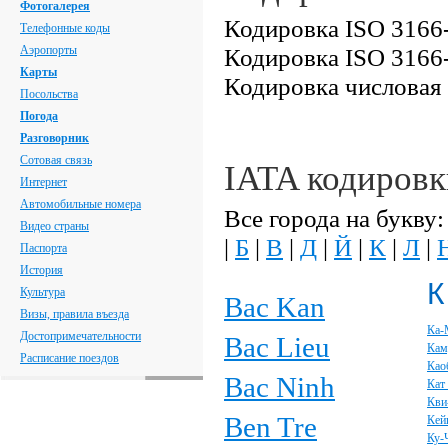
Фотогалерея
Кодировка ISO 3166-
Телефонные коды
Аэропорты
Кодировка ISO 3166-
Карты
Кодировка числовая
Посольства
Погода
Разговорник
Сотовая связь
IATA кодировк
Интернет
Автомобильные номера
Все города на букву:
Видео страны
|
Б
|
В
|
Д
|
Й
|
К
|
Л
|
Паспорта
История
К
Культура
Bac Kan
Визы, правила въезда
Ка-
Достопримечательности
Bac Lieu
Кам
Расписание поездов
Као
Bac Ninh
Кат
Кви
Ben Tre
Кей
Ку-