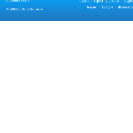
Обратная связь
Флаги
|
Гербы
|
Гимны
|
Аэро
Карты
|
Погода
|
Фотогалл
© 2009-2026 200stran.ru