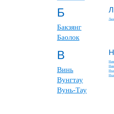
Л
Б
Лао
Бакзянг
Баолок
В
Нам
Нин
Винь
Нха
Нха
Вунгтау
Вунь-Тау