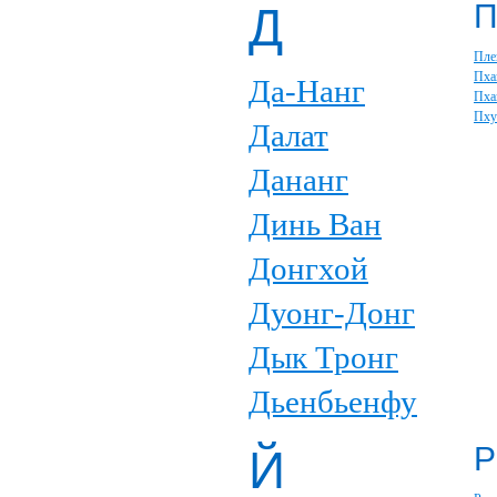
Д
Пле
Пха
Да-Нанг
Пха
Пху
Далат
Дананг
Динь Ван
Донгхой
Дуонг-Донг
Дык Тронг
Дьенбьенфу
Р
Й