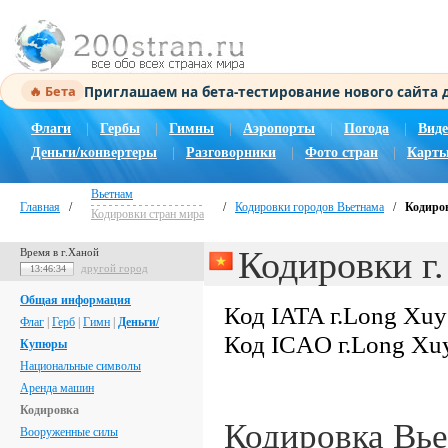
Приглашаем на бета-тестирование нового сайта
🔥 Бета
Флаги
|
Гербы
|
Гимны
|
Аэропорты
|
Погода
|
Виде
Деньги/конвертеры
|
Разговорники
|
Фото стран
|
Карты
Вьетнам
Главная
/
/
Кодировки городов Вьетнама
/
Кодиров
Кодировки стран мира
Кодировки г
Время в г.Ханой
другой город
13:46:34
Общая информация
Код IATA г.Long Xu
Флаг
|
Герб
|
Гимн
|
Деньги/
Код ICAO г.Long Xu
Купюры
Национальные символы
Аренда машин
Кодировка
Кодировка Вь
Вооруженные силы