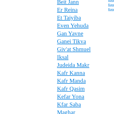
Beit Jann
Кир
Кир
Er Reina
Кир
Et Taiyiba
Even Yehuda
Gan Yavne
Ganei Tikva
Giv'at Shmuel
Iksal
Judeida Makr
Kafr Kanna
Kafr Manda
Kafr Qasim
Kefar Yona
Kfar Saba
Maghar