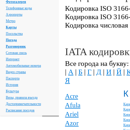
Фотогалерея
Кодировка ISO 3166-
Телефонные коды
Аэропорты
Кодировка ISO 3166-
Метро
Кодировка числовая
Карты
Посольства
Погода
Разговорник
IATA кодировк
Сотовая связь
Интернет
Все города на букву:
Автомобильные номера
|
А
|
Б
|
Г
|
Д
|
И
|
Й
|
Видео страны
Я
Паспорта
История
К
Культура
Acre
Визы, правила въезда
Afula
Достопримечательности
Кар
Кар
Расписание поездов
Ariel
Кир
Кир
Azor
Кирь