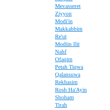
Mevasseret
Ziyyon
Modi'in
Makkabbim
Re'ut
Modiin Ilit
Nahf
Ofaqim
Petah Tiqwa
Qalansuwa
Rekhasim
Rosh Ha'Ayin
Shoham
Tirah