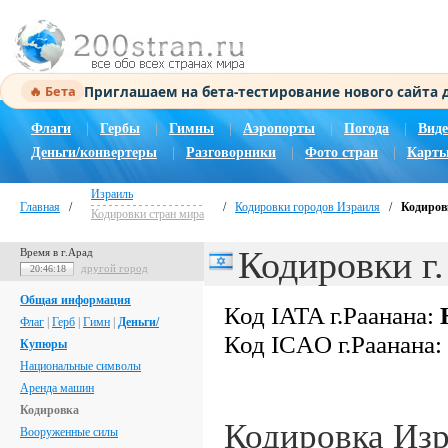
Приглашаем на бета-тестирование нового сайта
🔥 Бета
Флаги
|
Гербы
|
Гимны
|
Аэропорты
|
Погода
|
Виде
Деньги/конвертеры
|
Разговорники
|
Фото стран
|
Карты
Израиль
Главная
/
/
Кодировки городов Израиля
/
Кодировк
Кодировки стран мира
Кодировки г.
Время в г.Арад
другой город
20:46:18
Общая информация
Код IATA г.Раанана:
Флаг
|
Герб
|
Гимн
|
Деньги/
Код ICAO г.Раанана:
Купюры
Национальные символы
Аренда машин
Кодировка
Кодировка Из
Вооруженные силы