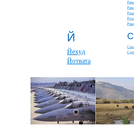
Рам
Рам
Раха
Рех
Риш
Й
С
Сах
Йехуд
Сде
Йотвата