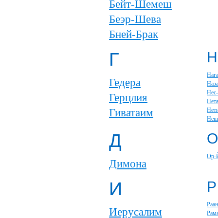
Бейт-Шемеш
Беэр-Шева
Бней-Брак
Г
Н
Наг
Гедера
Наза
Нес
Герцлия
Нет
Гиватаим
Нет
Неш
Д
О
Ор-
Димона
И
Р
Раан
Иерусалим
Рам