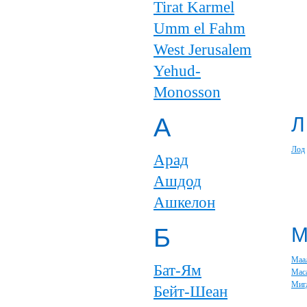
Tirat Karmel
Umm el Fahm
West Jerusalem
Yehud-
Monosson
А
Л
Лод
Арад
Ашдод
Ашкелон
Б
Маа
Бат-Ям
Мас
Миг
Бейт-Шеан