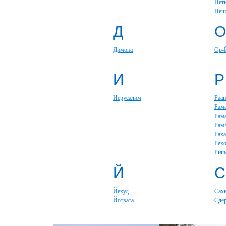
Нет
Неш
Д
О
Димона
Ор-
И
Р
Иерусалим
Раан
Рам
Рам
Рам
Раха
Рех
Риш
Й
С
Йехуд
Сах
Йотвата
Сде