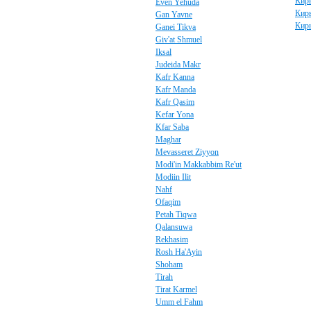
Кир
Even Yehuda
Кир
Gan Yavne
Кир
Ganei Tikva
Giv'at Shmuel
Iksal
Judeida Makr
Kafr Kanna
Kafr Manda
Kafr Qasim
Kefar Yona
Kfar Saba
Maghar
Mevasseret Ziyyon
Modi'in Makkabbim Re'ut
Modiin Ilit
Nahf
Ofaqim
Petah Tiqwa
Qalansuwa
Rekhasim
Rosh Ha'Ayin
Shoham
Tirah
Tirat Karmel
Umm el Fahm