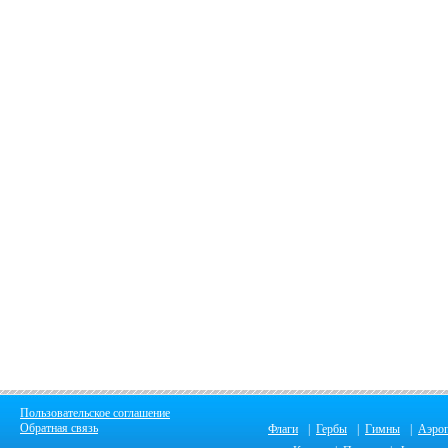
Пользовательское соглашение
Обратная связь
Флаги
|
Гербы
|
Гимны
|
Аэро