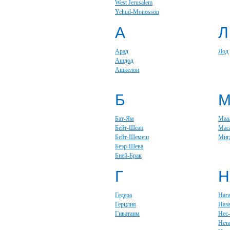
West Jerusalem
Yehud-Monosson
А
Л
Арад
Лод
Ашдод
Ашкелон
Б
Бат-Ям
Маа
Бейт-Шеан
Мас
Бейт-Шемеш
Миг
Беэр-Шева
Бней-Брак
Г
Н
Гедера
Наг
Герцлия
Наза
Гиватаим
Нес
Нет