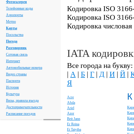
Фотогалерея
Кодировка ISO 3166-
Телефонные коды
Аэропорты
Кодировка ISO 3166-
Метро
Кодировка числовая
Карты
Посольства
Погода
Разговорник
IATA кодировк
Сотовая связь
Интернет
Все города на букву:
Автомобильные номера
|
А
|
Б
|
Г
|
Д
|
И
|
Й
|
Видео страны
Я
Паспорта
История
К
Культура
Acre
Визы, правила въезда
Afula
Достопримечательности
Кар
Ariel
Кар
Azor
Расписание поездов
Кир
Beit Jann
Кир
Er Reina
Кирь
Et Taiyiba