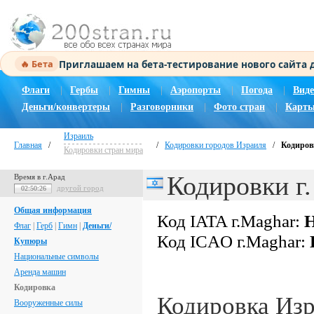
Приглашаем на бета-тестирование нового сайта
🔥 Бета
Флаги
|
Гербы
|
Гимны
|
Аэропорты
|
Погода
|
Виде
Деньги/конвертеры
|
Разговорники
|
Фото стран
|
Карты
Израиль
Главная
/
/
Кодировки городов Израиля
/
Кодиров
Кодировки стран мира
Кодировки г
Время в г.Арад
другой город
02:50:26
Общая информация
Код IATA г.Maghar:
Н
Флаг
|
Герб
|
Гимн
|
Деньги/
Код ICAO г.Maghar:
Купюры
Национальные символы
Аренда машин
Кодировка
Кодировка Из
Вооруженные силы