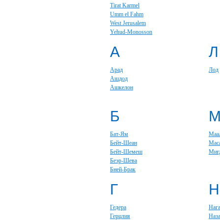
Tirat Karmel
Umm el Fahm
West Jerusalem
Yehud-Monosson
А
Л
Арад
Лод
Ашдод
Ашкелон
Б
Бат-Ям
Маа
Бейт-Шеан
Мас
Бейт-Шемеш
Миг
Беэр-Шева
Бней-Брак
Г
Н
Гедера
Наг
Герцлия
Наза