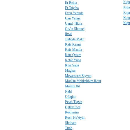
Кир
Er Reina
Кирь
Et Taiyiba
Кир
Even Yehuda
Кир
Gan Yavne
Кир
Ganei Tikva
Giv'at Shmuel
Iksal
Judeida Makr
Kafr Kanna
Kafr Manda
Kafr Qasim
Kefar Yona
Kfar Saba
Maghar
Mevasseret Ziyyon
Modi'in Makkabbim Re'ut
Modiin Ilit
Nahf
Ofaqim
Petah Tiqwa
Qalansuwa
Rekhasim
Rosh Ha'Ayin
Shoham
Tirah