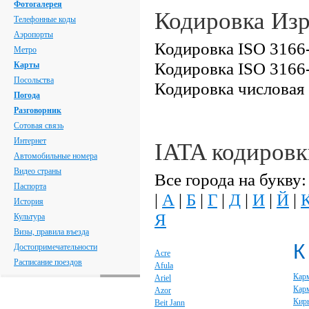
Фотогалерея
Кодировка Из
Телефонные коды
Аэропорты
Кодировка ISO 3166-
Метро
Кодировка ISO 3166-
Карты
Посольства
Кодировка числовая
Погода
Разговорник
Сотовая связь
Интернет
IATA кодировк
Автомобильные номера
Видео страны
Все города на букву:
Паспорта
|
А
|
Б
|
Г
|
Д
|
И
|
Й
|
История
Я
Культура
Визы, правила въезда
К
Достопримечательности
Acre
Расписание поездов
Afula
Кар
Ariel
Кар
Azor
Кир
Beit Jann