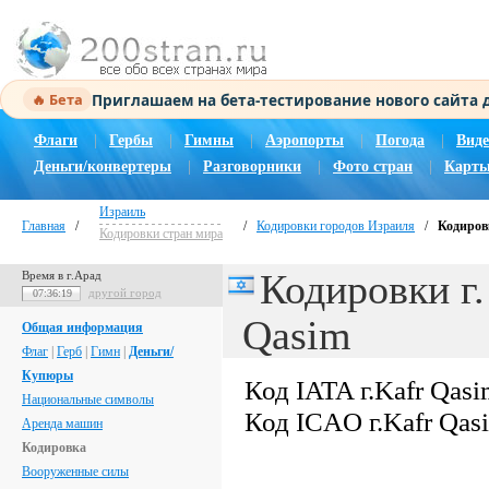
Приглашаем на бета-тестирование нового сайта
🔥 Бета
Флаги
|
Гербы
|
Гимны
|
Аэропорты
|
Погода
|
Виде
Деньги/конвертеры
|
Разговорники
|
Фото стран
|
Карты
Израиль
Главная
/
/
Кодировки городов Израиля
/
Кодировк
Кодировки стран мира
Кодировки г.
Время в г.Арад
другой город
07:36:20
Qasim
Общая информация
Флаг
|
Герб
|
Гимн
|
Деньги/
Купюры
Код IATA г.Kafr Qas
Национальные символы
Код ICAO г.Kafr Qas
Аренда машин
Кодировка
Вооруженные силы