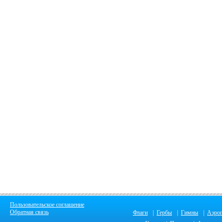
Пользовательское соглашение
Обратная связь
Флаги
|
Гербы
|
Гимны
|
Аэро