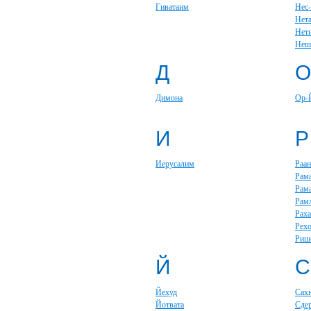
Гиватаим
Нес
Нет
Нет
Неш
Д
О
Димона
Ор-
И
Р
Иерусалим
Раан
Рам
Рам
Рам
Раха
Рех
Риш
Й
С
Йехуд
Сах
Йотвата
Сде