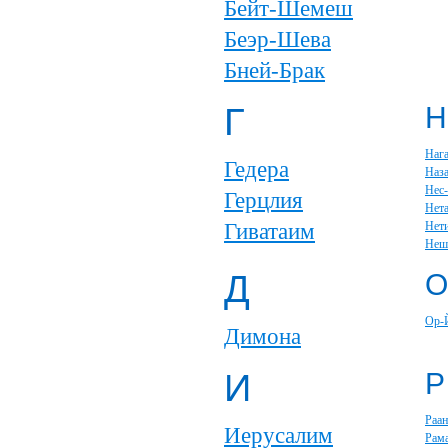
Бейт-Шемеш
Беэр-Шева
Бней-Брак
Г
Н
Наг
Гедера
Наза
Нес
Герцлия
Нет
Гиватаим
Нет
Неш
Д
О
Ор-
Димона
И
Р
Раан
Иерусалим
Рам