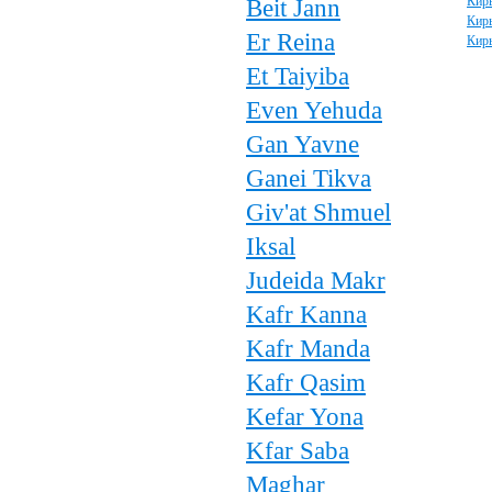
Beit Jann
Кир
Кир
Er Reina
Кир
Et Taiyiba
Even Yehuda
Gan Yavne
Ganei Tikva
Giv'at Shmuel
Iksal
Judeida Makr
Kafr Kanna
Kafr Manda
Kafr Qasim
Kefar Yona
Kfar Saba
Maghar