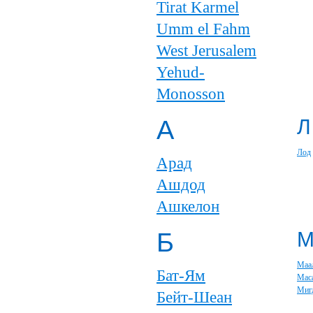
Tirat Karmel
Umm el Fahm
West Jerusalem
Yehud-
Monosson
А
Л
Лод
Арад
Ашдод
Ашкелон
Б
Маа
Бат-Ям
Мас
Миг
Бейт-Шеан