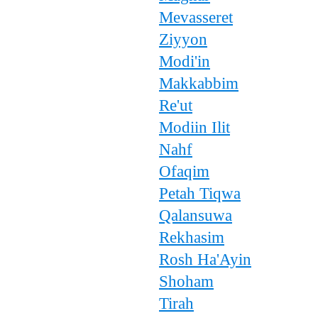
Mevasseret
Ziyyon
Modi'in
Makkabbim
Re'ut
Modiin Ilit
Nahf
Ofaqim
Petah Tiqwa
Qalansuwa
Rekhasim
Rosh Ha'Ayin
Shoham
Tirah