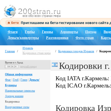
Приглашаем на бета-тестирование нового сайта
🔥 Бета
Флаги
|
Гербы
|
Гимны
|
Аэропорты
|
Погода
|
Виде
Деньги/конвертеры
|
Разговорники
|
Фото стран
|
Карты
Израиль
Главная
/
/
Кодировки городов Израиля
/
Кодиров
Кодировки стран мира
Кодировки г
Время в г.Арад
другой город
04:54:25
Общая информация
Код IATA г.Кармель:
Флаг
|
Герб
|
Гимн
|
Деньги/
Код ICAO г.Кармель
Купюры
Национальные символы
Аренда машин
Кодировка
Кодировка Из
Вооруженные силы