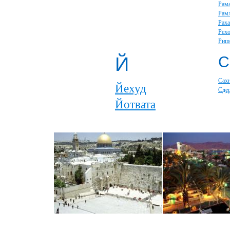
Рам
Рам
Раха
Рех
Риш
Й
С
Сах
Йехуд
Сде
Йотвата