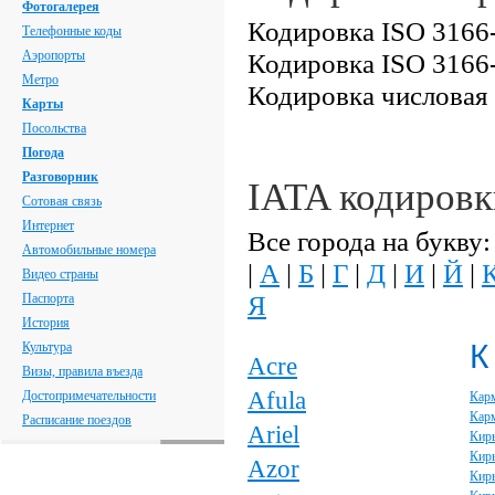
Фотогалерея
Кодировка ISO 3166-
Телефонные коды
Аэропорты
Кодировка ISO 3166-
Метро
Кодировка числовая
Карты
Посольства
Погода
Разговорник
IATA кодировк
Сотовая связь
Интернет
Все города на букву:
Автомобильные номера
|
А
|
Б
|
Г
|
Д
|
И
|
Й
|
Видео страны
Я
Паспорта
История
К
Культура
Acre
Визы, правила въезда
Afula
Достопримечательности
Кар
Кар
Расписание поездов
Ariel
Кир
Кир
Azor
Кирь