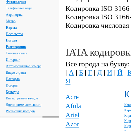
Фотогалерея
Кодировка ISO 3166-
Телефонные коды
Аэропорты
Кодировка ISO 3166-
Метро
Кодировка числовая
Карты
Посольства
Погода
Разговорник
IATA кодировк
Сотовая связь
Интернет
Все города на букву:
Автомобильные номера
|
А
|
Б
|
Г
|
Д
|
И
|
Й
|
Видео страны
Я
Паспорта
История
К
Культура
Acre
Визы, правила въезда
Afula
Достопримечательности
Кар
Кар
Расписание поездов
Ariel
Кир
Кир
Azor
Кирь