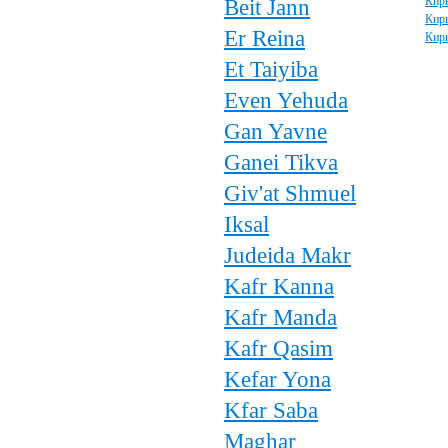
Beit Jann
Кир
Кир
Er Reina
Кир
Et Taiyiba
Even Yehuda
Gan Yavne
Ganei Tikva
Giv'at Shmuel
Iksal
Judeida Makr
Kafr Kanna
Kafr Manda
Kafr Qasim
Kefar Yona
Kfar Saba
Maghar