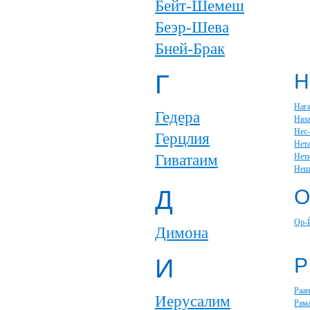
Бейт-Шемеш
Беэр-Шева
Бней-Брак
Г
Н
Наг
Гедера
Наза
Нес
Герцлия
Нет
Гиватаим
Нет
Неш
Д
О
Ор-
Димона
И
Р
Раан
Иерусалим
Рам