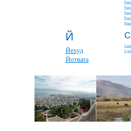
Рам
Рам
Раха
Рех
Риш
Й
С
Сах
Йехуд
Сде
Йотвата