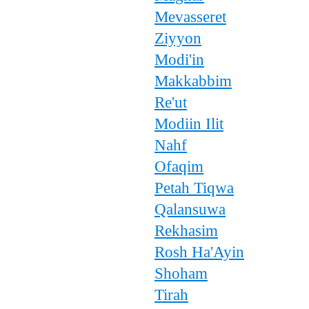
Mevasseret
Ziyyon
Modi'in
Makkabbim
Re'ut
Modiin Ilit
Nahf
Ofaqim
Petah Tiqwa
Qalansuwa
Rekhasim
Rosh Ha'Ayin
Shoham
Tirah