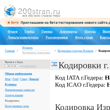
Приглашаем на бета-тестирование нового сайта
🔥 Бета
Флаги
|
Гербы
|
Гимны
|
Аэропорты
|
Погода
|
Виде
Деньги/конвертеры
|
Разговорники
|
Фото стран
|
Карты
Израиль
Главная
/
/
Кодировки городов Израиля
/
Кодировк
Кодировки стран мира
Кодировки г.
Время в г.Арад
другой город
06:16:40
Общая информация
Код IATA г.Гедера:
Н
Флаг
|
Герб
|
Гимн
|
Деньги/
Код ICAO г.Гедера:
Н
Купюры
Национальные символы
Аренда машин
Кодировка
Кодировка Из
Вооруженные силы