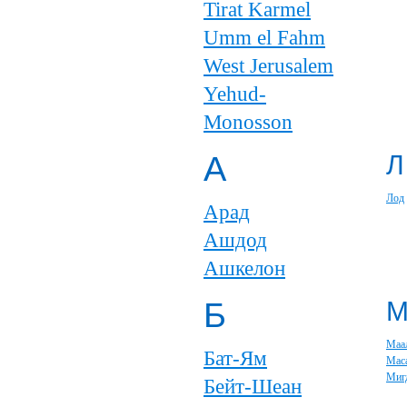
Tirat Karmel
Umm el Fahm
West Jerusalem
Yehud-
Monosson
А
Л
Лод
Арад
Ашдод
Ашкелон
Б
Маа
Бат-Ям
Мас
Миг
Бейт-Шеан