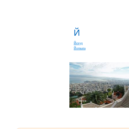
Й
Йехуд
Йотвата