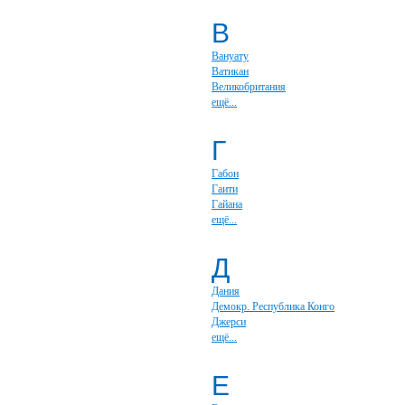
В
Вануату
Ватикан
Великобритания
ещё...
Г
Габон
Гаити
Гайана
ещё...
Д
Дания
Демокр. Республика Конго
Джерси
ещё...
Е