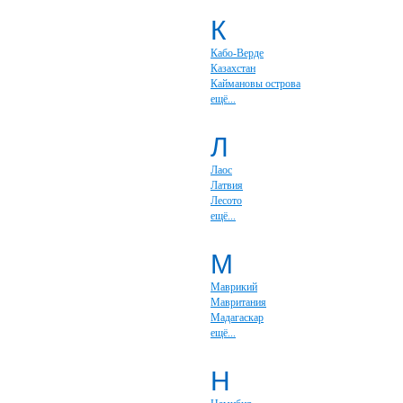
К
Кабо-Верде
Казахстан
Каймановы острова
ещё...
Л
Лаос
Латвия
Лесото
ещё...
М
Маврикий
Мавритания
Мадагаскар
ещё...
Н