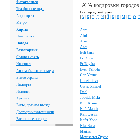
Фотогалерея
IATA кодировки городов
Телефонные коды
Все города на букву:
Аэропорты
|
А
|
Б
|
Г
|
Д
|
И
|
Й
|
К
|
Л
|
М
|
Н
|
О
|
Метро
Карты
Acre
Afula
Посольства
Ariel
Погода
Azor
Разговорник
Beit Jann
Сотовая связь
Er Reina
Интернет
Et Taiyiba
Even Yehuda
Автомобильные номера
Gan Yavne
Видео страны
Ganei Tikva
Паспорта
Giv'at Shmuel
История
Iksal
Judeida Makr
Культура
Kafr Kanna
Визы, правила въезда
Kafr Manda
Достопримечательности
Kafr Qasim
Расписание поездов
Kefar Yona
Kfar Saba
Maghar
Mevasseret Ziyyon