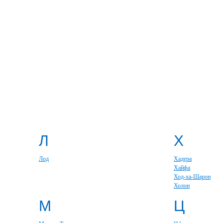
Л
Х
Лод
Хадера
Хайфа
Ход-ха-Шарон
Холон
М
Ц