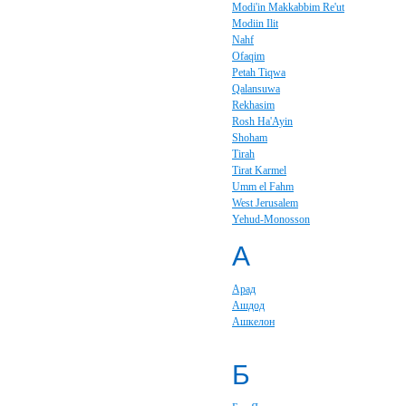
Modi'in Makkabbim Re'ut
Modiin Ilit
Nahf
Ofaqim
Petah Tiqwa
Qalansuwa
Rekhasim
Rosh Ha'Ayin
Shoham
Tirah
Tirat Karmel
Umm el Fahm
West Jerusalem
Yehud-Monosson
А
Арад
Ашдод
Ашкелон
Б