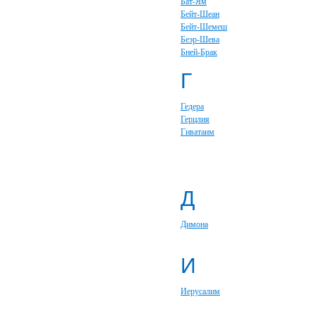
Бат-Ям
Бейт-Шеан
Бейт-Шемеш
Беэр-Шева
Бней-Брак
Г
Гедера
Герцлия
Гиватаим
Д
Димона
И
Иерусалим