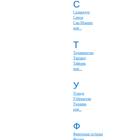
С
Сальвадор
Самоа
Сан-Марино
ещё...
Т
Таджикистан
Таиланд
Тайвань
ещё...
У
Уганда
Узбекистан
Украина
ещё...
Ф
Фарерские острова
Фиджи