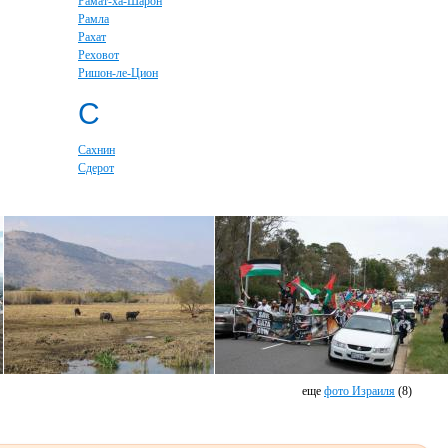
Рамат-ха-Шарон
Рамла
Рахат
Реховот
Ришон-ле-Цион
С
Сахнин
Сдерот
еще
фото Израиля
(8)