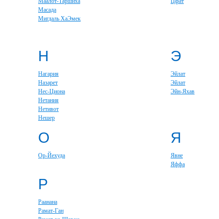
Маалот-Таршиха
Цфат
Масада
Мигдаль ХаЭмек
Н
Э
Нагария
Эйлат
Назарет
Эйлат
Нес-Циона
Эйн-Яхав
Нетания
Нетивот
Нешер
О
Я
Ор-Йехуда
Явне
Яффа
Р
Раанана
Рамат-Ган