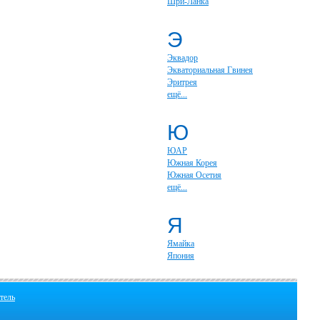
Шри-Ланка
Э
Эквадор
Экваториальная Гвинея
Эритрея
ещё...
Ю
ЮАР
Южная Корея
Южная Осетия
ещё...
Я
Ямайка
Япония
тель