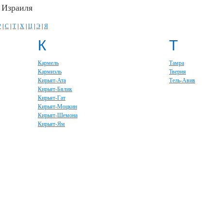
 Израиля
Р
|
С
|
Т
|
Х
|
Ц
|
Э
|
Я
К
Т
Кармель
Тамра
Кармиэль
Тверия
Кирьят-Ата
Тель-Авив
Кирьят-Бялик
Кирьят-Гат
Кирьят-Моцкин
Кирьят-Шемона
Кирьят-Ям