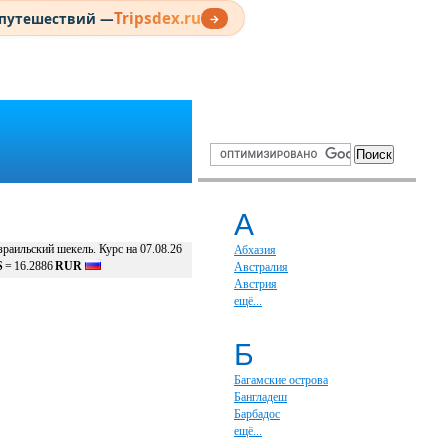
Tripsdex.ru
 путешествий —
→
А
раильский шекель. Курс на 07.08.26
Абхазия
S
=
16.2886
RUR
Австралия
Австрия
ещё...
Б
Багамские острова
Бангладеш
Барбадос
ещё...