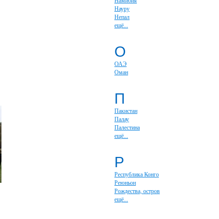
Намибия
Науру
Непал
ещё...
О
ОАЭ
Оман
П
Пакистан
Палау
Палестина
ещё...
Р
Республика Конго
Реюньон
Рождества, остров
ещё...