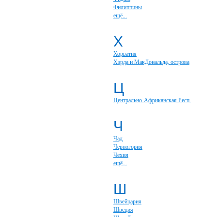
Филиппины
ещё...
Х
Хорватия
Хэрда и МакДональда, острова
Ц
Центрально-Африканская Респ.
Ч
Чад
Черногория
Чехия
ещё...
Ш
Швейцария
Швеция