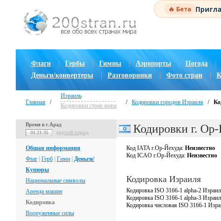
Пригла
🔥 Бета
Флаги
|
Гербы
|
Гимны
|
Аэропорты
|
Погода
|
Деньги/конвертеры
|
Разговорники
|
Фото стран
|
К
Израиль
Главная
/
/
Кодировки городов Израиля
/
Ко
Кодировки стран мира
Время в г.Арад
Кодировки г. Ор
другой город
01:21:36
Общая информация
Код IATA г.Ор-Йехуда:
Неизвестно
Код ICAO г.Ор-Йехуда:
Неизвестно
Флаг
|
Герб
|
Гимн
|
Деньги/
Купюры
Кодировка Израиля
Национальные символы
Кодировка ISO 3166-1 alpha-2 Израил
Аренда машин
Кодировка ISO 3166-1 alpha-3 Израи
Кодировка
Кодировка числовая ISO 3166-1 Изр
Вооруженные силы