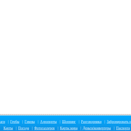
аги
|
Гербы
|
Гимны
|
Аэропорты
|
Шоппинг
|
Разговорники
|
Забронировать о
Карты
|
Погода
|
Фотогаллерея
|
Карты мира
|
Деньги/конвертеры
|
Паспорта