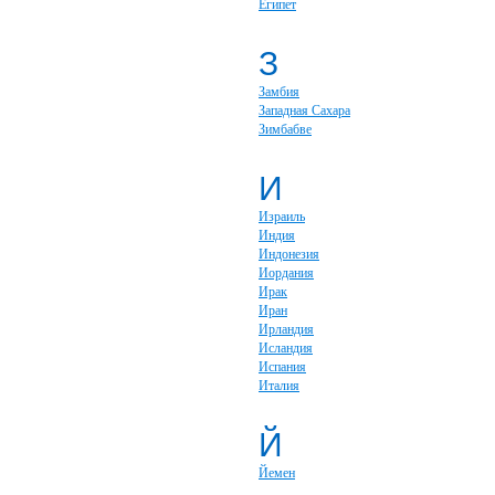
Египет
З
Замбия
Западная Сахара
Зимбабве
И
Израиль
Индия
Индонезия
Иордания
Ирак
Иран
Ирландия
Исландия
Испания
Италия
Й
Йемен