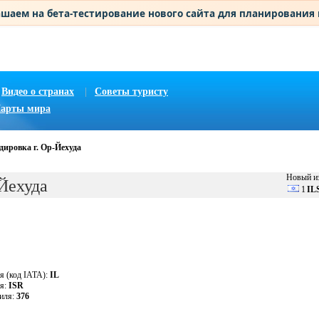
шаем на бета-тестирование нового сайта для планирования
Видео о странах
|
Советы туристу
арты мира
дировка г. Ор-Йехуда
Новый из
-Йехуда
1
IL
я (код IATA):
IL
ля:
ISR
аиля:
376