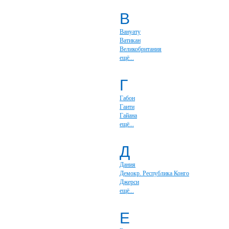
В
Вануату
Ватикан
Великобритания
ещё...
Г
Габон
Гаити
Гайана
ещё...
Д
Дания
Демокр. Республика Конго
Джерси
ещё...
Е