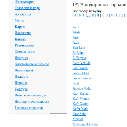
Фотогалерея
IATA кодировки городов
Телефонные коды
Все города на букву:
Аэропорты
|
А
|
Б
|
Г
|
Д
|
И
|
Й
|
К
|
Л
|
М
|
Н
|
О
|
Метро
Карты
Acre
Afula
Посольства
Ariel
Погода
Azor
Разговорник
Beit Jann
Сотовая связь
Er Reina
Интернет
Et Taiyiba
Even Yehuda
Автомобильные номера
Gan Yavne
Видео страны
Ganei Tikva
Паспорта
Giv'at Shmuel
История
Iksal
Judeida Makr
Культура
Kafr Kanna
Визы, правила въезда
Kafr Manda
Достопримечательности
Kafr Qasim
Расписание поездов
Kefar Yona
Kfar Saba
Maghar
Mevasseret Ziyyon