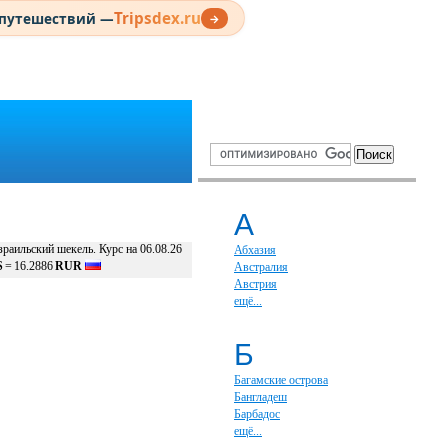
Tripsdex.ru
 путешествий —
→
А
раильский шекель. Курс на 06.08.26
Абхазия
S
=
16.2886
RUR
Австралия
Австрия
ещё...
Б
Багамские острова
Бангладеш
Барбадос
ещё...