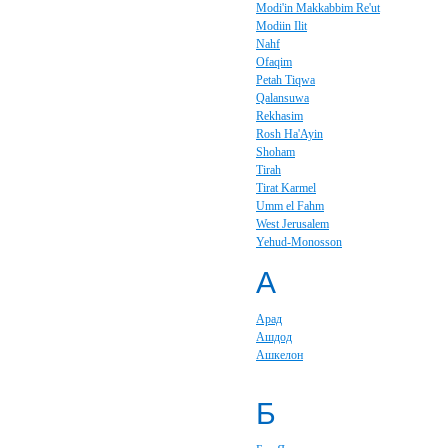
Modi'in Makkabbim Re'ut
Modiin Ilit
Nahf
Ofaqim
Petah Tiqwa
Qalansuwa
Rekhasim
Rosh Ha'Ayin
Shoham
Tirah
Tirat Karmel
Umm el Fahm
West Jerusalem
Yehud-Monosson
А
Арад
Ашдод
Ашкелон
Б