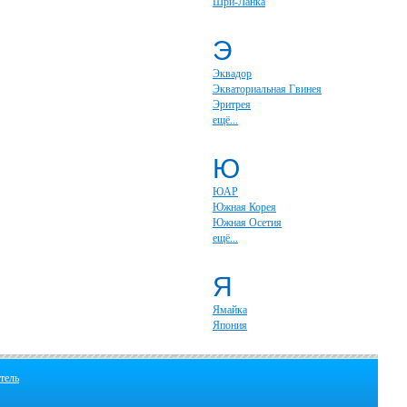
Шри-Ланка
Э
Эквадор
Экваториальная Гвинея
Эритрея
ещё...
Ю
ЮАР
Южная Корея
Южная Осетия
ещё...
Я
Ямайка
Япония
тель