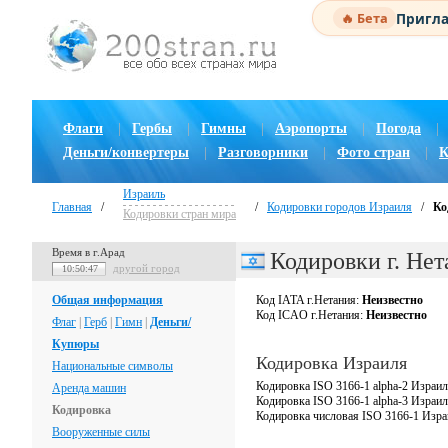
Пригла
🔥 Бета
Флаги
|
Гербы
|
Гимны
|
Аэропорты
|
Погода
|
Деньги/конвертеры
|
Разговорники
|
Фото стран
|
К
Израиль
Главная
/
/
Кодировки городов Израиля
/
Ко
Кодировки стран мира
Время в г.Арад
Кодировки г. Нет
другой город
10:50:48
Общая информация
Код IATA г.Нетания:
Неизвестно
Код ICAO г.Нетания:
Неизвестно
Флаг
|
Герб
|
Гимн
|
Деньги/
Купюры
Кодировка Израиля
Национальные символы
Кодировка ISO 3166-1 alpha-2 Израил
Аренда машин
Кодировка ISO 3166-1 alpha-3 Израи
Кодировка
Кодировка числовая ISO 3166-1 Изр
Вооруженные силы