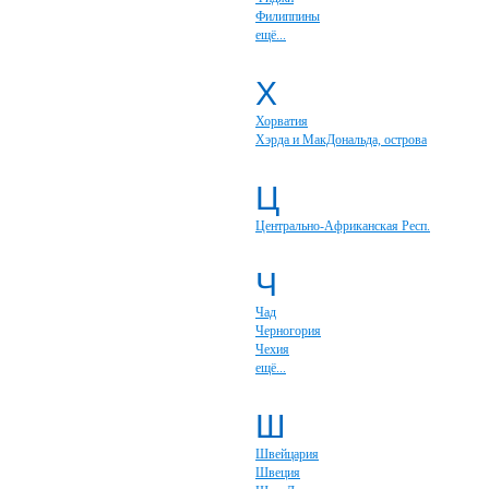
Филиппины
ещё...
Х
Хорватия
Хэрда и МакДональда, острова
Ц
Центрально-Африканская Респ.
Ч
Чад
Черногория
Чехия
ещё...
Ш
Швейцария
Швеция