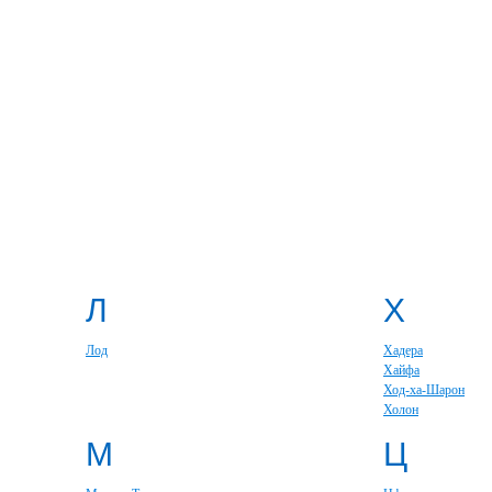
Л
Х
Лод
Хадера
Хайфа
Ход-ха-Шарон
Холон
М
Ц