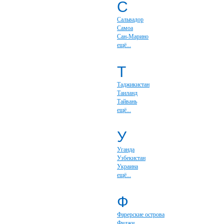
С
Сальвадор
Самоа
Сан-Марино
ещё...
Т
Таджикистан
Таиланд
Тайвань
ещё...
У
Уганда
Узбекистан
Украина
ещё...
Ф
Фарерские острова
Фиджи