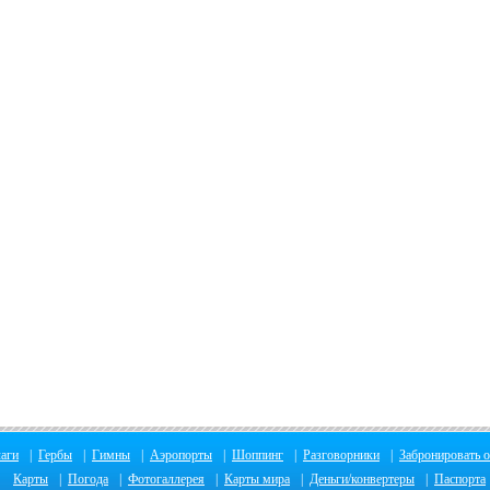
аги
|
Гербы
|
Гимны
|
Аэропорты
|
Шоппинг
|
Разговорники
|
Забронировать о
Карты
|
Погода
|
Фотогаллерея
|
Карты мира
|
Деньги/конвертеры
|
Паспорта