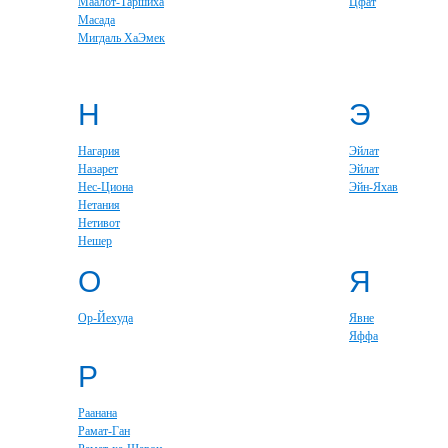
Маалот-Таршиха
Цфат
Масада
Мигдаль ХаЭмек
Н
Э
Нагария
Эйлат
Назарет
Эйлат
Нес-Циона
Эйн-Яхав
Нетания
Нетивот
Нешер
О
Я
Ор-Йехуда
Явне
Яффа
Р
Раанана
Рамат-Ган