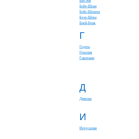
Бат-Ям
Бейт-Шеан
Бейт-Шемеш
Беэр-Шева
Бней-Брак
Г
Гедера
Герцлия
Гиватаим
Д
Димона
И
Иерусалим