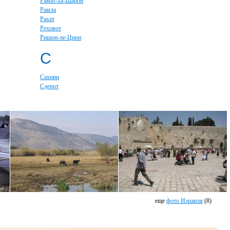
Рамат-ха-Шарон
Рамла
Рахат
Реховот
Ришон-ле-Цион
С
Сахнин
Сдерот
еще
фото Израиля
(8)