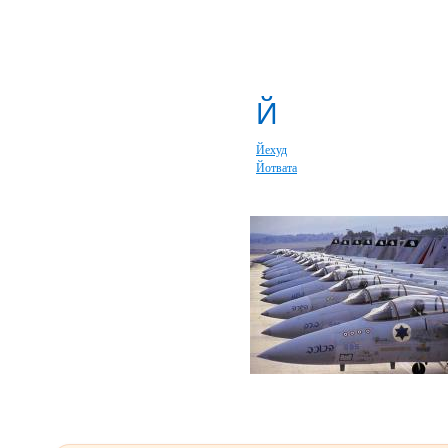
Й
Йехуд
Йотвата