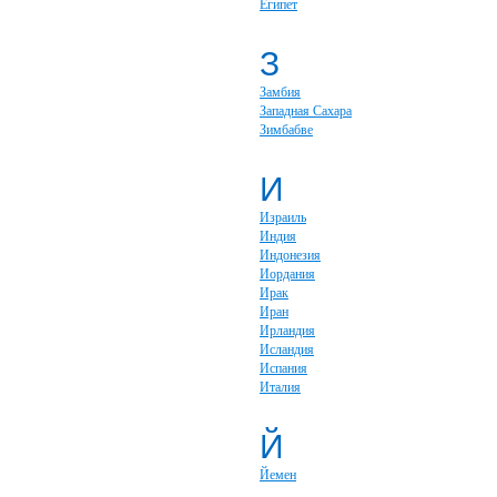
Египет
З
Замбия
Западная Сахара
Зимбабве
И
Израиль
Индия
Индонезия
Иордания
Ирак
Иран
Ирландия
Исландия
Испания
Италия
Й
Йемен