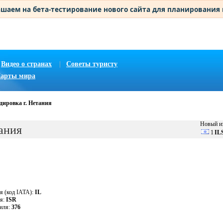
шаем на бета-тестирование нового сайта для планирования
Видео о странах
|
Советы туристу
арты мира
дировка г. Нетания
Новый из
ания
1
IL
я (код IATA):
IL
ля:
ISR
аиля:
376