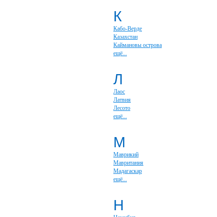
К
Кабо-Верде
Казахстан
Каймановы острова
ещё...
Л
Лаос
Латвия
Лесото
ещё...
М
Маврикий
Мавритания
Мадагаскар
ещё...
Н