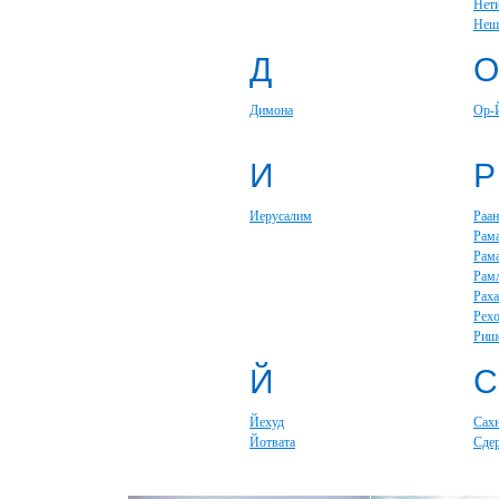
Нет
Неш
Д
О
Димона
Ор-
И
Р
Иерусалим
Раан
Рам
Рам
Рам
Раха
Рех
Риш
Й
С
Йехуд
Сах
Йотвата
Сде