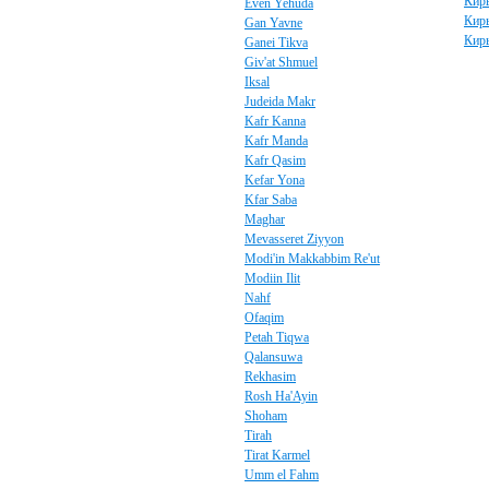
Кир
Even Yehuda
Кир
Gan Yavne
Кир
Ganei Tikva
Giv'at Shmuel
Iksal
Judeida Makr
Kafr Kanna
Kafr Manda
Kafr Qasim
Kefar Yona
Kfar Saba
Maghar
Mevasseret Ziyyon
Modi'in Makkabbim Re'ut
Modiin Ilit
Nahf
Ofaqim
Petah Tiqwa
Qalansuwa
Rekhasim
Rosh Ha'Ayin
Shoham
Tirah
Tirat Karmel
Umm el Fahm