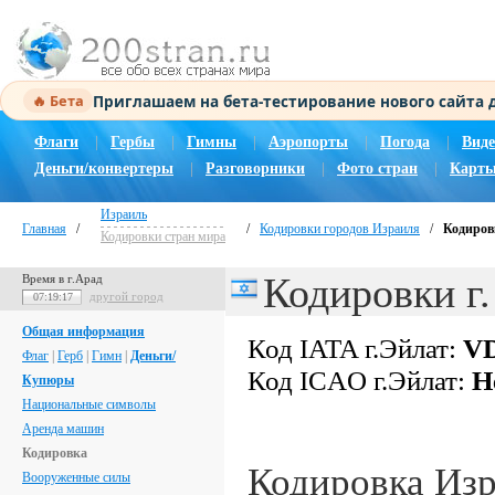
Приглашаем на бета-тестирование нового сайта
🔥 Бета
Флаги
|
Гербы
|
Гимны
|
Аэропорты
|
Погода
|
Виде
Деньги/конвертеры
|
Разговорники
|
Фото стран
|
Карты
Израиль
Главная
/
/
Кодировки городов Израиля
/
Кодиров
Кодировки стран мира
Кодировки г.
Время в г.Арад
другой город
07:19:18
Общая информация
Код IATA г.Эйлат:
V
Флаг
|
Герб
|
Гимн
|
Деньги/
Код ICAO г.Эйлат:
Н
Купюры
Национальные символы
Аренда машин
Кодировка
Кодировка Из
Вооруженные силы