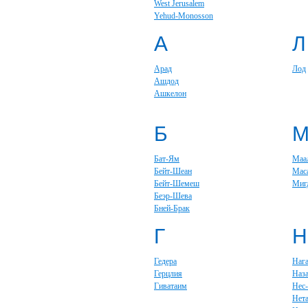
West Jerusalem
Yehud-Monosson
А
Л
Арад
Лод
Ашдод
Ашкелон
Б
Бат-Ям
Маа
Бейт-Шеан
Мас
Бейт-Шемеш
Миг
Беэр-Шева
Бней-Брак
Г
Н
Гедера
Наг
Герцлия
Наза
Гиватаим
Нес
Нет