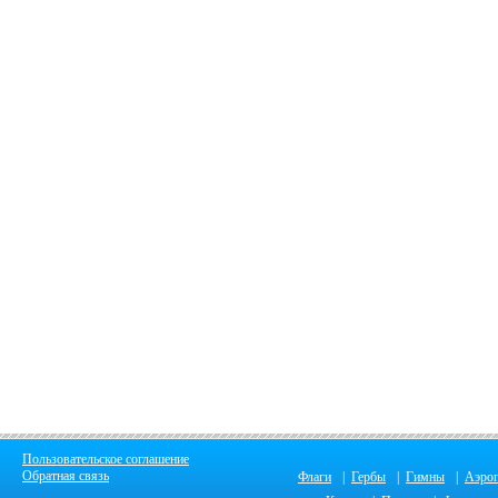
Пользовательское соглашение
Обратная связь
Флаги
|
Гербы
|
Гимны
|
Аэро