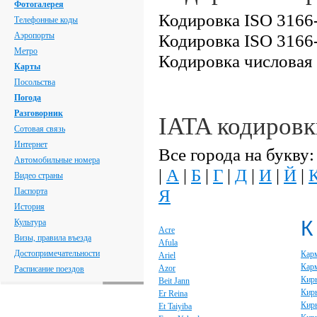
Фотогалерея
Кодировка ISO 3166-
Телефонные коды
Аэропорты
Кодировка ISO 3166-
Метро
Кодировка числовая
Карты
Посольства
Погода
Разговорник
IATA кодировк
Сотовая связь
Интернет
Все города на букву:
Автомобильные номера
|
А
|
Б
|
Г
|
Д
|
И
|
Й
|
Видео страны
Я
Паспорта
История
К
Культура
Acre
Визы, правила въезда
Afula
Достопримечательности
Кар
Ariel
Кар
Azor
Расписание поездов
Кир
Beit Jann
Кир
Er Reina
Кирь
Et Taiyiba