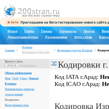
Приглашаем на бета-тестирование нового сайта
🔥 Бета
Флаги
|
Гербы
|
Гимны
|
Аэропорты
|
Погода
|
Виде
Деньги/конвертеры
|
Разговорники
|
Фото стран
|
Карты
Израиль
Главная
/
/
Кодировки городов Израиля
/
Кодиров
Кодировки стран мира
Кодировки г
Время в г.Арад
другой город
09:06:19
Общая информация
Код IATA г.Арад:
Не
Флаг
|
Герб
|
Гимн
|
Деньги/
Код ICAO г.Арад:
Не
Купюры
Национальные символы
Аренда машин
Кодировка
Кодировка Из
Вооруженные силы