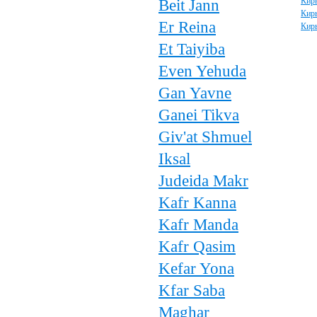
Beit Jann
Кир
Кир
Er Reina
Кир
Et Taiyiba
Even Yehuda
Gan Yavne
Ganei Tikva
Giv'at Shmuel
Iksal
Judeida Makr
Kafr Kanna
Kafr Manda
Kafr Qasim
Kefar Yona
Kfar Saba
Maghar