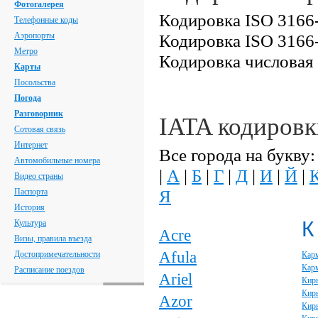
Фотогалерея
Кодировка ISO 3166-
Телефонные коды
Аэропорты
Кодировка ISO 3166-
Метро
Кодировка числовая
Карты
Посольства
Погода
Разговорник
IATA кодировк
Сотовая связь
Интернет
Все города на букву:
Автомобильные номера
|
А
|
Б
|
Г
|
Д
|
И
|
Й
|
Видео страны
Я
Паспорта
История
К
Культура
Acre
Визы, правила въезда
Afula
Достопримечательности
Кар
Кар
Расписание поездов
Ariel
Кир
Кир
Azor
Кирь