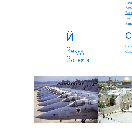
Рам
Рам
Раха
Рех
Риш
Й
С
Сах
Йехуд
Сде
Йотвата