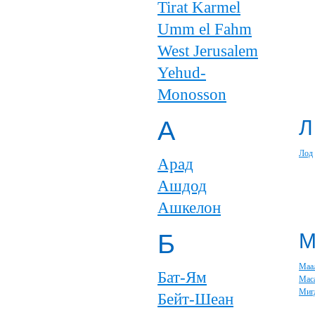
Tirat Karmel
Umm el Fahm
West Jerusalem
Yehud-
Monosson
А
Л
Лод
Арад
Ашдод
Ашкелон
Б
Маа
Бат-Ям
Мас
Миг
Бейт-Шеан