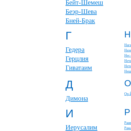
Бейт-Шемеш
Беэр-Шева
Бней-Брак
Г
Н
Наг
Гедера
Наза
Нес
Герцлия
Нет
Гиватаим
Нет
Неш
Д
О
Ор-
Димона
И
Р
Раан
Иерусалим
Рам