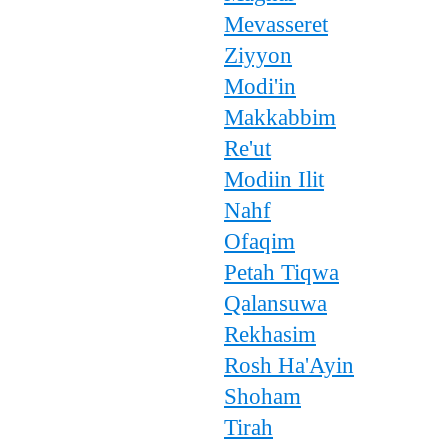
Mevasseret
Ziyyon
Modi'in
Makkabbim
Re'ut
Modiin Ilit
Nahf
Ofaqim
Petah Tiqwa
Qalansuwa
Rekhasim
Rosh Ha'Ayin
Shoham
Tirah