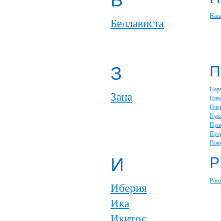
Б
Нас
Беллависта
З
П
Пар
Зана
Пик
Пис
Пук
Пун
Пуэ
Пью
И
Р
Рио
Иберия
Ика
Икитос