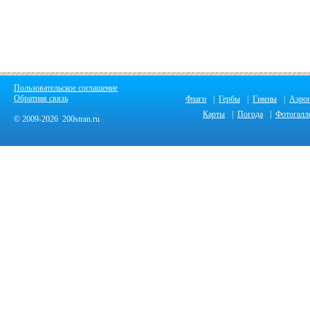
Пользовательское соглашение
Обратная связь
Флаги
|
Гербы
|
Гимны
|
Аэро
Карты
|
Погода
|
Фотогалл
© 2009-2026 200stran.ru