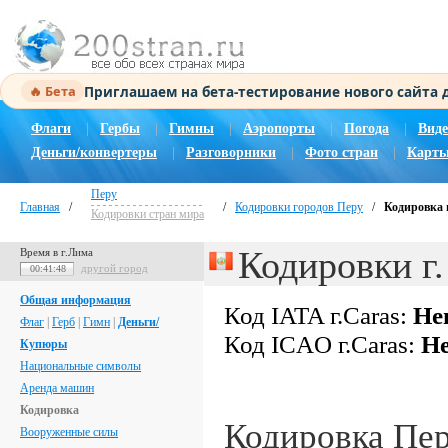
Приглашаем на бета-тестирование нового сайта
🔥 Бета
Флаги
|
Гербы
|
Гимны
|
Аэропорты
|
Погода
|
Виде
Деньги/конвертеры
|
Разговорники
|
Фото стран
|
Карты
Перу
Главная
/
/
Кодировки городов Перу
/
Кодировка г
Кодировки стран мира
Кодировки г.
Время в г.Лима
другой город
00:41:49
Общая информация
Код IATA г.Caras:
Не
Флаг
|
Герб
|
Гимн
|
Деньги/
Код ICAO г.Caras:
Не
Купюры
Национальные символы
Аренда машин
Кодировка
Кодировка Пе
Вооруженные силы