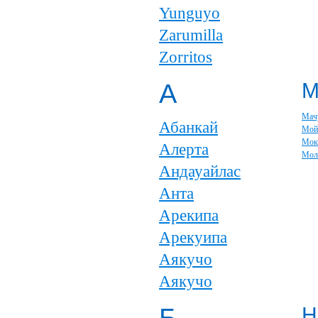
Yunguyo
Zarumilla
Zorritos
А
Мач
Абанкай
Мой
Мок
Алерта
Мол
Андауайлас
Анта
Арекипа
Арекуипа
Аякучо
Аякучо
Н