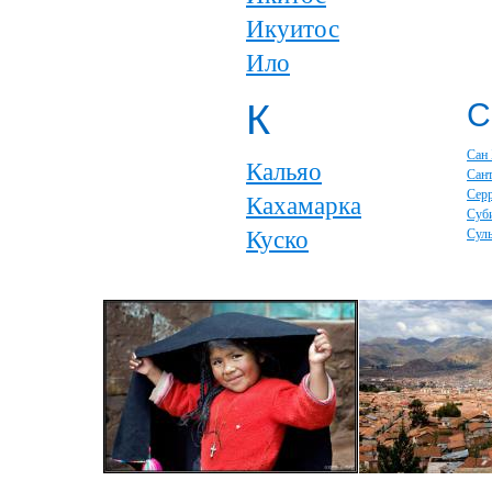
Икуитос
Ило
К
С
Сан
Кальяо
Сан
Серр
Кахамарка
Суб
Куско
Сул