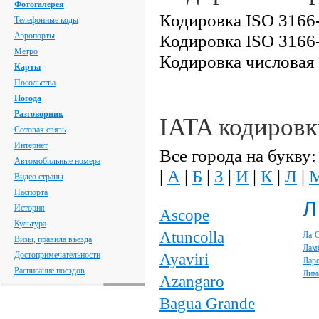
Фотогалерея
Кодировка ISO 3166-
Телефонные коды
Аэропорты
Кодировка ISO 3166-
Метро
Кодировка числовая
Карты
Посольства
Погода
Разговорник
IATA кодировк
Сотовая связь
Интернет
Все города на букву:
Автомобильные номера
|
А
|
Б
|
З
|
И
|
К
|
Л
|
Видео страны
Паспорта
Л
История
Ascope
Культура
Atuncolla
Ла-
Визы, правила въезда
Лам
Достопримечательности
Ayaviri
Лар
Расписание поездов
Лим
Azangaro
Bagua Grande