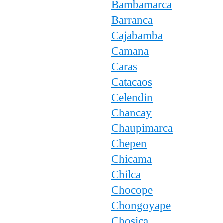
Bambamarca
Barranca
Cajabamba
Camana
Caras
Catacaos
Celendin
Chancay
Chaupimarca
Chepen
Chicama
Chilca
Chocope
Chongoyape
Chosica