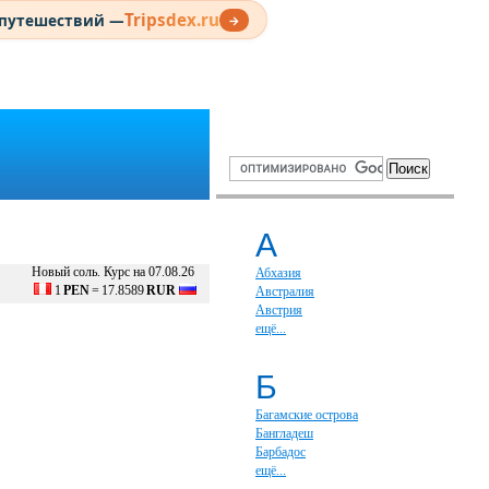
Tripsdex.ru
 путешествий —
→
А
Новый соль. Курс на 07.08.26
Абхазия
1
PEN
=
17.8589
RUR
Австралия
Австрия
ещё...
Б
Багамские острова
Бангладеш
Барбадос
ещё...