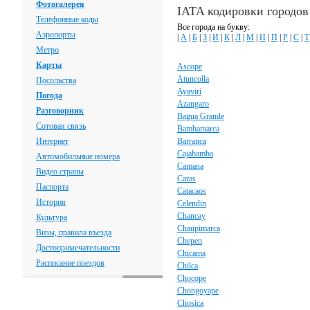
Фотогалерея
IATA кодировки городов
Телефонные коды
Все города на букву:
Аэропорты
|
А
|
Б
|
З
|
И
|
К
|
Л
|
М
|
Н
|
П
|
Р
|
С
|
Т
Метро
Карты
Ascope
Atuncolla
Посольства
Ayaviri
Погода
Azangaro
Разговорник
Bagua Grande
Сотовая связь
Bambamarca
Интернет
Barranca
Cajabamba
Автомобильные номера
Camana
Видео страны
Caras
Паспорта
Catacaos
История
Celendin
Chancay
Культура
Chaupimarca
Визы, правила въезда
Chepen
Достопримечательности
Chicama
Расписание поездов
Chilca
Chocope
Chongoyape
Chosica