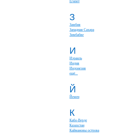
Египет
З
Замбия
Западная Сахара
Зимбабве
И
Израиль
Индия
Индонезия
ещё...
Й
Йемен
К
Кабо-Верде
Казахстан
Каймановы острова