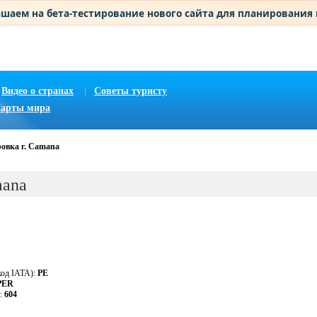
шаем на бета-тестирование нового сайта для планирования
Видео о странах
|
Советы туристу
арты мира
овка г. Camana
mana
код IATA):
PE
PER
у:
604