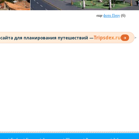
еще
фото Перу
(6)
Tripsdex.ru
 сайта для планирования путешествий —
→
>