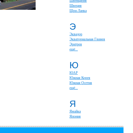
Швейцария
Швеция
Шри-Ланка
Э
Эквадор
Экваториальная Гвинея
Эритрея
ещё...
Ю
ЮАР
Южная Корея
Южная Осетия
ещё...
Я
Ямайка
Япония