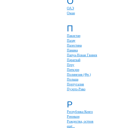
О
ОАЭ
Оман
П
Пакистан
Палау
Палестина
Панама
Папуа-Новая Гвинея
Парагвай
Перу
Питкэрн
Полинезия (Фр.)
Польша
Португалия
Пуэрто-Рико
Р
Республика Конго
Реюньон
Рождества, остров
ещё...