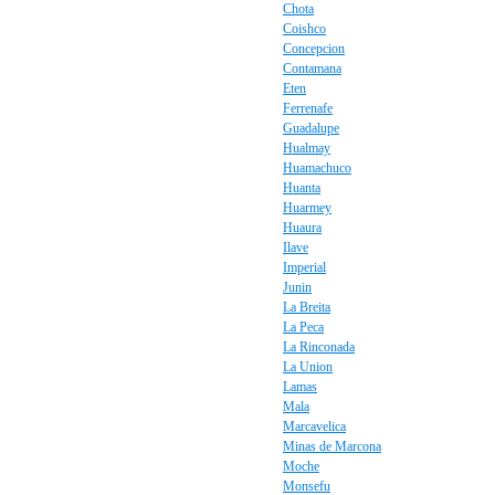
Chota
Coishco
Concepcion
Contamana
Eten
Ferrenafe
Guadalupe
Hualmay
Huamachuco
Huanta
Huarmey
Huaura
Ilave
Imperial
Junin
La Breita
La Peca
La Rinconada
La Union
Lamas
Mala
Marcavelica
Minas de Marcona
Moche
Monsefu