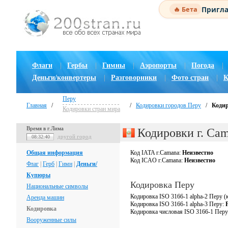
Пригла
🔥 Бета
Флаги
|
Гербы
|
Гимны
|
Аэропорты
|
Погода
|
Деньги/конвертеры
|
Разговорники
|
Фото стран
|
К
Перу
Главная
/
/
Кодировки городов Перу
/
Кодир
Кодировки стран мира
Время в г.Лима
Кодировки г. Ca
другой город
08:32:41
Общая информация
Код IATA г.Camana:
Неизвестно
Код ICAO г.Camana:
Неизвестно
Флаг
|
Герб
|
Гимн
|
Деньги/
Купюры
Кодировка Перу
Национальные символы
Кодировка ISO 3166-1 alpha-2 Перу (
Аренда машин
Кодировка ISO 3166-1 alpha-3 Перу:
Кодировка
Кодировка числовая ISO 3166-1 Пер
Вооруженные силы