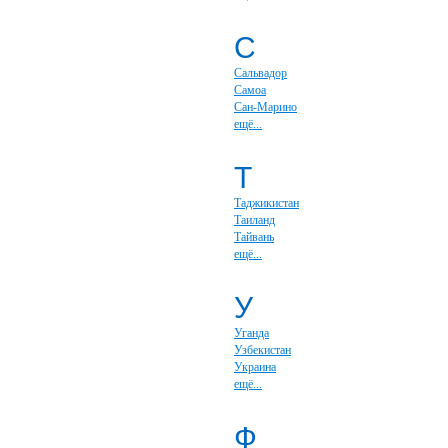
С
Сальвадор
Самоа
Сан-Марино
ещё...
Т
Таджикистан
Таиланд
Тайвань
ещё...
У
Уганда
Узбекистан
Украина
ещё...
Ф