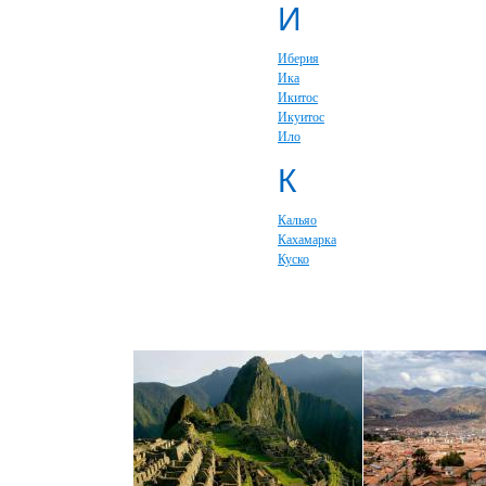
И
Иберия
Ика
Икитос
Икуитос
Ило
К
Кальяо
Кахамарка
Куско