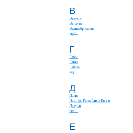
В
Вануату
Ватикан
Великобритания
ещё...
Г
Габон
Гаити
Гайана
ещё...
Д
Дания
Демокр. Республика Конго
Джерси
ещё...
Е