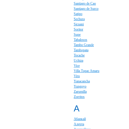
Santiago de Cao
Santiago de Surco
Satipo
Sechura
Sicuani
Soritor
Supe
Tabalosos
Tambo Grande
Tambopata
Tocache
Uchiza
Vice
Villa Tupac Amaru
Viru
Yanacancha
Yunguyo
Zarumilla
Zorritos
А
Абанкай
Алерта