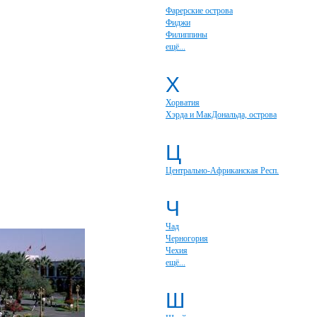
Фарерские острова
Фиджи
Филиппины
ещё...
Х
Хорватия
Хэрда и МакДональда, острова
Ц
Центрально-Африканская Респ.
Ч
Чад
Черногория
Чехия
ещё...
Ш