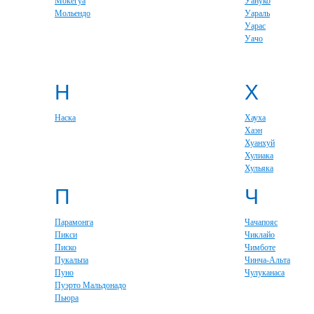
Мокегуа
Уануко
Мольендо
Уараль
Уарас
Уачо
Н
Х
Наска
Хауха
Хаэн
Хуанхуй
Хулиака
Хульяка
П
Ч
Парамонга
Чачапояс
Пикси
Чиклайо
Писко
Чимботе
Пукальпа
Чинча-Альта
Пуно
Чулуканаса
Пуэрто Мальдонадо
Пьюра