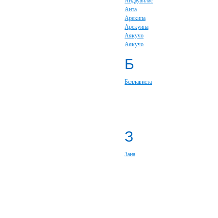
Андауайлас
Анта
Арекипа
Арекуипа
Аякучо
Аякучо
Б
Беллависта
З
Зана