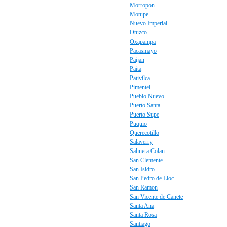
Morropon
Motupe
Nuevo Imperial
Otuzco
Oxapampa
Pacasmayo
Paijan
Paita
Pativilca
Pimentel
Pueblo Nuevo
Puerto Santa
Puerto Supe
Puquio
Querecotillo
Salaverry
Salinera Colan
San Clemente
San Isidro
San Pedro de Lloc
San Ramon
San Vicente de Canete
Santa Ana
Santa Rosa
Santiago