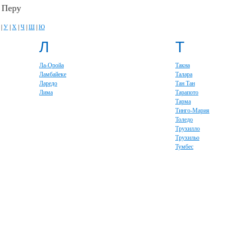
 Перу
|
У
|
Х
|
Ч
|
Ш
|
Ю
Л
Т
Ла-Оройа
Такна
Ламбайеке
Талара
Ларедо
Тан Тан
Лима
Тарапото
Тарма
Тинго-Мария
Толедо
Трухилло
Трухильо
Тумбес