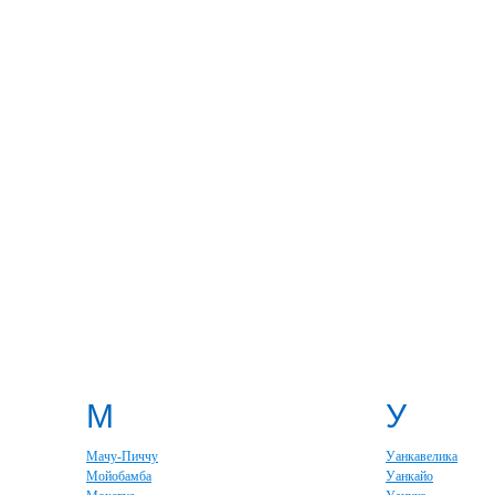
М
У
Мачу-Пиччу
Уанкавелика
Мойобамба
Уанкайо