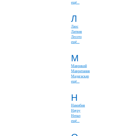
ещё...
Л
Лаос
Латвия
Лесото
ещё...
М
Маврикий
Мавритания
Мадагаскар
ещё...
Н
Намибия
Науру
Непал
ещё...