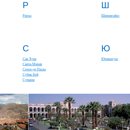
Р
Ш
Риоха
Ширингайос
С
Ю
Сан Хуан
Юримагуас
Санта-Мария
Серро-де-Паско
Субик-Бей
Сульяна