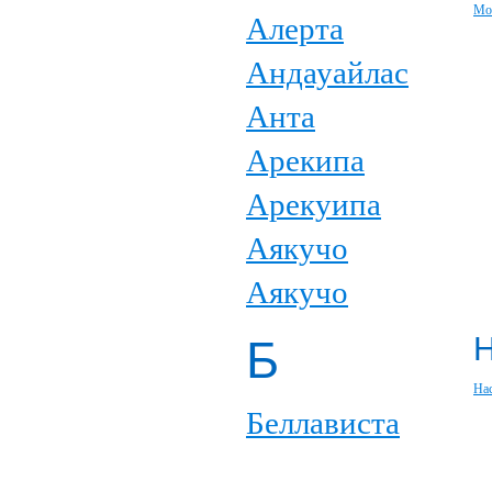
Мо
Алерта
Андауайлас
Анта
Арекипа
Арекуипа
Аякучо
Аякучо
Б
На
Беллависта