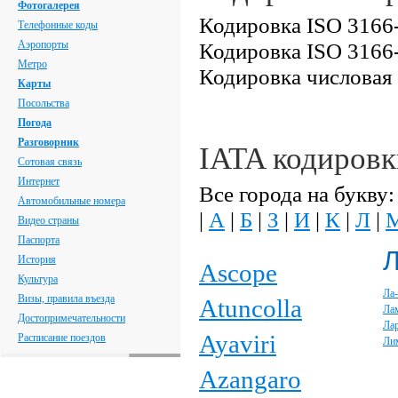
Фотогалерея
Кодировка ISO 3166-
Телефонные коды
Аэропорты
Кодировка ISO 3166-
Метро
Кодировка числовая
Карты
Посольства
Погода
Разговорник
IATA кодировк
Сотовая связь
Интернет
Все города на букву:
Автомобильные номера
|
А
|
Б
|
З
|
И
|
К
|
Л
|
Видео страны
Паспорта
История
Ascope
Культура
Ла
Визы, правила въезда
Atuncolla
Ла
Достопримечательности
Ла
Ayaviri
Расписание поездов
Ли
Azangaro