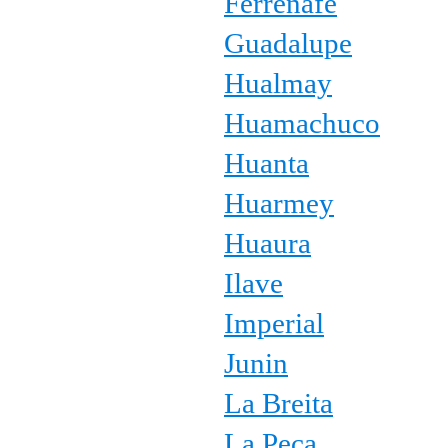
Ferrenafe
Guadalupe
Hualmay
Huamachuco
Huanta
Huarmey
Huaura
Ilave
Imperial
Junin
La Breita
La Peca