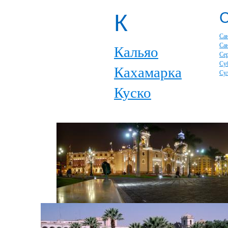
К
Са
Са
Кальяо
Се
Су
Кахамарка
Су
Куско