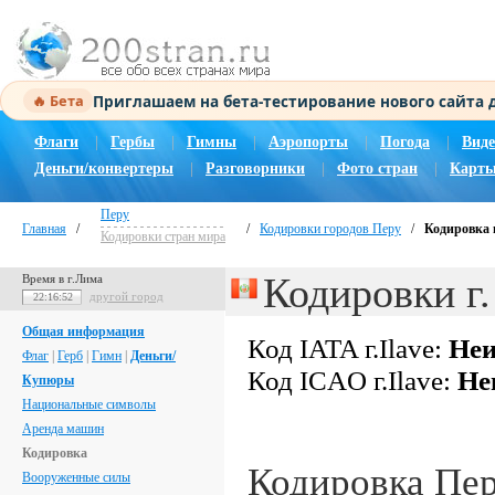
Приглашаем на бета-тестирование нового сайта
🔥 Бета
Флаги
|
Гербы
|
Гимны
|
Аэропорты
|
Погода
|
Виде
Деньги/конвертеры
|
Разговорники
|
Фото стран
|
Карты
Перу
Главная
/
/
Кодировки городов Перу
/
Кодировка г
Кодировки стран мира
Кодировки г.
Время в г.Лима
другой город
22:16:53
Общая информация
Код IATA г.Ilave:
Неи
Флаг
|
Герб
|
Гимн
|
Деньги/
Код ICAO г.Ilave:
Не
Купюры
Национальные символы
Аренда машин
Кодировка
Кодировка Пе
Вооруженные силы