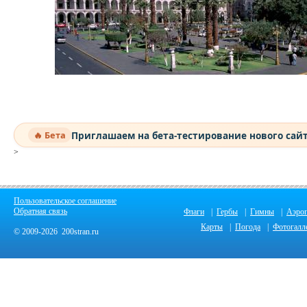
Приглашаем на бета-тестирование нового сай
🔥 Бета
>
Пользовательское соглашение
Обратная связь
Флаги
|
Гербы
|
Гимны
|
Аэро
Карты
|
Погода
|
Фотогалл
© 2009-2026 200stran.ru