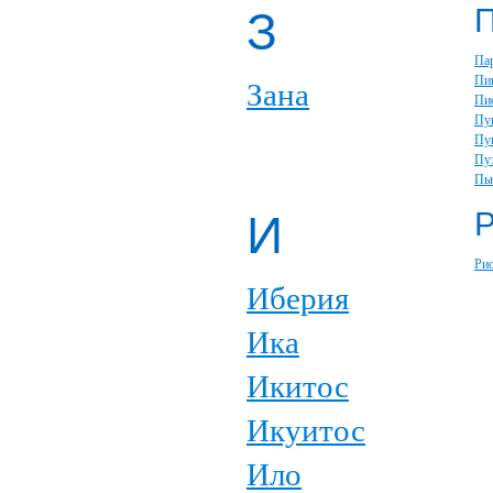
З
Па
Пи
Зана
Пи
Пу
Пу
Пу
Пь
И
Ри
Иберия
Ика
Икитос
Икуитос
Ило