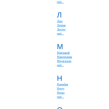
ещё...
Л
Лаос
Латвия
Лесото
ещё...
М
Маврикий
Мавритания
Мадагаскар
ещё...
Н
Намибия
Науру
Непал
ещё...