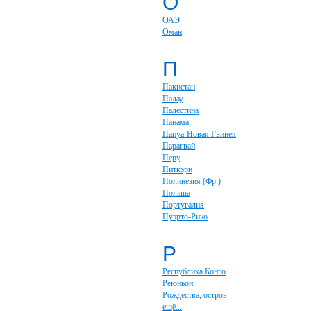
О
ОАЭ
Оман
П
Пакистан
Палау
Палестина
Панама
Папуа-Новая Гвинея
Парагвай
Перу
Питкэрн
Полинезия (Фр.)
Польша
Португалия
Пуэрто-Рико
Р
Республика Конго
Реюньон
Рождества, остров
ещё...