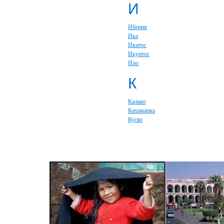
И
Иберия
Ика
Икитос
Икуитос
Ило
К
Кальяо
Кахамарка
Куско