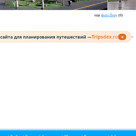
еще
фото Перу
(6)
Tripsdex.ru
 сайта для планирования путешествий —
→
>