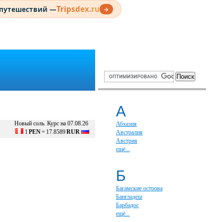
Tripsdex.ru
 путешествий —
→
А
Новый соль. Курс на 07.08.26
Абхазия
1
PEN
=
17.8589
RUR
Австралия
Австрия
ещё...
Б
Багамские острова
Бангладеш
Барбадос
ещё...