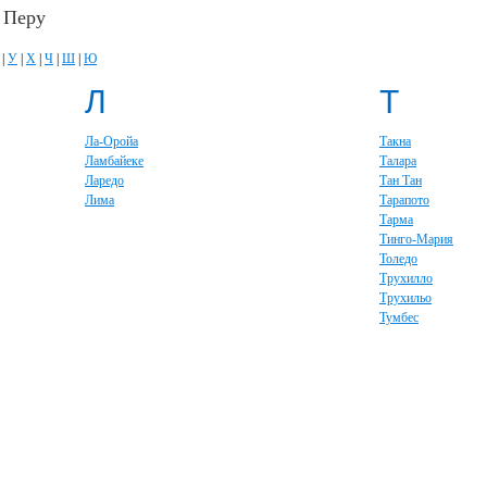
 Перу
|
У
|
Х
|
Ч
|
Ш
|
Ю
Л
Т
Ла-Оройа
Такна
Ламбайеке
Талара
Ларедо
Тан Тан
Лима
Тарапото
Тарма
Тинго-Мария
Толедо
Трухилло
Трухильо
Тумбес