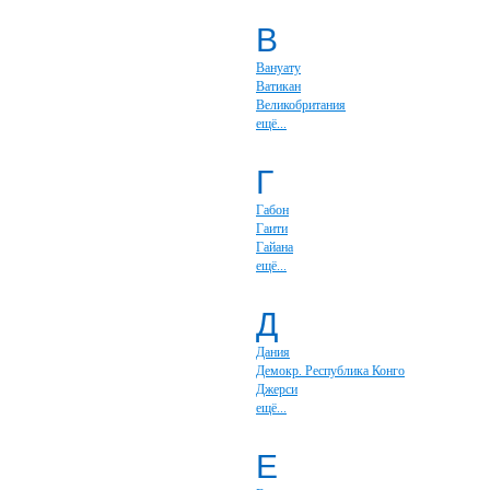
В
Вануату
Ватикан
Великобритания
ещё...
Г
Габон
Гаити
Гайана
ещё...
Д
Дания
Демокр. Республика Конго
Джерси
ещё...
Е