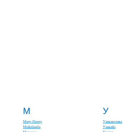
М
У
Мачу-Пиччу
Уанкавелика
Мойобамба
Уанкайо