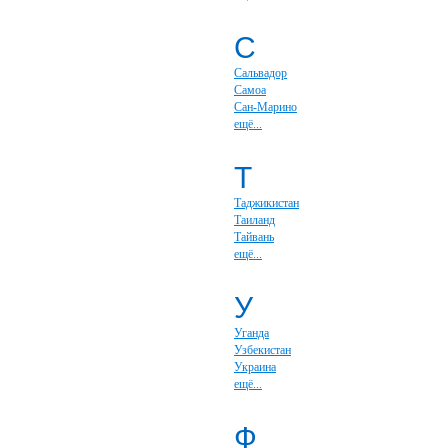
С
Сальвадор
Самоа
Сан-Марино
ещё...
Т
Таджикистан
Таиланд
Тайвань
ещё...
У
Уганда
Узбекистан
Украина
ещё...
Ф