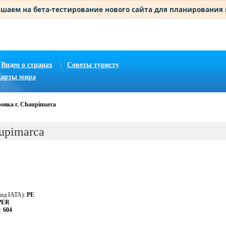
шаем на бета-тестирование нового сайта для планирования
Видео о странах
|
Советы туристу
арты мира
овка г. Chaupimarca
upimarca
код IATA):
PE
PER
у:
604