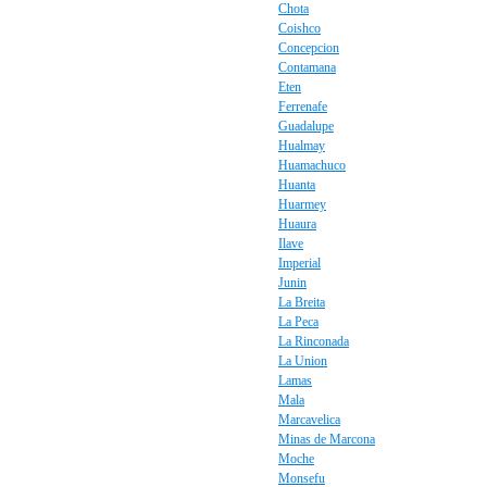
Chota
Coishco
Concepcion
Contamana
Eten
Ferrenafe
Guadalupe
Hualmay
Huamachuco
Huanta
Huarmey
Huaura
Ilave
Imperial
Junin
La Breita
La Peca
La Rinconada
La Union
Lamas
Mala
Marcavelica
Minas de Marcona
Moche
Monsefu