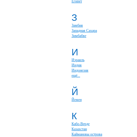
Египет
З
Замбия
Западная Сахара
Зимбабве
И
Израиль
Индия
Индонезия
ещё...
Й
Йемен
К
Кабо-Верде
Казахстан
Каймановы острова