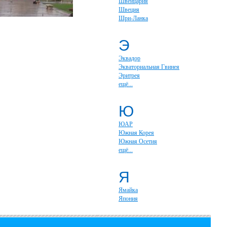
Швейцария
Швеция
Шри-Ланка
Э
Эквадор
Экваториальная Гвинея
Эритрея
ещё...
Ю
ЮАР
Южная Корея
Южная Осетия
ещё...
Я
Ямайка
Япония