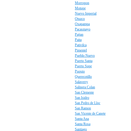
Morropon
Motupe
Nuevo Imperial
Otuzco
Oxapampa
Pacasmayo
Paijan
Paita
Pativilca
Pimentel
Pueblo Nuevo
Puerto Santa
Puerto Supe
Puquio
Querecotillo
Salaverry
Salinera Colan
San Clemente
San Isidro
San Pedro de Lloc
San Ramon
San Vicente de Canete
Santa Ana
Santa Rosa
Santiago