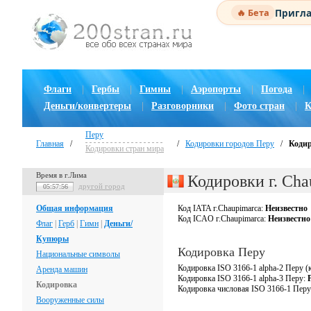
Пригла
🔥 Бета
Флаги
|
Гербы
|
Гимны
|
Аэропорты
|
Погода
|
Деньги/конвертеры
|
Разговорники
|
Фото стран
|
К
Перу
Главная
/
/
Кодировки городов Перу
/
Кодир
Кодировки стран мира
Время в г.Лима
Кодировки г. Cha
другой город
05:57:57
Общая информация
Код IATA г.Chaupimarca:
Неизвестно
Код ICAO г.Chaupimarca:
Неизвестно
Флаг
|
Герб
|
Гимн
|
Деньги/
Купюры
Кодировка Перу
Национальные символы
Кодировка ISO 3166-1 alpha-2 Перу (
Аренда машин
Кодировка ISO 3166-1 alpha-3 Перу:
Кодировка
Кодировка числовая ISO 3166-1 Пер
Вооруженные силы