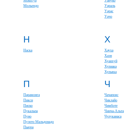
Мокегуа
Уануко
Мольендо
Уараль
Уарас
Уачо
Н
Х
Наска
Хауха
Хаэн
Хуанхуй
Хулиака
Хульяка
П
Ч
Парамонга
Чачапояс
Пикси
Чиклайо
Писко
Чимботе
Пукальпа
Чинча-Альта
Пуно
Чулуканаса
Пуэрто Мальдонадо
Пьюра