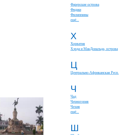
Фарерские острова
Фиджи
Филиппины
ещё...
Х
Хорватия
Хэрда и МакДональда, острова
Ц
Центрально-Африканская Респ.
Ч
Чад
Черногория
Чехия
ещё...
Ш