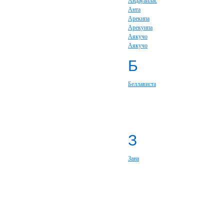
Андауайлас
Анта
Арекипа
Арекуипа
Аякучо
Аякучо
Б
Беллависта
З
Зана