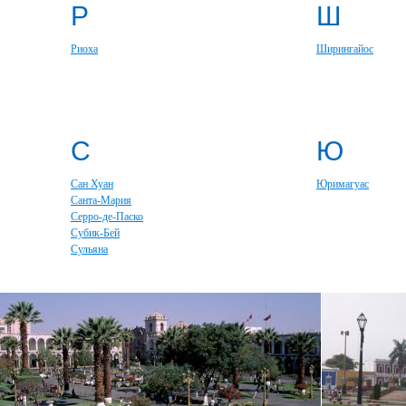
Р
Ш
Риоха
Ширингайос
С
Ю
Сан Хуан
Юримагуас
Санта-Мария
Серро-де-Паско
Субик-Бей
Сульяна