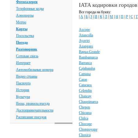
Фотогалерея
IATA кодировки городов
Телефонные коды
Все города на букву:
Аэропорты
|
А
|
Б
|
З
|
И
|
К
|
Л
|
М
|
Н
|
П
|
Р
|
С
|
Т
Метро
Карты
Ascope
Atuncolla
Посольства
Ayaviri
Погода
Azangaro
Разговорник
Bagua Grande
Сотовая связь
Bambamarca
Интернет
Barranca
Cajabamba
Автомобильные номера
Camana
Видео страны
Caras
Паспорта
Catacaos
История
Celendin
Chancay
Культура
Chaupimarca
Визы, правила въезда
Chepen
Достопримечательности
Chicama
Расписание поездов
Chilca
Chocope
Chongoyape
Chosica