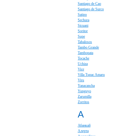
Santiago de Cao
Santiago de Surco
Satipo
Sechura
Sicuani
Soritor
Supe
Tabalosos
Tambo Grande
Tambopata
Tocache
Uchiza
Vice
Villa Tupac Amaru
Viru
Yanacancha
Yunguyo
Zarumilla
Zorritos
А
Абанкай
Алерта