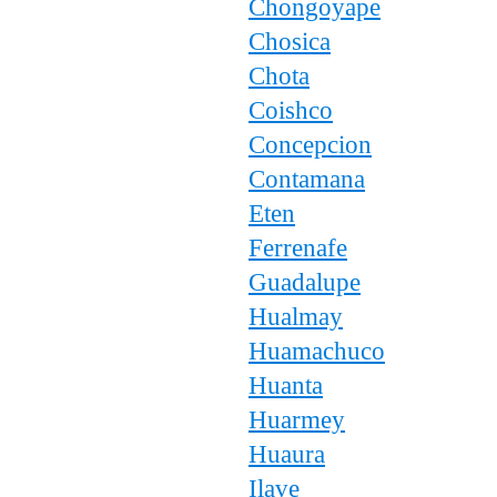
Chongoyape
Chosica
Chota
Coishco
Concepcion
Contamana
Eten
Ferrenafe
Guadalupe
Hualmay
Huamachuco
Huanta
Huarmey
Huaura
Ilave