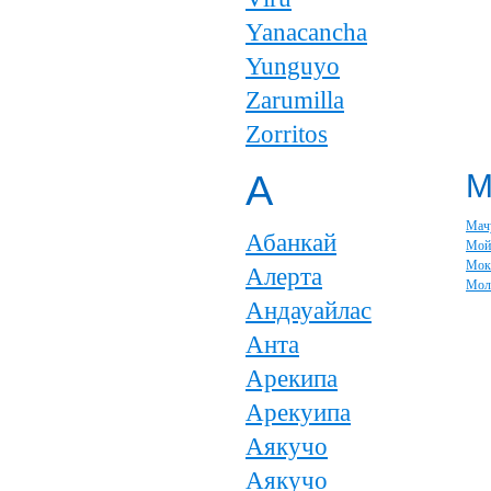
Yanacancha
Yunguyo
Zarumilla
Zorritos
А
Мач
Абанкай
Мой
Мок
Алерта
Мол
Андауайлас
Анта
Арекипа
Арекуипа
Аякучо
Аякучо