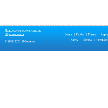
Пользовательское соглашение
Обратная связь
Флаги
|
Гербы
|
Гимны
|
Аэро
Карты
|
Погода
|
Фотогалл
© 2009-2026 200stran.ru