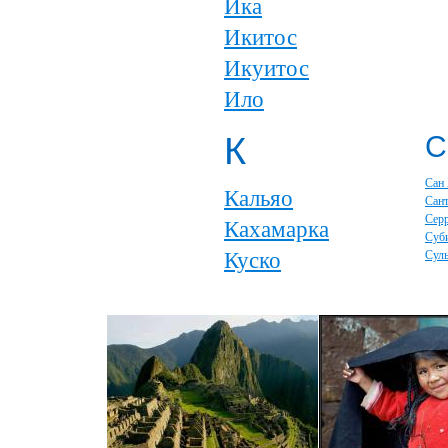
Ика
Икитос
Икуитос
Ило
К
С
Сан
Кальяо
Сан
Серр
Кахамарка
Суб
Куско
Сул