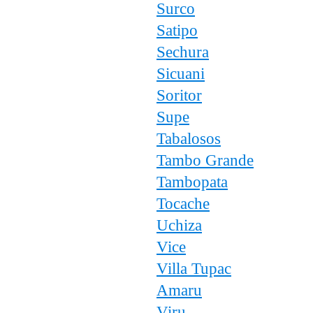
Surco
Satipo
Sechura
Sicuani
Soritor
Supe
Tabalosos
Tambo Grande
Tambopata
Tocache
Uchiza
Vice
Villa Tupac
Amaru
Viru