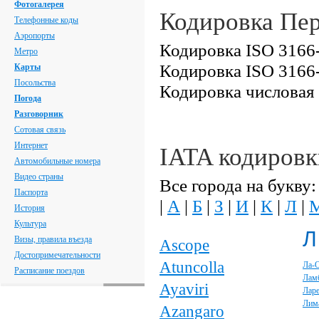
Фотогалерея
Кодировка Пе
Телефонные коды
Аэропорты
Кодировка ISO 3166-
Метро
Кодировка ISO 3166-
Карты
Посольства
Кодировка числовая
Погода
Разговорник
Сотовая связь
Интернет
IATA кодировк
Автомобильные номера
Видео страны
Все города на букву:
Паспорта
|
А
|
Б
|
З
|
И
|
К
|
Л
|
История
Культура
Л
Визы, правила въезда
Ascope
Достопримечательности
Atuncolla
Ла-
Расписание поездов
Лам
Ayaviri
Лар
Лим
Azangaro