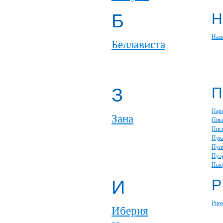
Б
Н
Нас
Беллависта
З
П
Пар
Зана
Пик
Пис
Пук
Пун
Пуэ
Пью
И
Р
Рио
Иберия