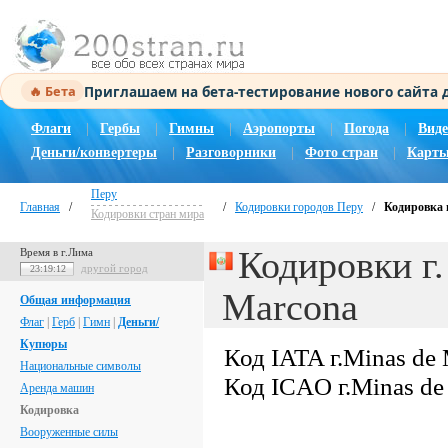
Приглашаем на бета-тестирование нового сайта
🔥 Бета
Флаги
|
Гербы
|
Гимны
|
Аэропорты
|
Погода
|
Виде
Деньги/конвертеры
|
Разговорники
|
Фото стран
|
Карты
Перу
Главная
/
/
Кодировки городов Перу
/
Кодировка г
Кодировки стран мира
Кодировки г.
Время в г.Лима
другой город
23:19:12
Marcona
Общая информация
Флаг
|
Герб
|
Гимн
|
Деньги/
Купюры
Код IATA г.Minas de
Национальные символы
Код ICAO г.Minas de
Аренда машин
Кодировка
Вооруженные силы