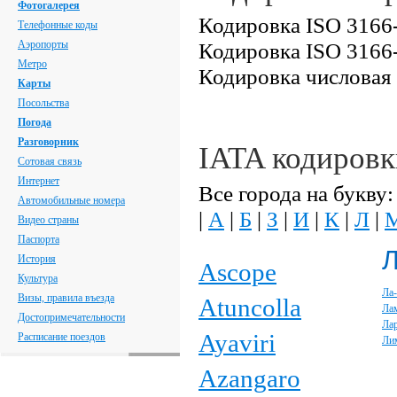
Фотогалерея
Кодировка ISO 3166-
Телефонные коды
Аэропорты
Кодировка ISO 3166-
Метро
Кодировка числовая
Карты
Посольства
Погода
Разговорник
IATA кодировк
Сотовая связь
Интернет
Все города на букву:
Автомобильные номера
|
А
|
Б
|
З
|
И
|
К
|
Л
|
Видео страны
Паспорта
История
Ascope
Культура
Ла
Визы, правила въезда
Atuncolla
Ла
Достопримечательности
Ла
Ayaviri
Расписание поездов
Ли
Azangaro