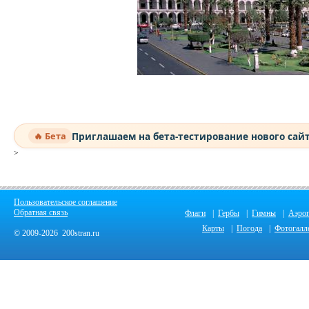
Приглашаем на бета-тестирование нового сай
🔥 Бета
>
Пользовательское соглашение
Обратная связь
Флаги
|
Гербы
|
Гимны
|
Аэро
Карты
|
Погода
|
Фотогалл
© 2009-2026 200stran.ru