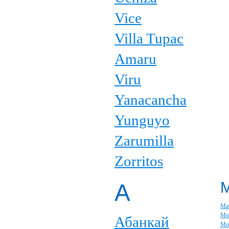
Vice
Villa Tupac
Amaru
Viru
Yanacancha
Yunguyo
Zarumilla
Zorritos
А
Ма
Мо
Абанкай
Мо