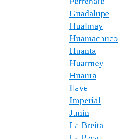
Ferrenafe
Guadalupe
Hualmay
Huamachuco
Huanta
Huarmey
Huaura
Ilave
Imperial
Junin
La Breita
La Peca