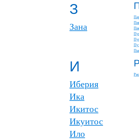
З
Па
Пи
Зана
Пи
Пу
Пу
Пу
Пь
И
Ри
Иберия
Ика
Икитос
Икуитос
Ило