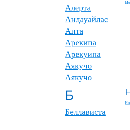
Мо
Алерта
Андауайлас
Анта
Арекипа
Арекуипа
Аякучо
Аякучо
Б
На
Беллависта