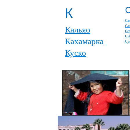
К
Са
Са
Кальяо
Се
Су
Кахамарка
Су
Куско