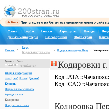
Приглашаем на бета-тестирование нового сайта
🔥 Бета
Флаги
|
Гербы
|
Гимны
|
Аэропорты
|
Погода
|
Виде
Деньги/конвертеры
|
Разговорники
|
Фото стран
|
Карты
Перу
Главная
/
/
Кодировки городов Перу
/
Кодировка 
Кодировки стран мира
Кодировки г.
Время в г.Лима
другой город
20:03:28
Общая информация
Код IATA г.Чачапояс
Флаг
|
Герб
|
Гимн
|
Деньги/
Код ICAO г.Чачапоя
Купюры
Национальные символы
Аренда машин
Кодировка
Кодировка Пе
Вооруженные силы