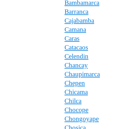
Bambamarca
Barranca
Cajabamba
Camana
Caras
Catacaos
Celendin
Chancay
Chaupimarca
Chepen
Chicama
Chilca
Chocope
Chongoyape
Chosica