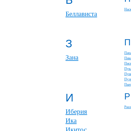
Б
Нас
Беллависта
З
П
Пар
Зана
Пик
Пис
Пук
Пун
Пуэ
Пью
И
Р
Рио
Иберия
Ика
Икитос