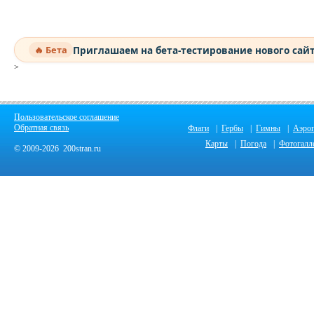
Приглашаем на бета-тестирование нового сай
🔥 Бета
>
Пользовательское соглашение
Обратная связь
Флаги
|
Гербы
|
Гимны
|
Аэро
Карты
|
Погода
|
Фотогалл
© 2009-2026 200stran.ru