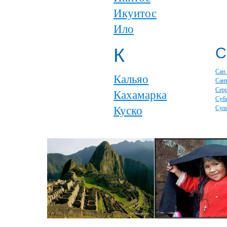
Икуитос
Ило
К
С
Сан
Кальяо
Сан
Серр
Кахамарка
Суб
Куско
Сул