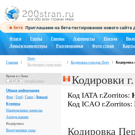
Приглашаем на бета-тестирование нового сайта
🔥 Бета
Флаги
|
Гербы
|
Гимны
|
Аэропорты
|
Погода
|
Виде
Деньги/конвертеры
|
Разговорники
|
Фото стран
|
Карты
Перу
Главная
/
/
Кодировки городов Перу
/
Кодировка г
Кодировки стран мира
Кодировки г.
Время в г.Лима
другой город
16:47:30
Общая информация
Код IATA г.Zorritos:
Флаг
|
Герб
|
Гимн
|
Деньги/
Код ICAO г.Zorritos:
Купюры
Национальные символы
Аренда машин
Кодировка
Кодировка Пе
Вооруженные силы