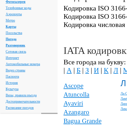
Фотогалерея
Кодировка ISO 3166-
Телефонные коды
Аэропорты
Кодировка ISO 3166-
Метро
Кодировка числовая
Карты
Посольства
Погода
Разговорник
IATA кодировк
Сотовая связь
Интернет
Все города на букву:
Автомобильные номера
|
А
|
Б
|
З
|
И
|
К
|
Л
|
Видео страны
Паспорта
Л
История
Ascope
Культура
Atuncolla
Ла-
Визы, правила въезда
Лам
Достопримечательности
Ayaviri
Лар
Расписание поездов
Лим
Azangaro
Bagua Grande