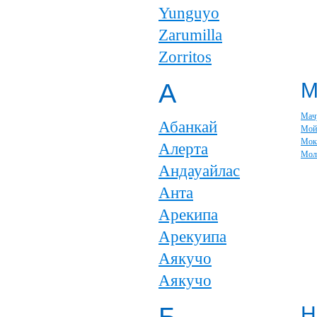
Yunguyo
Zarumilla
Zorritos
А
Мач
Абанкай
Мой
Мок
Алерта
Мол
Андауайлас
Анта
Арекипа
Арекуипа
Аякучо
Аякучо
Н