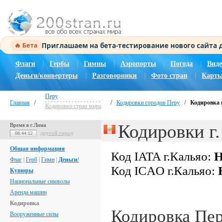
Приглашаем на бета-тестирование нового сайта
🔥 Бета
Флаги
|
Гербы
|
Гимны
|
Аэропорты
|
Погода
|
Виде
Деньги/конвертеры
|
Разговорники
|
Фото стран
|
Карты
Перу
Главная
/
/
Кодировки городов Перу
/
Кодировка 
Кодировки стран мира
Кодировки г.
Время в г.Лима
другой город
08:44:12
Общая информация
Код IATA г.Кальяо:
Н
Флаг
|
Герб
|
Гимн
|
Деньги/
Код ICAO г.Кальяо:
Купюры
Национальные символы
Аренда машин
Кодировка
Кодировка Пе
Вооруженные силы