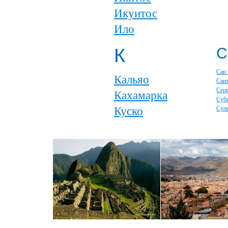
Икуитос
Ило
К
С
Сан
Кальяо
Сан
Серр
Кахамарка
Суб
Куско
Сул