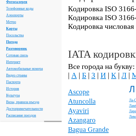
Фотогалерея
Кодировка ISO 3166-
Телефонные коды
Аэропорты
Кодировка ISO 3166-
Метро
Кодировка числовая
Карты
Посольства
Погода
Разговорник
IATA кодировк
Сотовая связь
Интернет
Все города на букву:
Автомобильные номера
|
А
|
Б
|
З
|
И
|
К
|
Л
|
Видео страны
Паспорта
Л
История
Ascope
Культура
Atuncolla
Ла-
Визы, правила въезда
Лам
Достопримечательности
Ayaviri
Лар
Расписание поездов
Лим
Azangaro
Bagua Grande