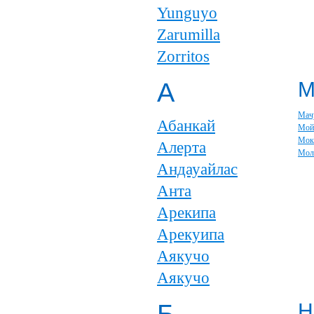
Yunguyo
Zarumilla
Zorritos
А
Мач
Абанкай
Мой
Мок
Алерта
Мол
Андауайлас
Анта
Арекипа
Арекуипа
Аякучо
Аякучо
Н