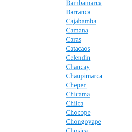
Bambamarca
Barranca
Cajabamba
Camana
Caras
Catacaos
Celendin
Chancay
Chaupimarca
Chepen
Chicama
Chilca
Chocope
Chongoyape
Chosica