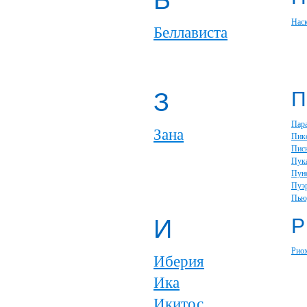
Б
Нас
Беллависта
З
П
Пар
Зана
Пик
Пис
Пук
Пун
Пуэ
Пью
И
Р
Рио
Иберия
Ика
Икитос