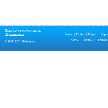
Пользовательское соглашение
Обратная связь
Флаги
|
Гербы
|
Гимны
|
Аэро
Карты
|
Погода
|
Фотогалл
© 2009-2026 200stran.ru