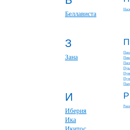
Б
Нас
Беллависта
З
П
Пар
Зана
Пик
Пис
Пук
Пун
Пуэ
Пью
И
Р
Рио
Иберия
Ика
Икитос