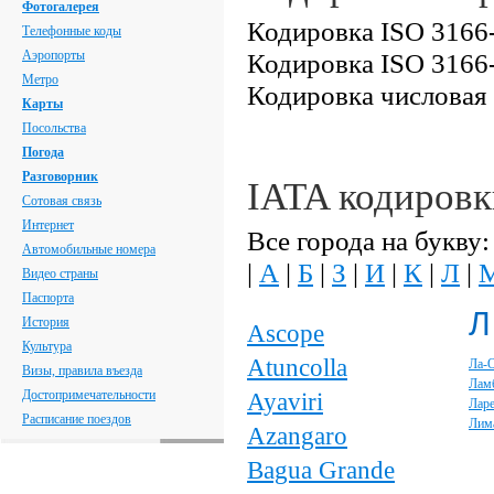
Фотогалерея
Кодировка ISO 3166-
Телефонные коды
Аэропорты
Кодировка ISO 3166-
Метро
Кодировка числовая
Карты
Посольства
Погода
Разговорник
IATA кодировк
Сотовая связь
Интернет
Все города на букву:
Автомобильные номера
|
А
|
Б
|
З
|
И
|
К
|
Л
|
Видео страны
Паспорта
Л
История
Ascope
Культура
Atuncolla
Ла-
Визы, правила въезда
Лам
Достопримечательности
Ayaviri
Лар
Расписание поездов
Лим
Azangaro
Bagua Grande