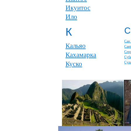
Икуитос
Ило
К
С
Сан
Кальяо
Сан
Серр
Кахамарка
Суб
Куско
Сул