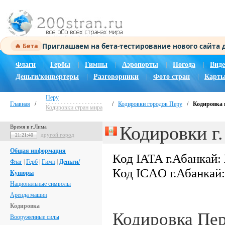
Приглашаем на бета-тестирование нового сайта
🔥 Бета
Флаги
|
Гербы
|
Гимны
|
Аэропорты
|
Погода
|
Виде
Деньги/конвертеры
|
Разговорники
|
Фото стран
|
Карты
Перу
Главная
/
/
Кодировки городов Перу
/
Кодировка 
Кодировки стран мира
Кодировки г
Время в г.Лима
другой город
21:21:40
Общая информация
Код IATA г.Абанкай:
Флаг
|
Герб
|
Гимн
|
Деньги/
Код ICAO г.Абанкай
Купюры
Национальные символы
Аренда машин
Кодировка
Кодировка Пе
Вооруженные силы