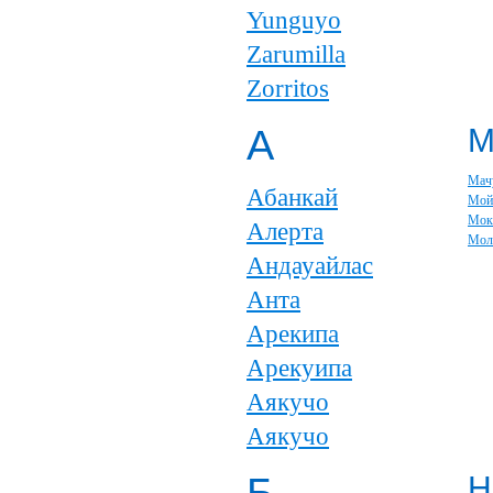
Yunguyo
Zarumilla
Zorritos
А
Мач
Абанкай
Мой
Мок
Алерта
Мол
Андауайлас
Анта
Арекипа
Арекуипа
Аякучо
Аякучо
Н