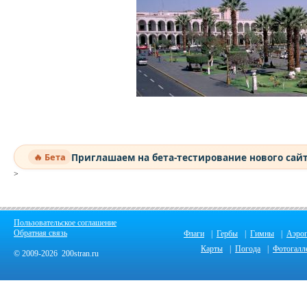
Приглашаем на бета-тестирование нового сай
🔥 Бета
>
Пользовательское соглашение
Обратная связь
Флаги
|
Гербы
|
Гимны
|
Аэро
Карты
|
Погода
|
Фотогалл
© 2009-2026 200stran.ru