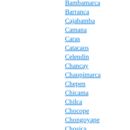
Bambamarca
Barranca
Cajabamba
Camana
Caras
Catacaos
Celendin
Chancay
Chaupimarca
Chepen
Chicama
Chilca
Chocope
Chongoyape
Chosica