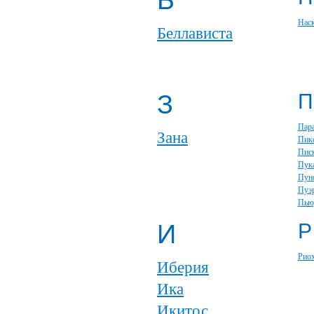
Б
Нас
Беллависта
З
П
Пар
Зана
Пик
Пис
Пук
Пун
Пуэ
Пью
И
Р
Рио
Иберия
Ика
Икитос