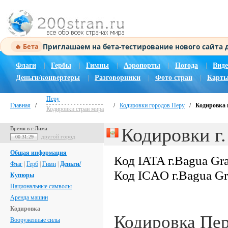
Приглашаем на бета-тестирование нового сайта
🔥 Бета
Флаги
|
Гербы
|
Гимны
|
Аэропорты
|
Погода
|
Виде
Деньги/конвертеры
|
Разговорники
|
Фото стран
|
Карты
Перу
Главная
/
/
Кодировки городов Перу
/
Кодировка 
Кодировки стран мира
Кодировки г.
Время в г.Лима
другой город
00:31:30
Общая информация
Код IATA г.Bagua Gr
Флаг
|
Герб
|
Гимн
|
Деньги/
Код ICAO г.Bagua G
Купюры
Национальные символы
Аренда машин
Кодировка
Кодировка Пе
Вооруженные силы