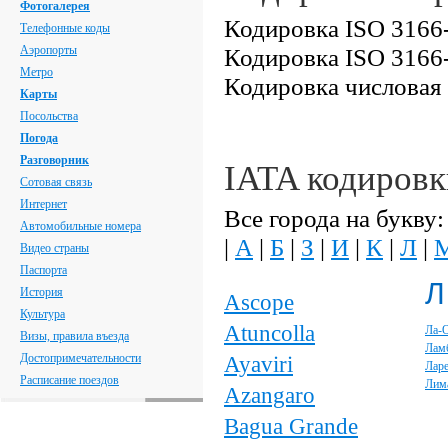
Фотогалерея
Кодировка ISO 3166-
Телефонные коды
Аэропорты
Кодировка ISO 3166-
Метро
Кодировка числовая
Карты
Посольства
Погода
Разговорник
IATA кодировк
Сотовая связь
Интернет
Все города на букву:
Автомобильные номера
|
А
|
Б
|
З
|
И
|
К
|
Л
|
Видео страны
Паспорта
Л
История
Ascope
Культура
Atuncolla
Ла-
Визы, правила въезда
Лам
Достопримечательности
Ayaviri
Лар
Расписание поездов
Лим
Azangaro
Bagua Grande