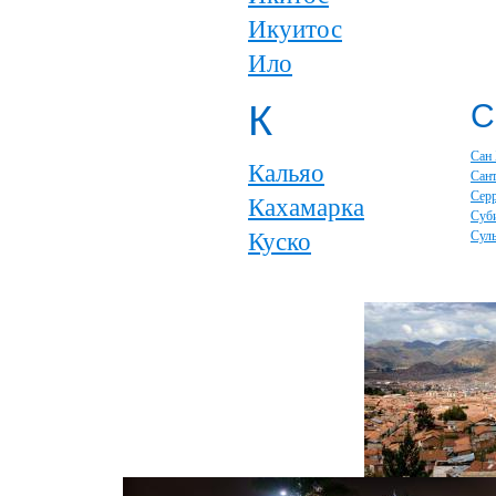
Икуитос
Ило
К
С
Сан
Кальяо
Сан
Серр
Кахамарка
Суб
Куско
Сул