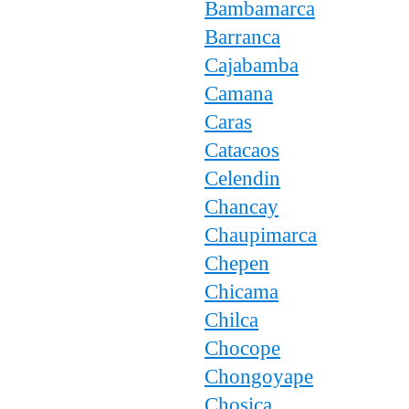
Bambamarca
Barranca
Cajabamba
Camana
Caras
Catacaos
Celendin
Chancay
Chaupimarca
Chepen
Chicama
Chilca
Chocope
Chongoyape
Chosica