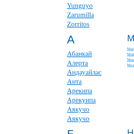
Yunguyo
Zarumilla
Zorritos
А
Мач
Абанкай
Мой
Мок
Алерта
Мол
Андауайлас
Анта
Арекипа
Арекуипа
Аякучо
Аякучо
Н