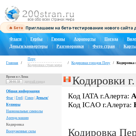
Приглашаем на бета-тестирование нового сайта
🔥 Бета
Флаги
|
Гербы
|
Гимны
|
Аэропорты
|
Погода
|
Виде
Деньги/конвертеры
|
Разговорники
|
Фото стран
|
Карты
Перу
Главная
/
/
Кодировки городов Перу
/
Кодировка 
Кодировки стран мира
Кодировки г.
Время в г.Лима
другой город
20:01:34
Общая информация
Код IATA г.Алерта:
Флаг
|
Герб
|
Гимн
|
Деньги/
Код ICAO г.Алерта:
Купюры
Национальные символы
Аренда машин
Кодировка
Кодировка Пе
Вооруженные силы