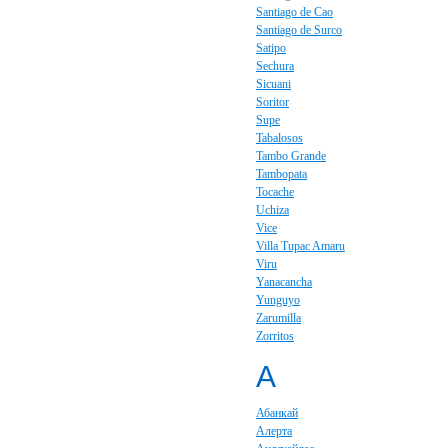
Santiago de Cao
Santiago de Surco
Satipo
Sechura
Sicuani
Soritor
Supe
Tabalosos
Tambo Grande
Tambopata
Tocache
Uchiza
Vice
Villa Tupac Amaru
Viru
Yanacancha
Yunguyo
Zarumilla
Zorritos
А
Абанкай
Алерта