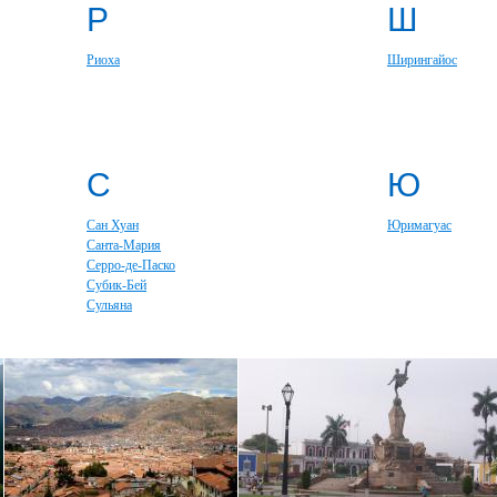
Р
Ш
Риоха
Ширингайос
С
Ю
Сан Хуан
Юримагуас
Санта-Мария
Серро-де-Паско
Субик-Бей
Сульяна