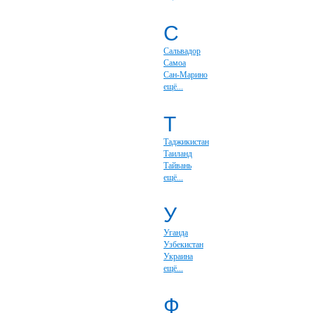
С
Сальвадор
Самоа
Сан-Марино
ещё...
Т
Таджикистан
Таиланд
Тайвань
ещё...
У
Уганда
Узбекистан
Украина
ещё...
Ф