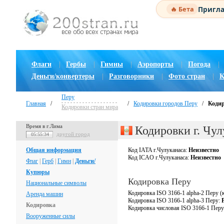
Пригла
🔥 Бета
Флаги
|
Гербы
|
Гимны
|
Аэропорты
|
Погода
|
Деньги/конвертеры
|
Разговорники
|
Фото стран
|
К
Перу
Главная
/
/
Кодировки городов Перу
/
Кодир
Кодировки стран мира
Время в г.Лима
Кодировки г. Чу
другой город
05:55:35
Общая информация
Код IATA г.Чулуканаса:
Неизвестно
Код ICAO г.Чулуканаса:
Неизвестно
Флаг
|
Герб
|
Гимн
|
Деньги/
Купюры
Кодировка Перу
Национальные символы
Кодировка ISO 3166-1 alpha-2 Перу (
Аренда машин
Кодировка ISO 3166-1 alpha-3 Перу:
Кодировка
Кодировка числовая ISO 3166-1 Пер
Вооруженные силы