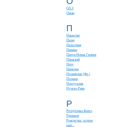
О
ОАЭ
Оман
П
Пакистан
Палау
Палестина
Панама
Папуа-Новая Гвинея
Парагвай
Перу
Питкэрн
Полинезия (Фр.)
Польша
Португалия
Пуэрто-Рико
Р
Республика Конго
Реюньон
Рождества, остров
ещё...