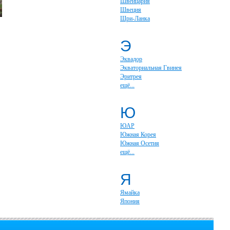
Швейцария
Швеция
Шри-Ланка
Э
Эквадор
Экваториальная Гвинея
Эритрея
ещё...
Ю
ЮАР
Южная Корея
Южная Осетия
ещё...
Я
Ямайка
Япония