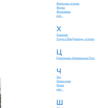
Фарерские острова
Фиджи
Филиппины
ещё...
Х
Хорватия
Хэрда и МакДональда, острова
Ц
Центрально-Африканская Респ.
Ч
Чад
Черногория
Чехия
ещё...
Ш