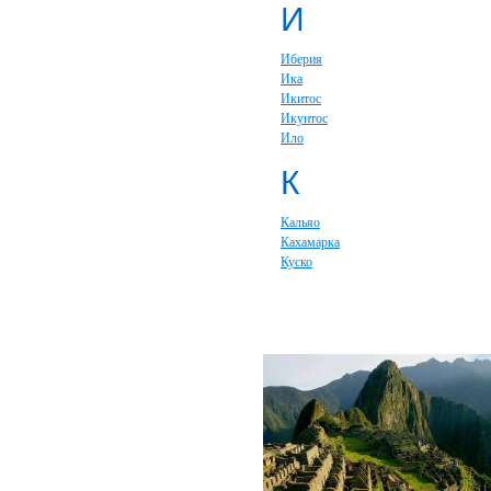
И
Иберия
Ика
Икитос
Икуитос
Ило
К
Кальяо
Кахамарка
Куско