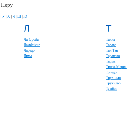
 Перу
|
У
|
Х
|
Ч
|
Ш
|
Ю
Л
Т
Ла-Оройа
Такна
Ламбайеке
Талара
Ларедо
Тан Тан
Лима
Тарапото
Тарма
Тинго-Мария
Толедо
Трухилло
Трухильо
Тумбес