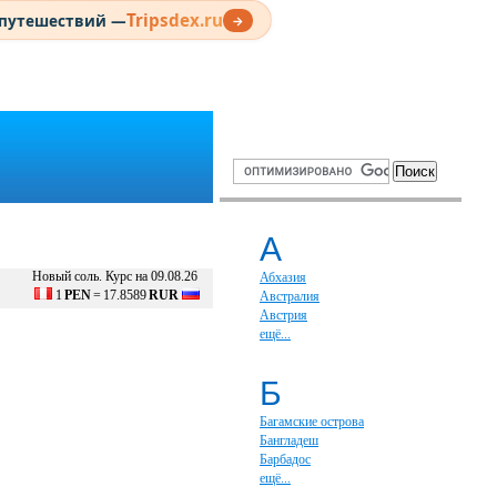
Tripsdex.ru
 путешествий —
→
А
Новый соль. Курс на 09.08.26
Абхазия
1
PEN
=
17.8589
RUR
Австралия
Австрия
ещё...
Б
Багамские острова
Бангладеш
Барбадос
ещё...