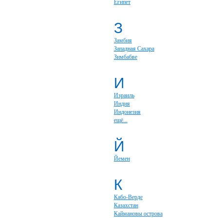
Египет
З
Замбия
Западная Сахара
Зимбабве
И
Израиль
Индия
Индонезия
ещё...
Й
Йемен
К
Кабо-Верде
Казахстан
Каймановы острова