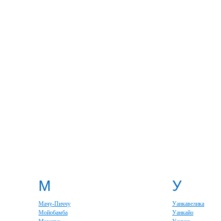
М
У
Мачу-Пиччу
Уанкавелика
Мойобамба
Уанкайо