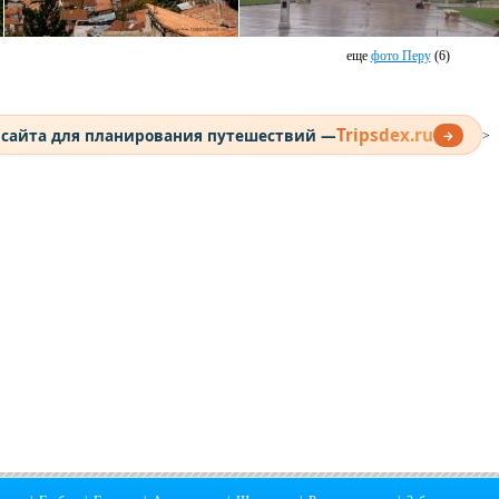
еще
фото Перу
(6)
Tripsdex.ru
 сайта для планирования путешествий —
→
>