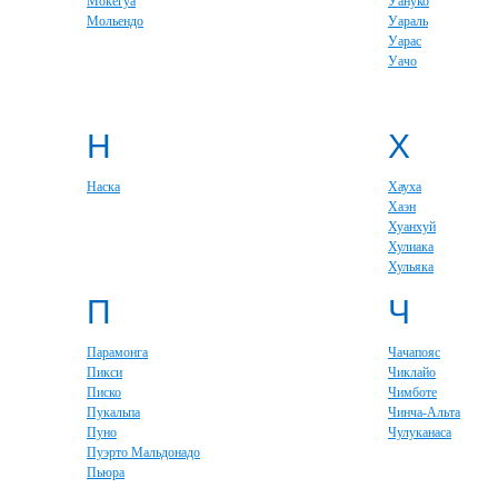
Мокегуа
Уануко
Мольендо
Уараль
Уарас
Уачо
Н
Х
Наска
Хауха
Хаэн
Хуанхуй
Хулиака
Хульяка
П
Ч
Парамонга
Чачапояс
Пикси
Чиклайо
Писко
Чимботе
Пукальпа
Чинча-Альта
Пуно
Чулуканаса
Пуэрто Мальдонадо
Пьюра