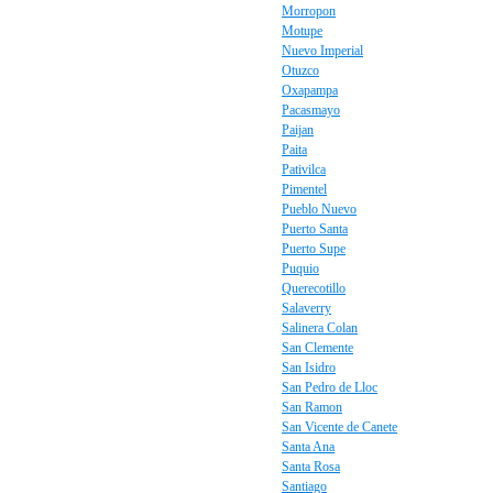
Morropon
Motupe
Nuevo Imperial
Otuzco
Oxapampa
Pacasmayo
Paijan
Paita
Pativilca
Pimentel
Pueblo Nuevo
Puerto Santa
Puerto Supe
Puquio
Querecotillo
Salaverry
Salinera Colan
San Clemente
San Isidro
San Pedro de Lloc
San Ramon
San Vicente de Canete
Santa Ana
Santa Rosa
Santiago