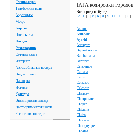
Фотогалерея
IATA кодировки городов
Телефонные коды
Все города на букву:
Аэропорты
|
А
|
Б
|
З
|
И
|
К
|
Л
|
М
|
Н
|
П
|
Р
|
С
|
Т
Метро
Карты
Ascope
Atuncolla
Посольства
Ayaviri
Погода
Azangaro
Разговорник
Bagua Grande
Сотовая связь
Bambamarca
Интернет
Barranca
Cajabamba
Автомобильные номера
Camana
Видео страны
Caras
Паспорта
Catacaos
История
Celendin
Chancay
Культура
Chaupimarca
Визы, правила въезда
Chepen
Достопримечательности
Chicama
Расписание поездов
Chilca
Chocope
Chongoyape
Chosica