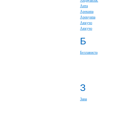
Андауайлас
Анта
Арекипа
Арекуипа
Аякучо
Аякучо
Б
Беллависта
З
Зана