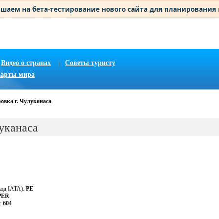
шаем на бета-тестирование нового сайта для планирования
Видео о странах
|
Советы туристу
арты мира
овка г. Чулуканаса
луканаса
код IATA):
PE
PER
у:
604