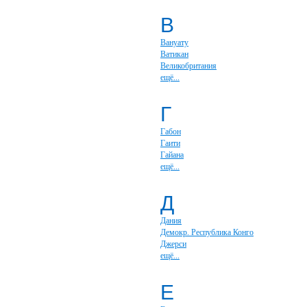
В
Вануату
Ватикан
Великобритания
ещё...
Г
Габон
Гаити
Гайана
ещё...
Д
Дания
Демокр. Республика Конго
Джерси
ещё...
Е