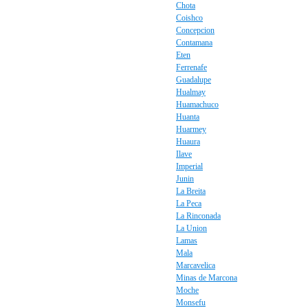
Chota
Coishco
Concepcion
Contamana
Eten
Ferrenafe
Guadalupe
Hualmay
Huamachuco
Huanta
Huarmey
Huaura
Ilave
Imperial
Junin
La Breita
La Peca
La Rinconada
La Union
Lamas
Mala
Marcavelica
Minas de Marcona
Moche
Monsefu