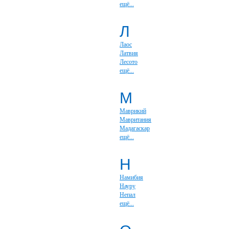
ещё...
Л
Лаос
Латвия
Лесото
ещё...
М
Маврикий
Мавритания
Мадагаскар
ещё...
Н
Намибия
Науру
Непал
ещё...