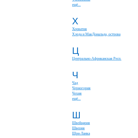
ещё...
Х
Хорватия
Хэрда и МакДональда, острова
Ц
Центрально-Африканская Респ.
Ч
Чад
Черногория
Чехия
ещё...
Ш
Швейцария
Швеция
Шри-Ланка