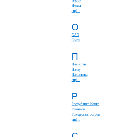
Науру
Непал
ещё...
О
ОАЭ
Оман
П
Пакистан
Палау
Палестина
ещё...
Р
Республика Конго
Реюньон
Рождества, остров
ещё...
С