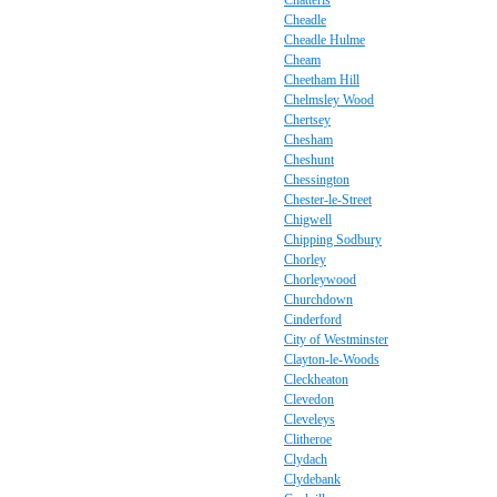
Chatteris
Cheadle
Cheadle Hulme
Cheam
Cheetham Hill
Chelmsley Wood
Chertsey
Chesham
Cheshunt
Chessington
Chester-le-Street
Chigwell
Chipping Sodbury
Chorley
Chorleywood
Churchdown
Cinderford
City of Westminster
Clayton-le-Woods
Cleckheaton
Clevedon
Cleveleys
Clitheroe
Clydach
Clydebank