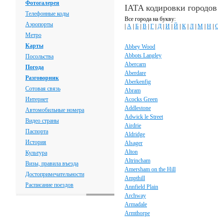
Фотогалерея
IATA кодировки городо
Телефонные коды
Все города на букву:
Аэропорты
|
А
|
Б
|
В
|
Г
|
Д
|
И
|
Й
|
К
|
Л
|
М
|
Н
|
Метро
Карты
Abbey Wood
Abbots Langley
Посольства
Abercarn
Погода
Aberdare
Разговорник
Aberkenfig
Сотовая связь
Abram
Интернет
Acocks Green
Addlestone
Автомобильные номера
Adwick le Street
Видео страны
Airdrie
Паспорта
Aldridge
История
Alsager
Alton
Культура
Altrincham
Визы, правила въезда
Amersham on the Hill
Достопримечательности
Ampthill
Расписание поездов
Annfield Plain
Archway
Armadale
Armthorpe