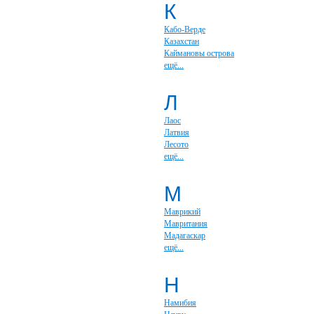
К
Кабо-Верде
Казахстан
Каймановы острова
ещё...
Л
Лаос
Латвия
Лесото
ещё...
М
Маврикий
Мавритания
Мадагаскар
ещё...
Н
Намибия