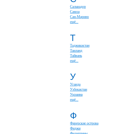
Сальвадор
Самоа
Сан-Марино
ещё...
Т
Таджикистан
Таиланд
Тайвань
ещё...
У
Уганда
Узбекистан
Украина
ещё...
Ф
Фарерские острова
Фиджи
Филиппины