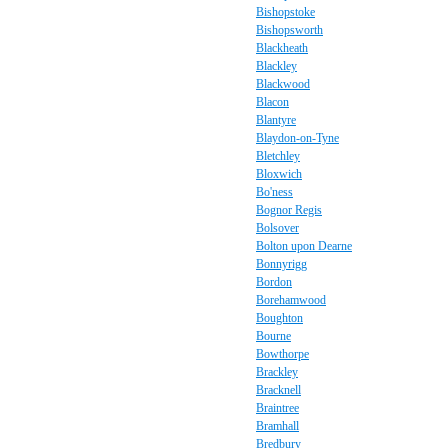
Bishopstoke
Bishopsworth
Blackheath
Blackley
Blackwood
Blacon
Blantyre
Blaydon-on-Tyne
Bletchley
Bloxwich
Bo'ness
Bognor Regis
Bolsover
Bolton upon Dearne
Bonnyrigg
Bordon
Borehamwood
Boughton
Bourne
Bowthorpe
Brackley
Bracknell
Braintree
Bramhall
Bredbury