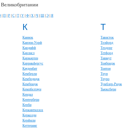
в Великобритании
О
|
П
|
Р
|
С
|
Т
|
У
|
Ф
|
Х
|
Ч
|
Ш
|
Э
|
Я
К
Т
Каннок
Тависток
Канэри-Уорф
Телфорд
Кардифф
Теодоре
Карлисл
Тетфорд
Кармартен
Тинмут
Каррикфергус
Тонбридж
Кауденбит
Тонтон
Кемберли
Трун
Кембрдидж
Труро
Кембридж
Тумблер-Ридж
Кемпбелтаун
Тьюксбери
Кендал
Кентербери
Керби
Керкинтиллох
Керколди
Керфили
Кеттеринг