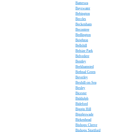
Battersea
Bayswater
Bebington
Beccles
Beckenham
Becontree
Bedlington
Beighton
Bellshill
Belsize Park
Belvedere
Bentley
Berkhamsted
Bethnal Green
Beverley
Bexhill-on-Sea
Bexley
Bicester
Biddulph
Bideford
Biggin Hill
Biggleswade
Birkenhead
Bishops Cleeve
Bishops Stortford