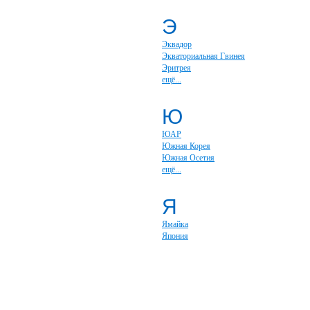
Э
Эквадор
Экваториальная Гвинея
Эритрея
ещё...
Ю
ЮАР
Южная Корея
Южная Осетия
ещё...
Я
Ямайка
Япония