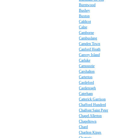
Burntwood
Bushey
Buxton
Caldicot
Calne
Camborne
Cambuslang
Camden Town
Canford Heath
Canvey Island
Carluke
Carnoustie
Carshalton
Carterton
Castleford
Castlereagh
Caterham
Catterick Garrison
Chafford Hundred
Chalfont Saint Peter
Chapel Allerton
Chapeltown
Chard
Charlton Kings