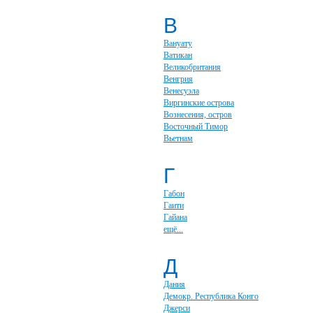
В
Вануату
Ватикан
Великобритания
Венгрия
Венесуэла
Виргинские острова
Вознесения, остров
Восточный Тимор
Вьетнам
Г
Габон
Гаити
Гайана
ещё...
Д
Дания
Демокр. Республика Конго
Джерси