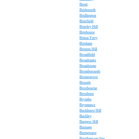
Brent
Bridgnorth
Bridlington
Brierfield
Brierley Hill
Brighouse
Briton Ferry
Brixham
Brixton Hill
Broadfield
Broadstairs
Broadstone
Bromborough
Bromsgrove
Brough
Broxbourne
Broxburn
Brymbo
Brynmawr
Buckhurst Hill
Buckley
Burgess Hill
Burnage
Burngreave
Burnham-on-Sea