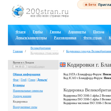
Пригла
🔥 Бета
Флаги
|
Гербы
|
Гимны
|
Аэропорты
|
Погода
|
Деньги/конвертеры
|
Разговорники
|
Фото стран
|
К
Великобритания
Главная
/
/
Кодировки городов Великобритани
Кодировки стран мира
Время в г.Лондон
Кодировки г. Бл
другой город
04:10:14
Общая информация
Код IATA г.Бландфорд-Форум:
Неизв
Код ICAO г.Бландфорд-Форум:
Неиз
Флаг
|
Герб
|
Гимн
|
Деньги/
Купюры
Кодировка Великобрита
Национальные символы
Кодировка ISO 3166-1 alpha-2 Велико
Аренда машин
Кодировка ISO 3166-1 alpha-3 Велик
Кодировка
Кодировка числовая ISO 3166-1 Вели
Вооруженные силы