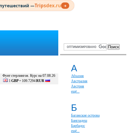
Tripsdex.ru
 путешествий —
→
А
Фунт стерлингов. Курс на 07.08.26
Абхазия
1
GBP
=
109.7294
RUR
Австралия
Австрия
ещё...
Б
Багамские острова
Бангладеш
Барбадос
ещё...