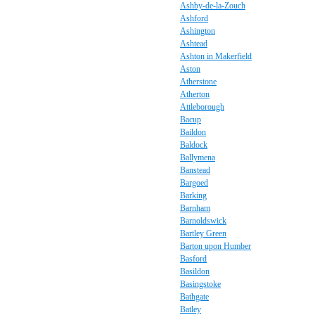
Ashby-de-la-Zouch
Ashford
Ashington
Ashtead
Ashton in Makerfield
Aston
Atherstone
Atherton
Attleborough
Bacup
Baildon
Baldock
Ballymena
Banstead
Bargoed
Barking
Barnham
Barnoldswick
Bartley Green
Barton upon Humber
Basford
Basildon
Basingstoke
Bathgate
Batley