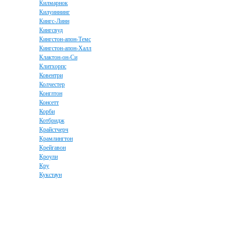
Килмарнок
Килуиннинг
Кингс-Линн
Кингсвуд
Кингстон-апон-Темс
Кингстон-апон-Халл
Клактон-он-Си
Клитхорпс
Ковентри
Колчестер
Конглтон
Консетт
Корби
Котбридж
Крайстчерч
Крамлингтон
Крейгавон
Кроули
Кру
Кукстаун