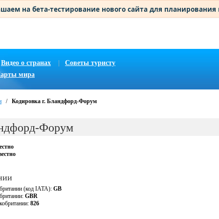
шаем на бета-тестирование нового сайта для планирования
Видео о странах
|
Советы туристу
арты мира
и
/
Кодировка г. Бландфорд-Форум
андфорд-Форум
естно
вестно
нии
британии (код IATA):
GB
обритании:
GBR
кобритании:
826