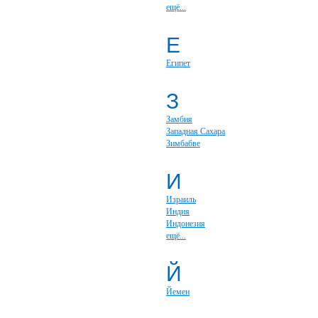
ещё...
Е
Египет
З
Замбия
Западная Сахара
Зимбабве
И
Израиль
Индия
Индонезия
ещё...
Й
Йемен