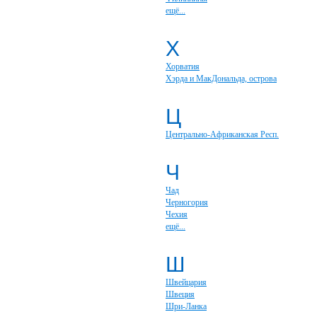
ещё...
Х
Хорватия
Хэрда и МакДональда, острова
Ц
Центрально-Африканская Респ.
Ч
Чад
Черногория
Чехия
ещё...
Ш
Швейцария
Швеция
Шри-Ланка