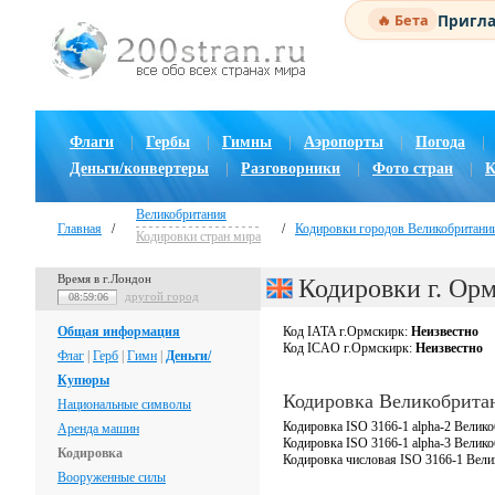
Пригла
🔥 Бета
Флаги
|
Гербы
|
Гимны
|
Аэропорты
|
Погода
|
Деньги/конвертеры
|
Разговорники
|
Фото стран
|
К
Великобритания
Главная
/
/
Кодировки городов Великобритани
Кодировки стран мира
Время в г.Лондон
Кодировки г. Ор
другой город
08:59:07
Общая информация
Код IATA г.Ормскирк:
Неизвестно
Код ICAO г.Ормскирк:
Неизвестно
Флаг
|
Герб
|
Гимн
|
Деньги/
Купюры
Кодировка Великобрита
Национальные символы
Кодировка ISO 3166-1 alpha-2 Велико
Аренда машин
Кодировка ISO 3166-1 alpha-3 Велик
Кодировка
Кодировка числовая ISO 3166-1 Вели
Вооруженные силы