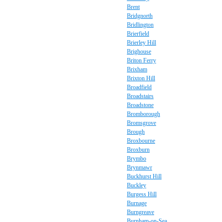
Brent
Bridgnorth
Bridlington
Brierfield
Brierley Hill
Brighouse
Briton Ferry
Brixham
Brixton Hill
Broadfield
Broadstairs
Broadstone
Bromborough
Bromsgrove
Brough
Broxbourne
Broxburn
Brymbo
Brynmawr
Buckhurst Hill
Buckley
Burgess Hill
Burnage
Burngreave
Burnham-on-Sea