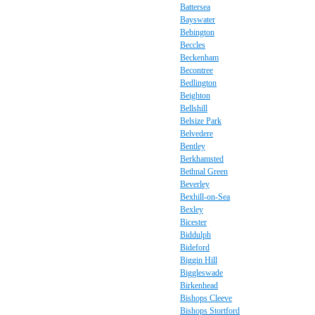
Battersea
Bayswater
Bebington
Beccles
Beckenham
Becontree
Bedlington
Beighton
Bellshill
Belsize Park
Belvedere
Bentley
Berkhamsted
Bethnal Green
Beverley
Bexhill-on-Sea
Bexley
Bicester
Biddulph
Bideford
Biggin Hill
Biggleswade
Birkenhead
Bishops Cleeve
Bishops Stortford