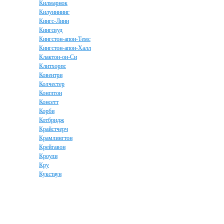
Килмарнок
Килуиннинг
Кингс-Линн
Кингсвуд
Кингстон-апон-Темс
Кингстон-апон-Халл
Клактон-он-Си
Клитхорпс
Ковентри
Колчестер
Конглтон
Консетт
Корби
Котбридж
Крайстчерч
Крамлингтон
Крейгавон
Кроули
Кру
Кукстаун