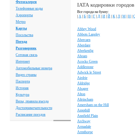
Фотогалерея
IATA кодировки городо
Телефонные коды
Все города на букву:
Аэропорты
|
А
|
Б
|
В
|
Г
|
Д
|
И
|
Й
|
К
|
Л
|
М
|
Н
|
Метро
Карты
Abbey Wood
Abbots Langley
Посольства
Abercarn
Погода
Aberdare
Разговорник
Aberkenfig
Сотовая связь
Abram
Интернет
Acocks Green
Addlestone
Автомобильные номера
Adwick le Street
Видео страны
Airdrie
Паспорта
Aldridge
История
Alsager
Alton
Культура
Altrincham
Визы, правила въезда
Amersham on the Hill
Достопримечательности
Ampthill
Расписание поездов
Annfield Plain
Archway
Armadale
Armthorpe