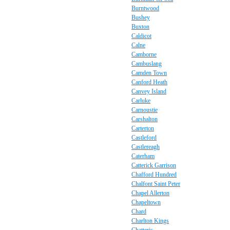
Burntwood
Bushey
Buxton
Caldicot
Calne
Camborne
Cambuslang
Camden Town
Canford Heath
Canvey Island
Carluke
Carnoustie
Carshalton
Carterton
Castleford
Castlereagh
Caterham
Catterick Garrison
Chafford Hundred
Chalfont Saint Peter
Chapel Allerton
Chapeltown
Chard
Charlton Kings