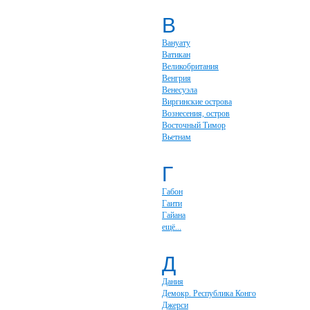
В
Вануату
Ватикан
Великобритания
Венгрия
Венесуэла
Виргинские острова
Вознесения, остров
Восточный Тимор
Вьетнам
Г
Габон
Гаити
Гайана
ещё...
Д
Дания
Демокр. Республика Конго
Джерси