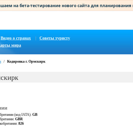
шаем на бета-тестирование нового сайта для планирования
Видео о странах
|
Советы туристу
арты мира
и
/
Кодировка г. Ормскирк
мскирк
нии
британии (код IATA):
GB
обритании:
GBR
кобритании:
826