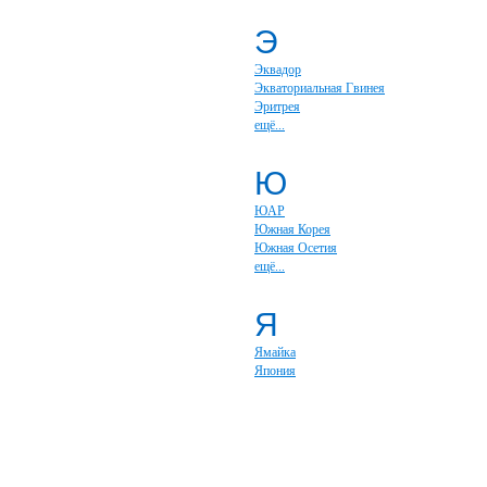
Э
Эквадор
Экваториальная Гвинея
Эритрея
ещё...
Ю
ЮАР
Южная Корея
Южная Осетия
ещё...
Я
Ямайка
Япония