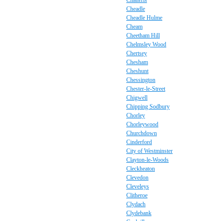
Chatteris
Cheadle
Cheadle Hulme
Cheam
Cheetham Hill
Chelmsley Wood
Chertsey
Chesham
Cheshunt
Chessington
Chester-le-Street
Chigwell
Chipping Sodbury
Chorley
Chorleywood
Churchdown
Cinderford
City of Westminster
Clayton-le-Woods
Cleckheaton
Clevedon
Cleveleys
Clitheroe
Clydach
Clydebank