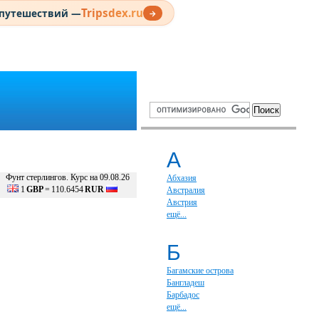
Tripsdex.ru
 путешествий —
→
А
Фунт стерлингов. Курс на 09.08.26
Абхазия
1
GBP
=
110.6454
RUR
Австралия
Австрия
ещё...
Б
Багамские острова
Бангладеш
Барбадос
ещё...