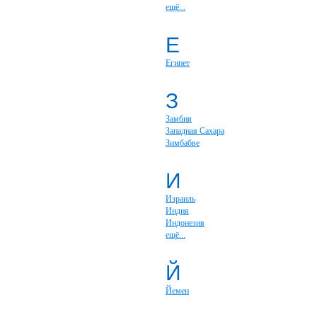
ещё...
Е
Египет
З
Замбия
Западная Сахара
Зимбабве
И
Израиль
Индия
Индонезия
ещё...
Й
Йемен