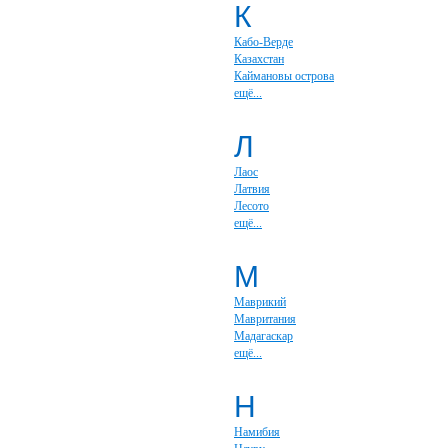
К
Кабо-Верде
Казахстан
Каймановы острова
ещё...
Л
Лаос
Латвия
Лесото
ещё...
М
Маврикий
Мавритания
Мадагаскар
ещё...
Н
Намибия