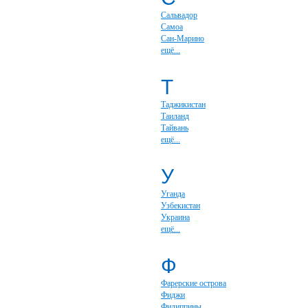
Сальвадор
Самоа
Сан-Марино
ещё...
Т
Таджикистан
Таиланд
Тайвань
ещё...
У
Уганда
Узбекистан
Украина
ещё...
Ф
Фарерские острова
Фиджи
Филиппины