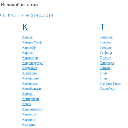
в Великобритании
О
|
П
|
Р
|
С
|
Т
|
У
|
Ф
|
Х
|
Ч
|
Ш
|
Э
|
Я
К
Т
Каннок
Тависток
Канэри-Уорф
Телфорд
Кардифф
Теодоре
Карлисл
Тетфорд
Кармартен
Тинмут
Каррикфергус
Тонбридж
Кауденбит
Тонтон
Кемберли
Трун
Кембрдидж
Труро
Кембридж
Тумблер-Ридж
Кемпбелтаун
Тьюксбери
Кендал
Кентербери
Керби
Керкинтиллох
Керколди
Керфили
Кеттеринг