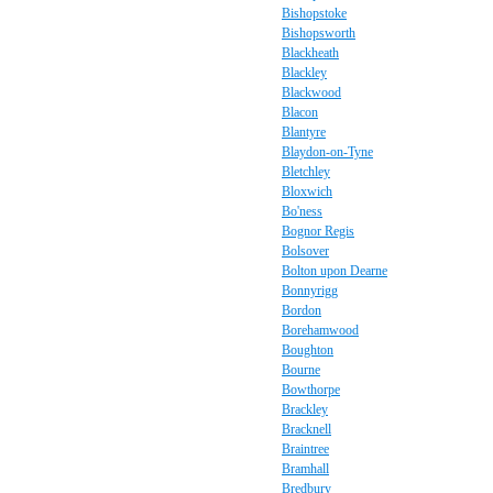
Bishopstoke
Bishopsworth
Blackheath
Blackley
Blackwood
Blacon
Blantyre
Blaydon-on-Tyne
Bletchley
Bloxwich
Bo'ness
Bognor Regis
Bolsover
Bolton upon Dearne
Bonnyrigg
Bordon
Borehamwood
Boughton
Bourne
Bowthorpe
Brackley
Bracknell
Braintree
Bramhall
Bredbury