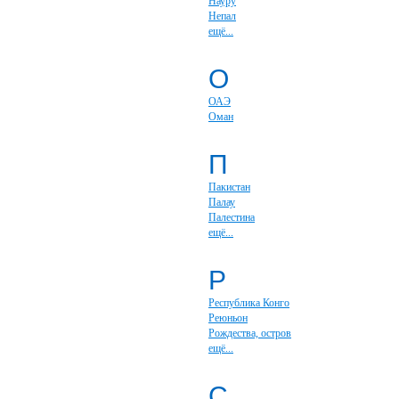
Науру
Непал
ещё...
О
ОАЭ
Оман
П
Пакистан
Палау
Палестина
ещё...
Р
Республика Конго
Реюньон
Рождества, остров
ещё...
С