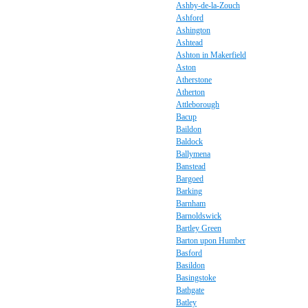
Ashby-de-la-Zouch
Ashford
Ashington
Ashtead
Ashton in Makerfield
Aston
Atherstone
Atherton
Attleborough
Bacup
Baildon
Baldock
Ballymena
Banstead
Bargoed
Barking
Barnham
Barnoldswick
Bartley Green
Barton upon Humber
Basford
Basildon
Basingstoke
Bathgate
Batley