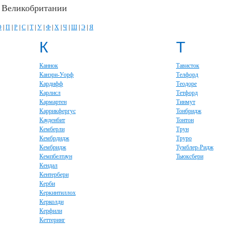
в Великобритании
О
|
П
|
Р
|
С
|
Т
|
У
|
Ф
|
Х
|
Ч
|
Ш
|
Э
|
Я
К
Т
Каннок
Тависток
Канэри-Уорф
Телфорд
Кардифф
Теодоре
Карлисл
Тетфорд
Кармартен
Тинмут
Каррикфергус
Тонбридж
Кауденбит
Тонтон
Кемберли
Трун
Кембрдидж
Труро
Кембридж
Тумблер-Ридж
Кемпбелтаун
Тьюксбери
Кендал
Кентербери
Керби
Керкинтиллох
Керколди
Керфили
Кеттеринг