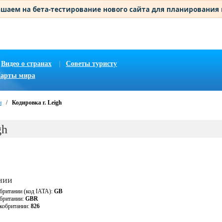
шаем на бета-тестирование нового сайта для планирования
Видео о странах
|
Советы туристу
арты мира
и
/
Кодировка г. Leigh
gh
нии
британии (код IATA):
GB
обритании:
GBR
кобритании:
826