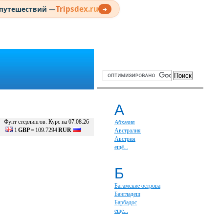
Tripsdex.ru
 путешествий —
→
А
Фунт стерлингов. Курс на 07.08.26
Абхазия
1
GBP
=
109.7294
RUR
Австралия
Австрия
ещё...
Б
Багамские острова
Бангладеш
Барбадос
ещё...