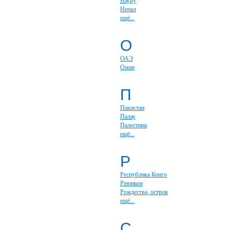
Науру
Непал
ещё...
О
ОАЭ
Оман
П
Пакистан
Палау
Палестина
ещё...
Р
Республика Конго
Реюньон
Рождества, остров
ещё...
С