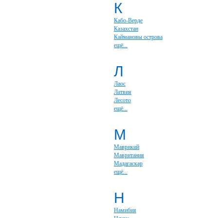
К
Кабо-Верде
Казахстан
Каймановы острова
ещё...
Л
Лаос
Латвия
Лесото
ещё...
М
Маврикий
Мавритания
Мадагаскар
ещё...
Н
Намибия