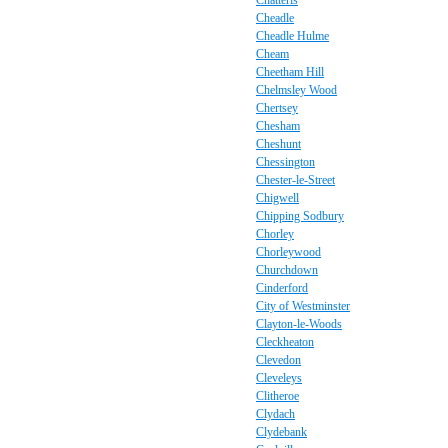
Chatteris
Cheadle
Cheadle Hulme
Cheam
Cheetham Hill
Chelmsley Wood
Chertsey
Chesham
Cheshunt
Chessington
Chester-le-Street
Chigwell
Chipping Sodbury
Chorley
Chorleywood
Churchdown
Cinderford
City of Westminster
Clayton-le-Woods
Cleckheaton
Clevedon
Cleveleys
Clitheroe
Clydach
Clydebank