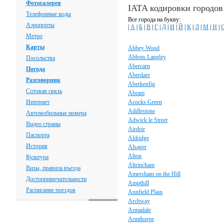
Фотогалерея
IATA кодировки городо
Телефонные коды
Все города на букву:
Аэропорты
|
А
|
Б
|
В
|
Г
|
Д
|
И
|
Й
|
К
|
Л
|
М
|
Н
|
Метро
Карты
Abbey Wood
Abbots Langley
Посольства
Abercarn
Погода
Aberdare
Разговорник
Aberkenfig
Сотовая связь
Abram
Интернет
Acocks Green
Addlestone
Автомобильные номера
Adwick le Street
Видео страны
Airdrie
Паспорта
Aldridge
История
Alsager
Alton
Культура
Altrincham
Визы, правила въезда
Amersham on the Hill
Достопримечательности
Ampthill
Расписание поездов
Annfield Plain
Archway
Armadale
Armthorpe