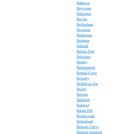
Battersea
Bayswater
Bebington
Beccles
Beckenham
Becontree
Bedlington
Beighton
Bellshill
Belsize Park
Belvedere
Bentley
Berkhamsted
Bethnal Green
Beverley
Bexhill-on-Sea
Bexley
Bicester
Biddulph
Bideford
Biggin Hill
Biggleswade
Birkenhead
Bishops Cleeve
Bishops Stortford