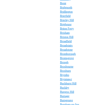
Brent
Bridgnorth
Bridlington
Brierfield
Brierley Hill
Brighouse
Briton Ferry
Brixham
Brixton Hill
Broadfield
Broadstairs
Broadstone
Bromborough
Bromsgrove
Brough
Broxbourne
Broxburn
Brymbo
Brynmawr
Buckhurst Hill
Buckley
Burgess Hill
Burnage
Burngreave
Burnham-on-Sea