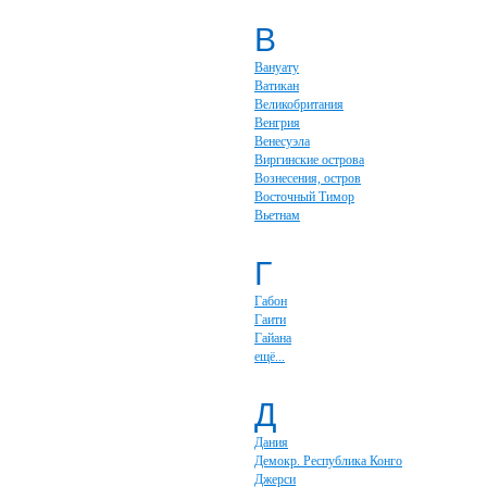
В
Вануату
Ватикан
Великобритания
Венгрия
Венесуэла
Виргинские острова
Вознесения, остров
Восточный Тимор
Вьетнам
Г
Габон
Гаити
Гайана
ещё...
Д
Дания
Демокр. Республика Конго
Джерси