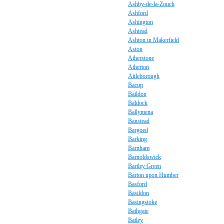
Ashby-de-la-Zouch
Ashford
Ashington
Ashtead
Ashton in Makerfield
Aston
Atherstone
Atherton
Attleborough
Bacup
Baildon
Baldock
Ballymena
Banstead
Bargoed
Barking
Barnham
Barnoldswick
Bartley Green
Barton upon Humber
Basford
Basildon
Basingstoke
Bathgate
Batley