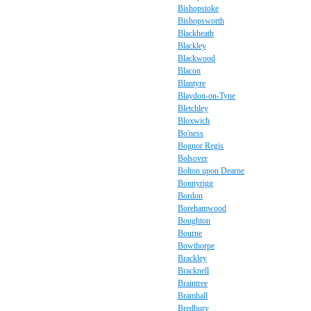
Bishopstoke
Bishopsworth
Blackheath
Blackley
Blackwood
Blacon
Blantyre
Blaydon-on-Tyne
Bletchley
Bloxwich
Bo'ness
Bognor Regis
Bolsover
Bolton upon Dearne
Bonnyrigg
Bordon
Borehamwood
Boughton
Bourne
Bowthorpe
Brackley
Bracknell
Braintree
Bramhall
Bredbury