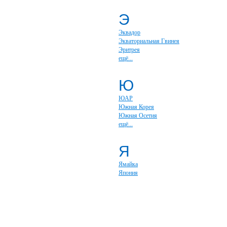
Э
Эквадор
Экваториальная Гвинея
Эритрея
ещё...
Ю
ЮАР
Южная Корея
Южная Осетия
ещё...
Я
Ямайка
Япония