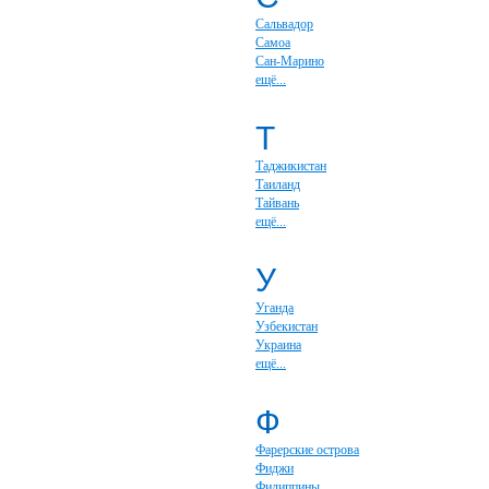
Сальвадор
Самоа
Сан-Марино
ещё...
Т
Таджикистан
Таиланд
Тайвань
ещё...
У
Уганда
Узбекистан
Украина
ещё...
Ф
Фарерские острова
Фиджи
Филиппины