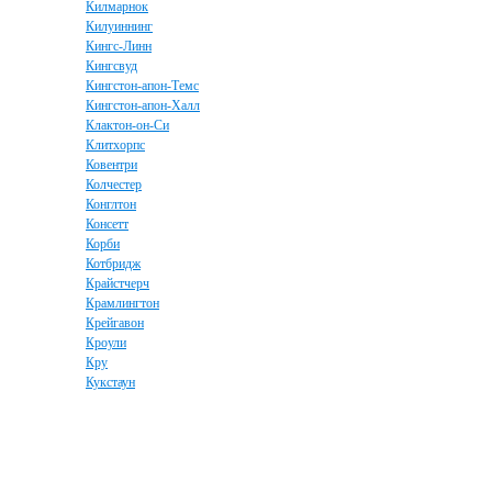
Килмарнок
Килуиннинг
Кингс-Линн
Кингсвуд
Кингстон-апон-Темс
Кингстон-апон-Халл
Клактон-он-Си
Клитхорпс
Ковентри
Колчестер
Конглтон
Консетт
Корби
Котбридж
Крайстчерч
Крамлингтон
Крейгавон
Кроули
Кру
Кукстаун