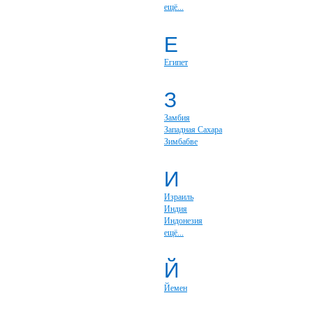
ещё...
Е
Египет
З
Замбия
Западная Сахара
Зимбабве
И
Израиль
Индия
Индонезия
ещё...
Й
Йемен