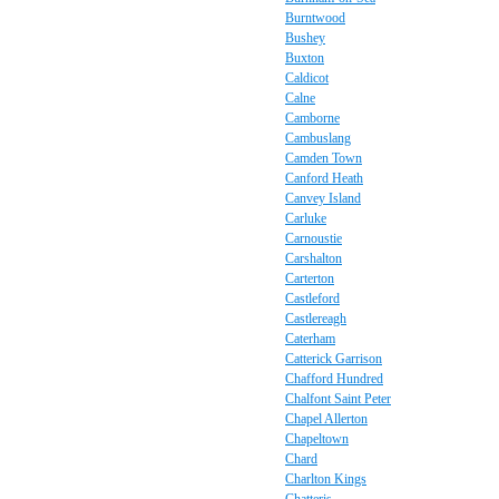
Burntwood
Bushey
Buxton
Caldicot
Calne
Camborne
Cambuslang
Camden Town
Canford Heath
Canvey Island
Carluke
Carnoustie
Carshalton
Carterton
Castleford
Castlereagh
Caterham
Catterick Garrison
Chafford Hundred
Chalfont Saint Peter
Chapel Allerton
Chapeltown
Chard
Charlton Kings