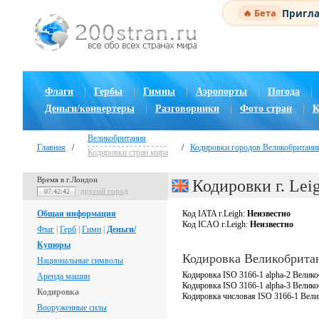
Пригла
🔥 Бета
Флаги
|
Гербы
|
Гимны
|
Аэропорты
|
Погода
|
Деньги/конвертеры
|
Разговорники
|
Фото стран
|
К
Великобритания
Главная
/
/
Кодировки городов Великобритани
Кодировки стран мира
Время в г.Лондон
Кодировки г. Lei
другой город
07:42:43
Общая информация
Код IATA г.Leigh:
Неизвестно
Код ICAO г.Leigh:
Неизвестно
Флаг
|
Герб
|
Гимн
|
Деньги/
Купюры
Кодировка Великобрита
Национальные символы
Кодировка ISO 3166-1 alpha-2 Велико
Аренда машин
Кодировка ISO 3166-1 alpha-3 Велик
Кодировка
Кодировка числовая ISO 3166-1 Вели
Вооруженные силы