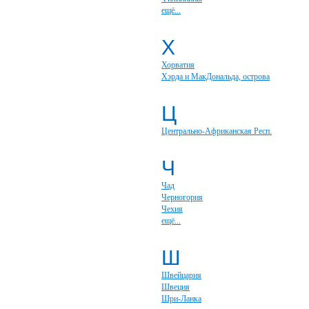
ещё...
Х
Хорватия
Хэрда и МакДональда, острова
Ц
Центрально-Африканская Респ.
Ч
Чад
Черногория
Чехия
ещё...
Ш
Швейцария
Швеция
Шри-Ланка