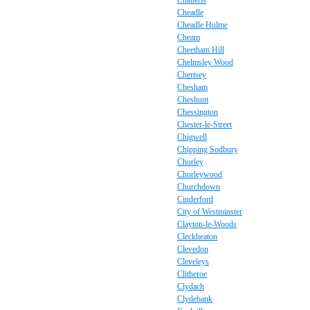
Chatteris
Cheadle
Cheadle Hulme
Cheam
Cheetham Hill
Chelmsley Wood
Chertsey
Chesham
Cheshunt
Chessington
Chester-le-Street
Chigwell
Chipping Sodbury
Chorley
Chorleywood
Churchdown
Cinderford
City of Westminster
Clayton-le-Woods
Cleckheaton
Clevedon
Cleveleys
Clitheroe
Clydach
Clydebank