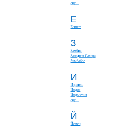
ещё...
Е
Египет
З
Замбия
Западная Сахара
Зимбабве
И
Израиль
Индия
Индонезия
ещё...
Й
Йемен