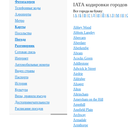
Фотогалерея
IATA кодировки городо
Телефонные коды
Все города на букву:
Аэропорты
|
А
|
Б
|
В
|
Г
|
Д
|
И
|
Й
|
К
|
Л
|
М
|
Н
|
Метро
Карты
Abbey Wood
Abbots Langley
Посольства
Abercarn
Погода
Aberdare
Разговорник
Aberkenfig
Сотовая связь
Abram
Интернет
Acocks Green
Addlestone
Автомобильные номера
Adwick le Street
Видео страны
Airdrie
Паспорта
Aldridge
История
Alsager
Alton
Культура
Altrincham
Визы, правила въезда
Amersham on the Hill
Достопримечательности
Ampthill
Расписание поездов
Annfield Plain
Archway
Armadale
Armthorpe