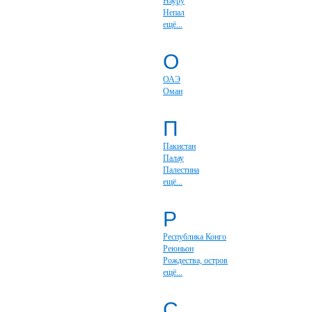
Науру
Непал
ещё...
О
ОАЭ
Оман
П
Пакистан
Палау
Палестина
ещё...
Р
Республика Конго
Реюньон
Рождества, остров
ещё...
С