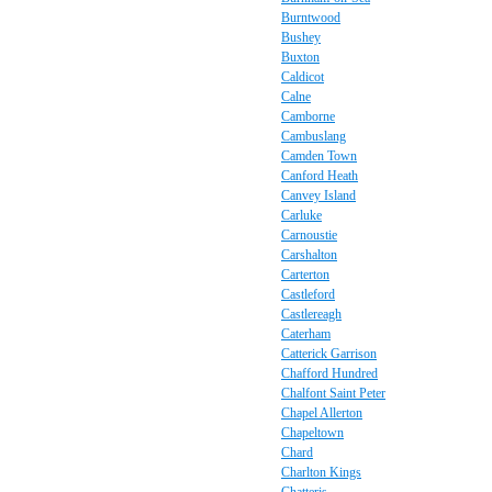
Burntwood
Bushey
Buxton
Caldicot
Calne
Camborne
Cambuslang
Camden Town
Canford Heath
Canvey Island
Carluke
Carnoustie
Carshalton
Carterton
Castleford
Castlereagh
Caterham
Catterick Garrison
Chafford Hundred
Chalfont Saint Peter
Chapel Allerton
Chapeltown
Chard
Charlton Kings