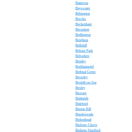
Battersea
Bayswater
Bebington
Beccles
Beckenham
Becontree
Bedlington
Beighton
Bellshill
Belsize Park
Belvedere
Bentley
Berkhamsted
Bethnal Green
Beverley
Bexhill-on-Sea
Bexley
Bicester
Biddulph
Bideford
Biggin Hill
Biggleswade
Birkenhead
Bishops Cleeve
Bishops Stortford