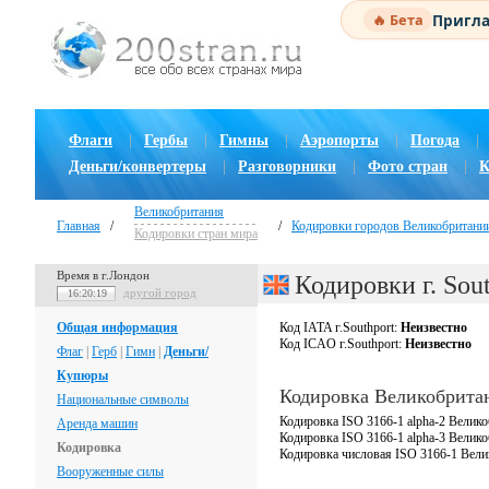
Пригла
🔥 Бета
Флаги
|
Гербы
|
Гимны
|
Аэропорты
|
Погода
|
Деньги/конвертеры
|
Разговорники
|
Фото стран
|
К
Великобритания
Главная
/
/
Кодировки городов Великобритани
Кодировки стран мира
Время в г.Лондон
Кодировки г. Sou
другой город
16:20:20
Общая информация
Код IATA г.Southport:
Неизвестно
Код ICAO г.Southport:
Неизвестно
Флаг
|
Герб
|
Гимн
|
Деньги/
Купюры
Кодировка Великобрита
Национальные символы
Кодировка ISO 3166-1 alpha-2 Велико
Аренда машин
Кодировка ISO 3166-1 alpha-3 Велик
Кодировка
Кодировка числовая ISO 3166-1 Вели
Вооруженные силы