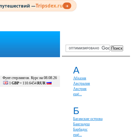
Tripsdex.ru
 путешествий —
→
А
Фунт стерлингов. Курс на 08.08.26
Абхазия
1
GBP
=
110.6454
RUR
Австралия
Австрия
ещё...
Б
Багамские острова
Бангладеш
Барбадос
ещё...