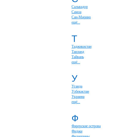
Сальвадор
Самоа
Сан-Марино
ещё...
Т
Таджикистан
Таиланд
Тайвань
ещё...
У
Уганда
Узбекистан
Украина
ещё...
Ф
Фарерские острова
Фиджи
Филиппины