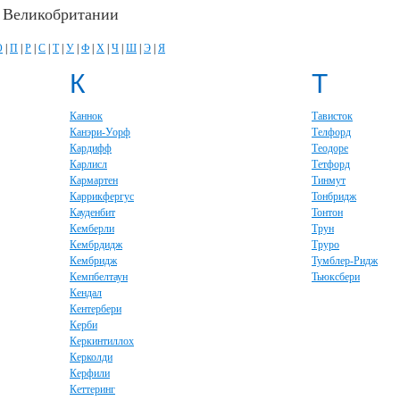
в Великобритании
О
|
П
|
Р
|
С
|
Т
|
У
|
Ф
|
Х
|
Ч
|
Ш
|
Э
|
Я
К
Т
Каннок
Тависток
Канэри-Уорф
Телфорд
Кардифф
Теодоре
Карлисл
Тетфорд
Кармартен
Тинмут
Каррикфергус
Тонбридж
Кауденбит
Тонтон
Кемберли
Трун
Кембрдидж
Труро
Кембридж
Тумблер-Ридж
Кемпбелтаун
Тьюксбери
Кендал
Кентербери
Керби
Керкинтиллох
Керколди
Керфили
Кеттеринг