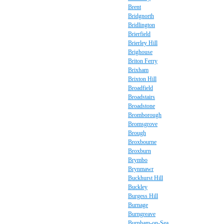
Brent
Bridgnorth
Bridlington
Brierfield
Brierley Hill
Brighouse
Briton Ferry
Brixham
Brixton Hill
Broadfield
Broadstairs
Broadstone
Bromborough
Bromsgrove
Brough
Broxbourne
Broxburn
Brymbo
Brynmawr
Buckhurst Hill
Buckley
Burgess Hill
Burnage
Burngreave
Burnham-on-Sea