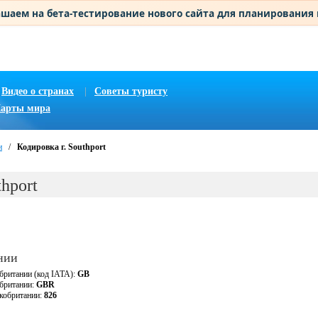
шаем на бета-тестирование нового сайта для планирования
Видео о странах
|
Советы туристу
арты мира
и
/
Кодировка г. Southport
thport
нии
британии (код IATA):
GB
обритании:
GBR
кобритании:
826