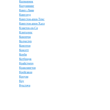
Килмарнок
Килуиннинг
Кингс-Линн
Кингсвуд
Кингстон-апон-Темс
Кингстон-апон-Халл
Клактон-он-Си
Клитхорпс
Ковентри
Колчестер
Конглтон
Консетт
Корби
Котбридж
Крайстчерч
Крамлингтон
Крейгавон
Кроули
Кру
Кукстаун