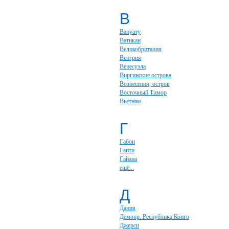
В
Вануату
Ватикан
Великобритания
Венгрия
Венесуэла
Виргинские острова
Вознесения, остров
Восточный Тимор
Вьетнам
Г
Габон
Гаити
Гайана
ещё...
Д
Дания
Демокр. Республика Конго
Джерси