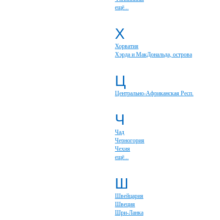
ещё...
Х
Хорватия
Хэрда и МакДональда, острова
Ц
Центрально-Африканская Респ.
Ч
Чад
Черногория
Чехия
ещё...
Ш
Швейцария
Швеция
Шри-Ланка