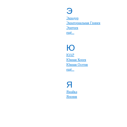
Э
Эквадор
Экваториальная Гвинея
Эритрея
ещё...
Ю
ЮАР
Южная Корея
Южная Осетия
ещё...
Я
Ямайка
Япония