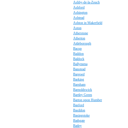
Ashby-de-la-Zouch
Ashford
Ashington
Ashtead
Ashton in Makerfield
Aston
Atherstone
Atherton
Attleborough
Bacup
Baildon
Baldock
Ballymena
Banstead
Bargoed
Barking
Barnham
Barnoldswick
Bartley Green
Barton upon Humber
Basford
Basildon
Basingstoke
Bathgate
Batley