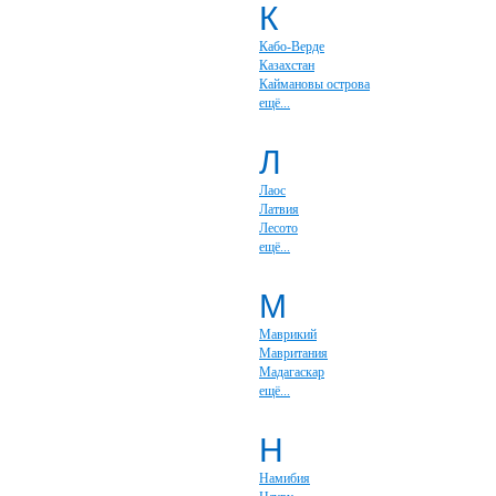
К
Кабо-Верде
Казахстан
Каймановы острова
ещё...
Л
Лаос
Латвия
Лесото
ещё...
М
Маврикий
Мавритания
Мадагаскар
ещё...
Н
Намибия