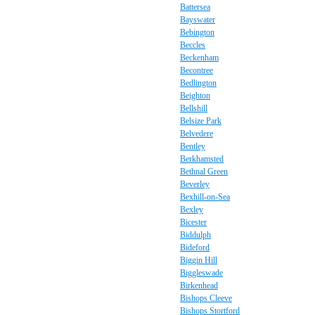
Battersea
Bayswater
Bebington
Beccles
Beckenham
Becontree
Bedlington
Beighton
Bellshill
Belsize Park
Belvedere
Bentley
Berkhamsted
Bethnal Green
Beverley
Bexhill-on-Sea
Bexley
Bicester
Biddulph
Bideford
Biggin Hill
Biggleswade
Birkenhead
Bishops Cleeve
Bishops Stortford