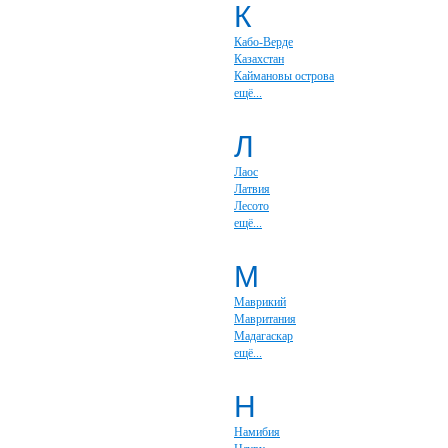
К
Кабо-Верде
Казахстан
Каймановы острова
ещё...
Л
Лаос
Латвия
Лесото
ещё...
М
Маврикий
Мавритания
Мадагаскар
ещё...
Н
Намибия