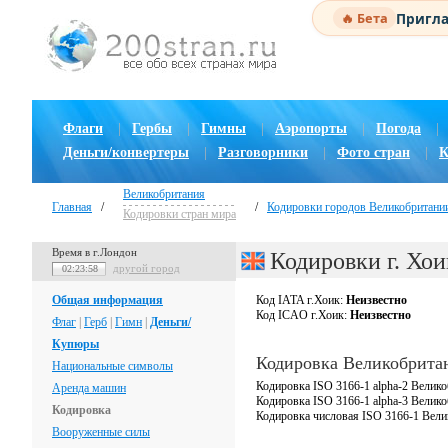
Пригла
🔥 Бета
Флаги
|
Гербы
|
Гимны
|
Аэропорты
|
Погода
|
Деньги/конвертеры
|
Разговорники
|
Фото стран
|
К
Великобритания
Главная
/
/
Кодировки городов Великобритани
Кодировки стран мира
Время в г.Лондон
Кодировки г. Хои
другой город
02:23:58
Общая информация
Код IATA г.Хоик:
Неизвестно
Код ICAO г.Хоик:
Неизвестно
Флаг
|
Герб
|
Гимн
|
Деньги/
Купюры
Кодировка Великобрита
Национальные символы
Кодировка ISO 3166-1 alpha-2 Велико
Аренда машин
Кодировка ISO 3166-1 alpha-3 Велик
Кодировка
Кодировка числовая ISO 3166-1 Вели
Вооруженные силы