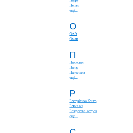
Науру
Непал
ещё...
О
ОАЭ
Оман
П
Пакистан
Палау
Палестина
ещё...
Р
Республика Конго
Реюньон
Рождества, остров
ещё...
С