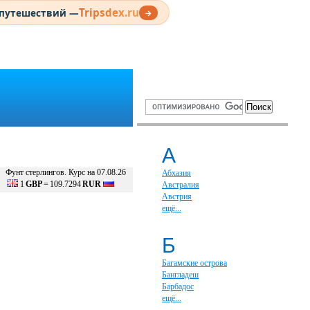
Tripsdex.ru
 путешествий —
→
А
Фунт стерлингов. Курс на 07.08.26
Абхазия
1
GBP
=
109.7294
RUR
Австралия
Австрия
ещё...
Б
Багамские острова
Бангладеш
Барбадос
ещё...