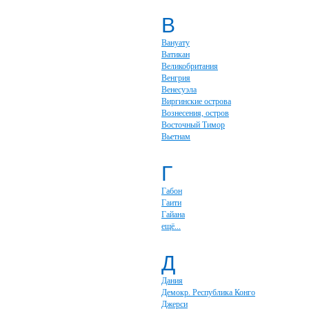
В
Вануату
Ватикан
Великобритания
Венгрия
Венесуэла
Виргинские острова
Вознесения, остров
Восточный Тимор
Вьетнам
Г
Габон
Гаити
Гайана
ещё...
Д
Дания
Демокр. Республика Конго
Джерси