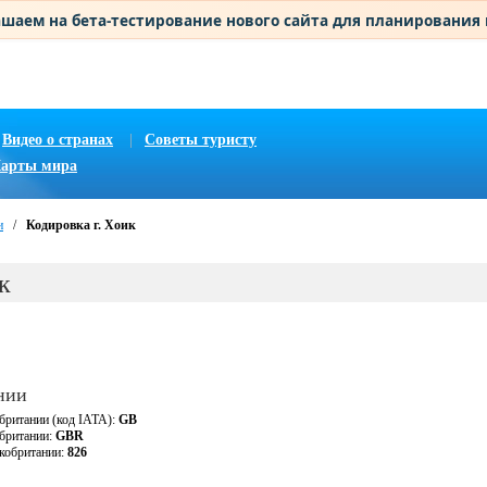
шаем на бета-тестирование нового сайта для планирования
Видео о странах
|
Советы туристу
арты мира
и
/
Кодировка г. Хоик
к
нии
британии (код IATA):
GB
обритании:
GBR
кобритании:
826