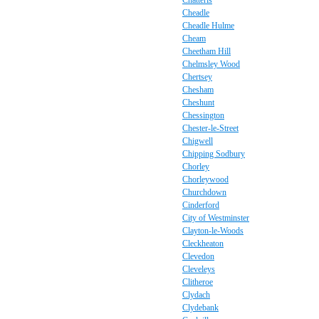
Chatteris
Cheadle
Cheadle Hulme
Cheam
Cheetham Hill
Chelmsley Wood
Chertsey
Chesham
Cheshunt
Chessington
Chester-le-Street
Chigwell
Chipping Sodbury
Chorley
Chorleywood
Churchdown
Cinderford
City of Westminster
Clayton-le-Woods
Cleckheaton
Clevedon
Cleveleys
Clitheroe
Clydach
Clydebank