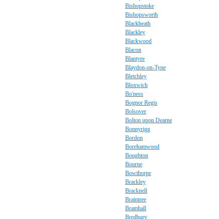
Bishopstoke
Bishopsworth
Blackheath
Blackley
Blackwood
Blacon
Blantyre
Blaydon-on-Tyne
Bletchley
Bloxwich
Bo'ness
Bognor Regis
Bolsover
Bolton upon Dearne
Bonnyrigg
Bordon
Borehamwood
Boughton
Bourne
Bowthorpe
Brackley
Bracknell
Braintree
Bramhall
Bredbury