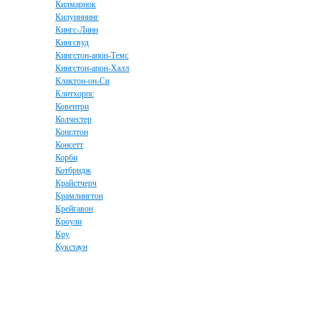
Килмарнок
Килуиннинг
Кингс-Линн
Кингсвуд
Кингстон-апон-Темс
Кингстон-апон-Халл
Клактон-он-Си
Клитхорпс
Ковентри
Колчестер
Конглтон
Консетт
Корби
Котбридж
Крайстчерч
Крамлингтон
Крейгавон
Кроули
Кру
Кукстаун