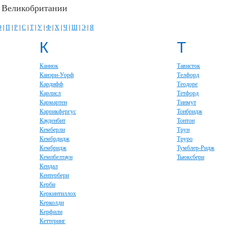
в Великобритании
О
|
П
|
Р
|
С
|
Т
|
У
|
Ф
|
Х
|
Ч
|
Ш
|
Э
|
Я
К
Т
Каннок
Тависток
Канэри-Уорф
Телфорд
Кардифф
Теодоре
Карлисл
Тетфорд
Кармартен
Тинмут
Каррикфергус
Тонбридж
Кауденбит
Тонтон
Кемберли
Трун
Кембрдидж
Труро
Кембридж
Тумблер-Ридж
Кемпбелтаун
Тьюксбери
Кендал
Кентербери
Керби
Керкинтиллох
Керколди
Керфили
Кеттеринг