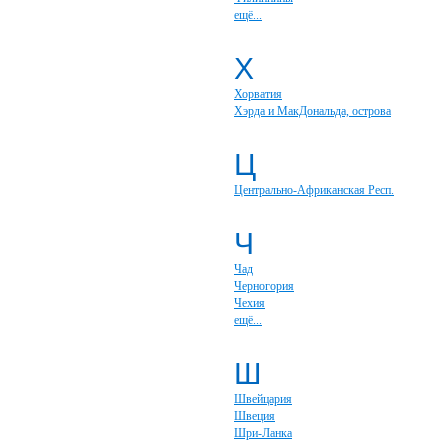
ещё...
Х
Хорватия
Хэрда и МакДональда, острова
Ц
Центрально-Африканская Респ.
Ч
Чад
Черногория
Чехия
ещё...
Ш
Швейцария
Швеция
Шри-Ланка