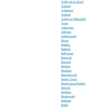
Ashby-de-la-Zouch
Ashford
Ashington
Ashtead
Ashton in Makerfield
Aston
Atherstone
Atherton
Attleborough
Bacup
Baildon
Baldock
Ballymena
Banstead
Bargoed
Barking
Barnham
Barnoldswick
Bartley Green
Barton upon Humber
Basford
Basildon
Basingstoke
Bathgate
Batley