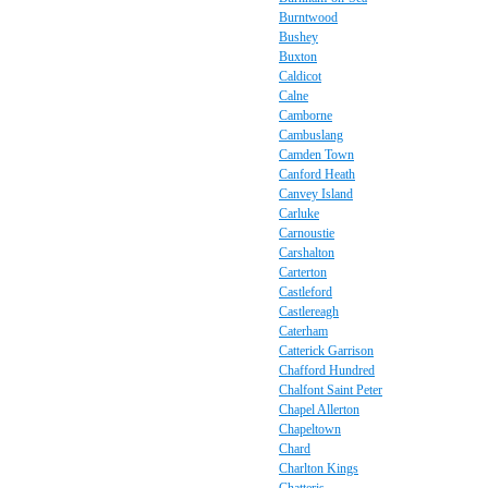
Burntwood
Bushey
Buxton
Caldicot
Calne
Camborne
Cambuslang
Camden Town
Canford Heath
Canvey Island
Carluke
Carnoustie
Carshalton
Carterton
Castleford
Castlereagh
Caterham
Catterick Garrison
Chafford Hundred
Chalfont Saint Peter
Chapel Allerton
Chapeltown
Chard
Charlton Kings