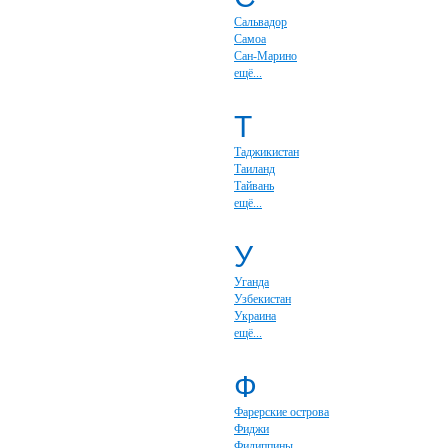
Сальвадор
Самоа
Сан-Марино
ещё...
Т
Таджикистан
Таиланд
Тайвань
ещё...
У
Уганда
Узбекистан
Украина
ещё...
Ф
Фарерские острова
Фиджи
Филиппины