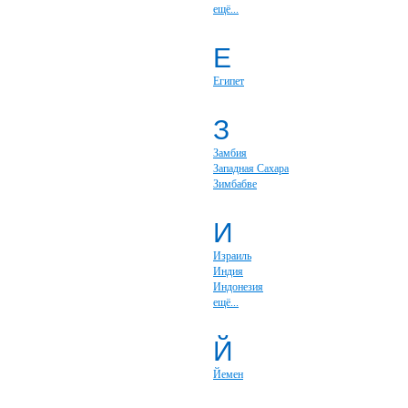
ещё...
Е
Египет
З
Замбия
Западная Сахара
Зимбабве
И
Израиль
Индия
Индонезия
ещё...
Й
Йемен