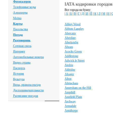
Фотогалерея
IATA кодировки городо
Телефонные коды
Все города на букву:
Аэропорты
|
А
|
Б
|
В
|
Г
|
Д
|
И
|
Й
|
К
|
Л
|
М
|
Н
|
Метро
Карты
Abbey Wood
Abbots Langley
Посольства
Abercarn
Погода
Aberdare
Разговорник
Aberkenfig
Сотовая связь
Abram
Интернет
Acocks Green
Addlestone
Автомобильные номера
Adwick le Street
Видео страны
Airdrie
Паспорта
Aldridge
История
Alsager
Alton
Культура
Altrincham
Визы, правила въезда
Amersham on the Hill
Достопримечательности
Ampthill
Расписание поездов
Annfield Plain
Archway
Armadale
Armthorpe