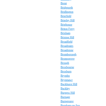
Brent
Bridgnorth
Bridlington
Brierfield
Brierley Hill
Brighouse
Briton Ferry
Brixham
Brixton Hill
Broadfield
Broadstairs
Broadstone
Bromborough
Bromsgrove
Brough
Broxbourne
Broxburn
Brymbo
Brynmawr
Buckhurst Hill
Buckley
Burgess Hill
Burnage
Burngreave
Burnham-on-Sea