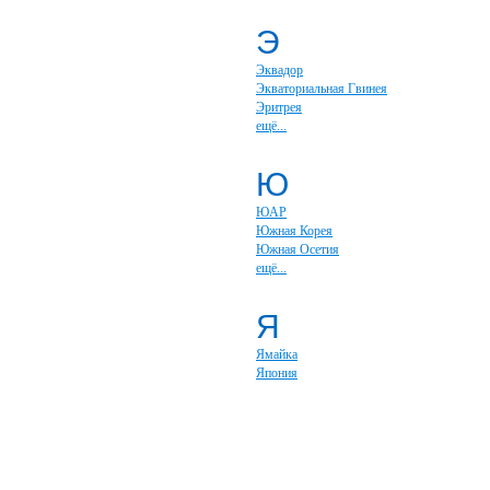
Э
Эквадор
Экваториальная Гвинея
Эритрея
ещё...
Ю
ЮАР
Южная Корея
Южная Осетия
ещё...
Я
Ямайка
Япония