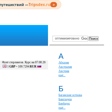
Tripsdex.ru
 путешествий —
→
А
Фунт стерлингов. Курс на 07.08.26
Абхазия
1
GBP
=
109.7294
RUR
Австралия
Австрия
ещё...
Б
Багамские острова
Бангладеш
Барбадос
ещё...