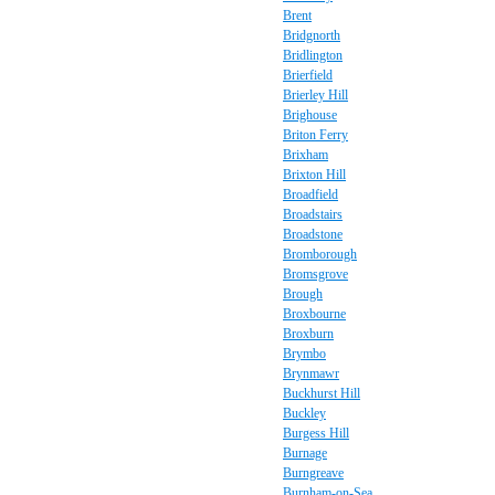
Brent
Bridgnorth
Bridlington
Brierfield
Brierley Hill
Brighouse
Briton Ferry
Brixham
Brixton Hill
Broadfield
Broadstairs
Broadstone
Bromborough
Bromsgrove
Brough
Broxbourne
Broxburn
Brymbo
Brynmawr
Buckhurst Hill
Buckley
Burgess Hill
Burnage
Burngreave
Burnham-on-Sea