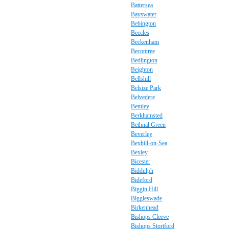
Battersea
Bayswater
Bebington
Beccles
Beckenham
Becontree
Bedlington
Beighton
Bellshill
Belsize Park
Belvedere
Bentley
Berkhamsted
Bethnal Green
Beverley
Bexhill-on-Sea
Bexley
Bicester
Biddulph
Bideford
Biggin Hill
Biggleswade
Birkenhead
Bishops Cleeve
Bishops Stortford