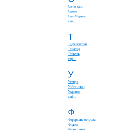
Сальвадор
Самоа
Сан-Марино
ещё...
Т
Таджикистан
Таиланд
Тайвань
ещё...
У
Уганда
Узбекистан
Украина
ещё...
Ф
Фарерские острова
Фиджи
Филиппины