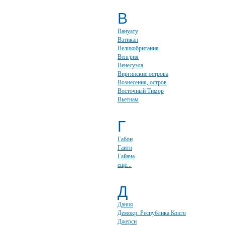
В
Вануату
Ватикан
Великобритания
Венгрия
Венесуэла
Виргинские острова
Вознесения, остров
Восточный Тимор
Вьетнам
Г
Габон
Гаити
Гайана
ещё...
Д
Дания
Демокр. Республика Конго
Джерси