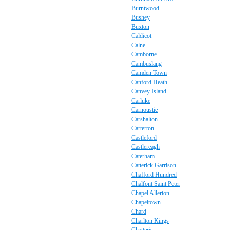
Burntwood
Bushey
Buxton
Caldicot
Calne
Camborne
Cambuslang
Camden Town
Canford Heath
Canvey Island
Carluke
Carnoustie
Carshalton
Carterton
Castleford
Castlereagh
Caterham
Catterick Garrison
Chafford Hundred
Chalfont Saint Peter
Chapel Allerton
Chapeltown
Chard
Charlton Kings