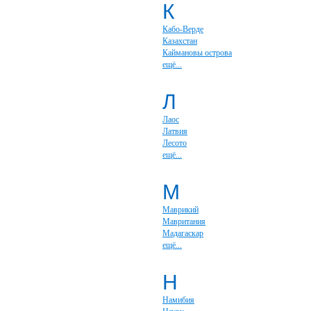
К
Кабо-Верде
Казахстан
Каймановы острова
ещё...
Л
Лаос
Латвия
Лесото
ещё...
М
Маврикий
Мавритания
Мадагаскар
ещё...
Н
Намибия