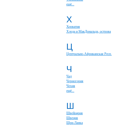
ещё...
Х
Хорватия
Хэрда и МакДональда, острова
Ц
Центрально-Африканская Респ.
Ч
Чад
Черногория
Чехия
ещё...
Ш
Швейцария
Швеция
Шри-Ланка