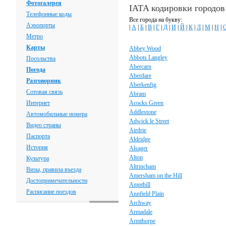
Фотогалерея
IATA кодировки городо
Телефонные коды
Все города на букву:
Аэропорты
|
А
|
Б
|
В
|
Г
|
Д
|
И
|
Й
|
К
|
Л
|
М
|
Н
|
Метро
Карты
Abbey Wood
Abbots Langley
Посольства
Abercarn
Погода
Aberdare
Разговорник
Aberkenfig
Сотовая связь
Abram
Интернет
Acocks Green
Addlestone
Автомобильные номера
Adwick le Street
Видео страны
Airdrie
Паспорта
Aldridge
История
Alsager
Alton
Культура
Altrincham
Визы, правила въезда
Amersham on the Hill
Достопримечательности
Ampthill
Расписание поездов
Annfield Plain
Archway
Armadale
Armthorpe