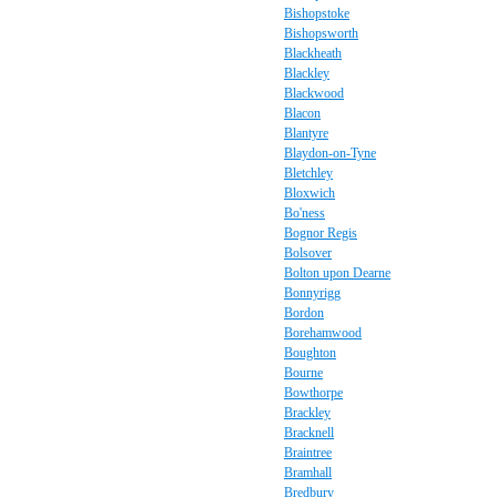
Bishopstoke
Bishopsworth
Blackheath
Blackley
Blackwood
Blacon
Blantyre
Blaydon-on-Tyne
Bletchley
Bloxwich
Bo'ness
Bognor Regis
Bolsover
Bolton upon Dearne
Bonnyrigg
Bordon
Borehamwood
Boughton
Bourne
Bowthorpe
Brackley
Bracknell
Braintree
Bramhall
Bredbury