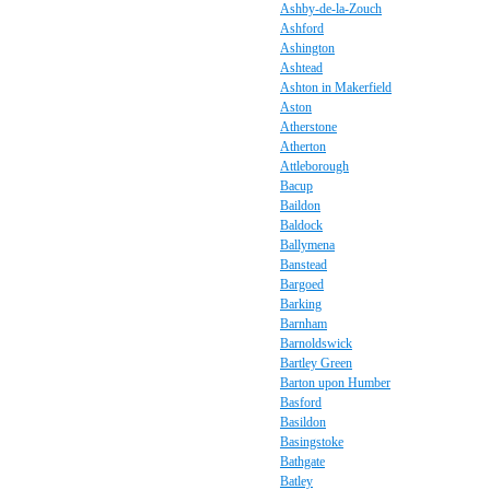
Ashby-de-la-Zouch
Ashford
Ashington
Ashtead
Ashton in Makerfield
Aston
Atherstone
Atherton
Attleborough
Bacup
Baildon
Baldock
Ballymena
Banstead
Bargoed
Barking
Barnham
Barnoldswick
Bartley Green
Barton upon Humber
Basford
Basildon
Basingstoke
Bathgate
Batley