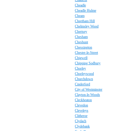
Chatteris
Cheadle
Cheadle Hulme
Cheam
Cheetham Hill
Chelmsley Wood
Chertsey
Chesham
Cheshunt
Chessington
Chester-le-Street
Chigwell
Chipping Sodbury
Chorley
Chorleywood
Churchdown
Cinderford
City of Westminster
Clayton-le-Woods
Cleckheaton
Clevedon
Cleveleys
Clitheroe
Clydach
Clydebank