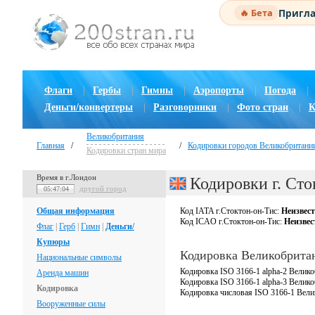
Пригла
🔥 Бета
Флаги
|
Гербы
|
Гимны
|
Аэропорты
|
Погода
|
Деньги/конвертеры
|
Разговорники
|
Фото стран
|
К
Великобритания
Главная
/
/
Кодировки городов Великобритани
Кодировки стран мира
Время в г.Лондон
Кодировки г. Сто
другой город
05:47:05
Общая информация
Код IATA г.Стоктон-он-Тис:
Неизвес
Код ICAO г.Стоктон-он-Тис:
Неизвес
Флаг
|
Герб
|
Гимн
|
Деньги/
Купюры
Кодировка Великобрита
Национальные символы
Кодировка ISO 3166-1 alpha-2 Велико
Аренда машин
Кодировка ISO 3166-1 alpha-3 Велик
Кодировка
Кодировка числовая ISO 3166-1 Вели
Вооруженные силы