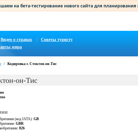
шаем на бета-тестирование нового сайта для планирования
Видео о странах
|
Советы туристу
арты мира
и
/
Кодировка г. Стоктон-он-Тис
ктон-он-Тис
тно
тно
нии
британии (код IATA):
GB
обритании:
GBR
кобритании:
826