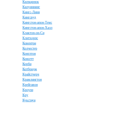
Килмарнок
Килуиннинг
Кингс-Линн
Кингсвуд
Кингстон-апон-Темс
Кингстон-апон-Халл
Клактон-он-Си
Клитхорпс
Ковентри
Колчестер
Конглтон
Консетт
Корби
Котбридж
Крайстчерч
Крамлингтон
Крейгавон
Кроули
Кру
Кукстаун