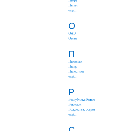
Науру
Непал
ещё...
О
ОАЭ
Оман
П
Пакистан
Палау
Палестина
ещё...
Р
Республика Конго
Реюньон
Рождества, остров
ещё...
С