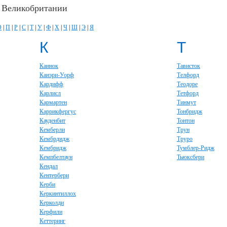
в Великобритании
О
|
П
|
Р
|
С
|
Т
|
У
|
Ф
|
Х
|
Ч
|
Ш
|
Э
|
Я
К
Т
Каннок
Тависток
Канэри-Уорф
Телфорд
Кардифф
Теодоре
Карлисл
Тетфорд
Кармартен
Тинмут
Каррикфергус
Тонбридж
Кауденбит
Тонтон
Кемберли
Трун
Кембрдидж
Труро
Кембридж
Тумблер-Ридж
Кемпбелтаун
Тьюксбери
Кендал
Кентербери
Керби
Керкинтиллох
Керколди
Керфили
Кеттеринг