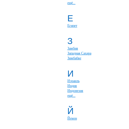
ещё...
Е
Египет
З
Замбия
Западная Сахара
Зимбабве
И
Израиль
Индия
Индонезия
ещё...
Й
Йемен