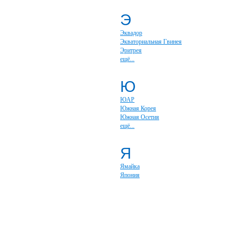
Э
Эквадор
Экваториальная Гвинея
Эритрея
ещё...
Ю
ЮАР
Южная Корея
Южная Осетия
ещё...
Я
Ямайка
Япония