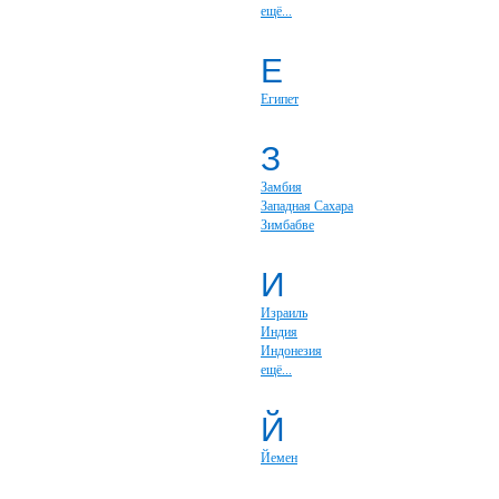
ещё...
Е
Египет
З
Замбия
Западная Сахара
Зимбабве
И
Израиль
Индия
Индонезия
ещё...
Й
Йемен