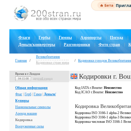
Пригла
🔥 Бета
Флаги
|
Гербы
|
Гимны
|
Аэропорты
|
Погода
|
Деньги/конвертеры
|
Разговорники
|
Фото стран
|
К
Великобритания
Главная
/
/
Кодировки городов Великобритани
Кодировки стран мира
Время в г.Лондон
Кодировки г. Bou
другой город
04:15:08
Общая информация
Код IATA г.Bourne:
Неизвестно
Код ICAO г.Bourne:
Неизвестно
Флаг
|
Герб
|
Гимн
|
Деньги/
Купюры
Кодировка Великобрита
Национальные символы
Кодировка ISO 3166-1 alpha-2 Велико
Аренда машин
Кодировка ISO 3166-1 alpha-3 Велик
Кодировка
Кодировка числовая ISO 3166-1 Вели
Вооруженные силы