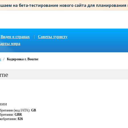
шаем на бета-тестирование нового сайта для планирования
Видео о странах
|
Советы туристу
арты мира
и
/
Кодировка г. Bourne
rne
нии
британии (код IATA):
GB
обритании:
GBR
кобритании:
826