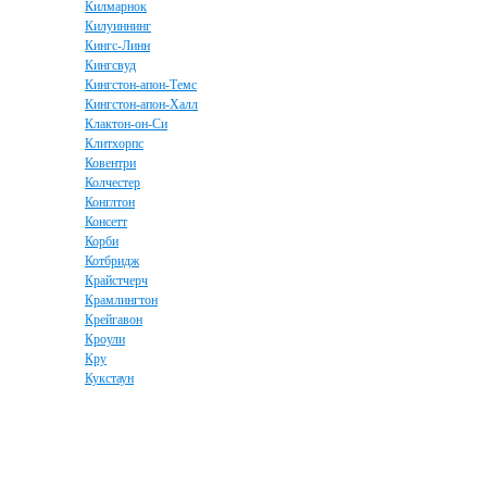
Килмарнок
Килуиннинг
Кингс-Линн
Кингсвуд
Кингстон-апон-Темс
Кингстон-апон-Халл
Клактон-он-Си
Клитхорпс
Ковентри
Колчестер
Конглтон
Консетт
Корби
Котбридж
Крайстчерч
Крамлингтон
Крейгавон
Кроули
Кру
Кукстаун