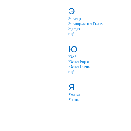
Э
Эквадор
Экваториальная Гвинея
Эритрея
ещё...
Ю
ЮАР
Южная Корея
Южная Осетия
ещё...
Я
Ямайка
Япония