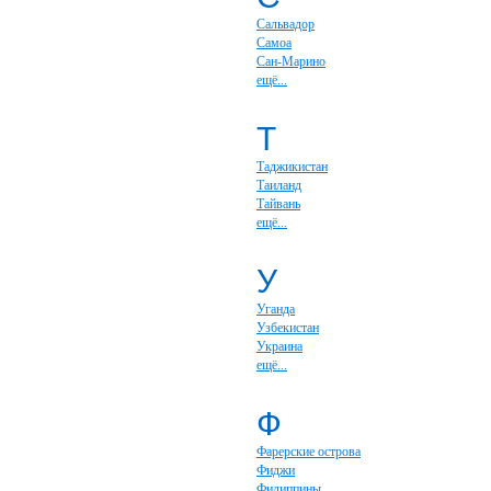
Сальвадор
Самоа
Сан-Марино
ещё...
Т
Таджикистан
Таиланд
Тайвань
ещё...
У
Уганда
Узбекистан
Украина
ещё...
Ф
Фарерские острова
Фиджи
Филиппины