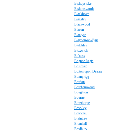
Bishopstoke
Bishopsworth
Blackheath
Blackley
Blackwood
Blacon
Blantyre
Blaydon-on-Tyne
Bletchley
Bloxwich
Bo'ness
Bognor Regis
Bolsover
Bolton upon Dearne
Bonnyrigg
Bordon
Borehamwood
Boughton
Bourne
Bowthorpe
Brackley
Bracknell
Braintree
Bramhall
Bredbury