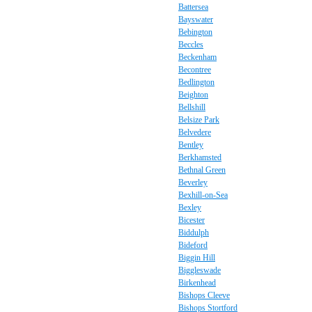
Battersea
Bayswater
Bebington
Beccles
Beckenham
Becontree
Bedlington
Beighton
Bellshill
Belsize Park
Belvedere
Bentley
Berkhamsted
Bethnal Green
Beverley
Bexhill-on-Sea
Bexley
Bicester
Biddulph
Bideford
Biggin Hill
Biggleswade
Birkenhead
Bishops Cleeve
Bishops Stortford