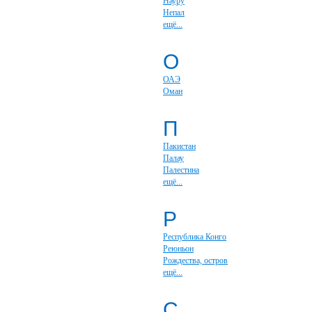
Науру
Непал
ещё...
О
ОАЭ
Оман
П
Пакистан
Палау
Палестина
ещё...
Р
Республика Конго
Реюньон
Рождества, остров
ещё...
С