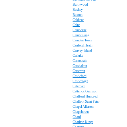
Burntwood
Bushey
Buxton
Caldicot
Calne
Camborne
Cambuslang
Camden Town
Canford Heath
Canvey Island
Carluke
Carnoustie
Carshalton
Carterton
Castleford
Castlereagh
Caterham
Catterick Garrison
Chafford Hundred
Chalfont Saint Peter
Chapel Allerton
Chapeltown
Chard
Charlton Kings