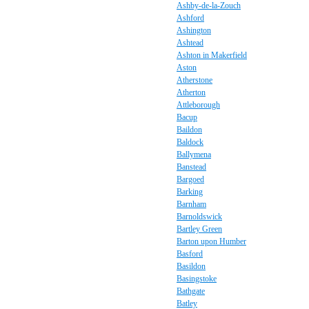
Ashby-de-la-Zouch
Ashford
Ashington
Ashtead
Ashton in Makerfield
Aston
Atherstone
Atherton
Attleborough
Bacup
Baildon
Baldock
Ballymena
Banstead
Bargoed
Barking
Barnham
Barnoldswick
Bartley Green
Barton upon Humber
Basford
Basildon
Basingstoke
Bathgate
Batley