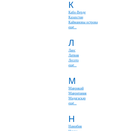
К
Кабо-Верде
Казахстан
Каймановы острова
ещё...
Л
Лаос
Латвия
Лесото
ещё...
М
Маврикий
Мавритания
Мадагаскар
ещё...
Н
Намибия