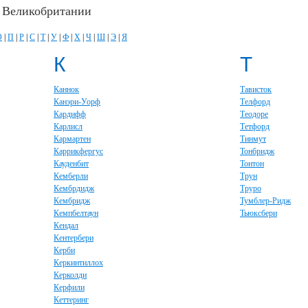
в Великобритании
О
|
П
|
Р
|
С
|
Т
|
У
|
Ф
|
Х
|
Ч
|
Ш
|
Э
|
Я
К
Т
Каннок
Тависток
Канэри-Уорф
Телфорд
Кардифф
Теодоре
Карлисл
Тетфорд
Кармартен
Тинмут
Каррикфергус
Тонбридж
Кауденбит
Тонтон
Кемберли
Трун
Кембрдидж
Труро
Кембридж
Тумблер-Ридж
Кемпбелтаун
Тьюксбери
Кендал
Кентербери
Керби
Керкинтиллох
Керколди
Керфили
Кеттеринг