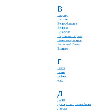
В
Вануату
Ватикан
Великобритания
Венгрия
Венесуэла
Виргинские острова
Вознесения, остров
Восточный Тимор
Вьетнам
Г
Габон
Гаити
Гайана
ещё...
Д
Дания
Демокр. Республика Конго
Джерси