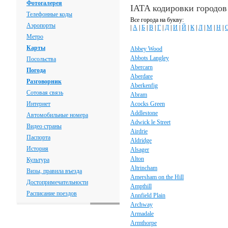
Фотогалерея
IATA кодировки городо
Телефонные коды
Все города на букву:
Аэропорты
|
А
|
Б
|
В
|
Г
|
Д
|
И
|
Й
|
К
|
Л
|
М
|
Н
|
Метро
Карты
Abbey Wood
Abbots Langley
Посольства
Abercarn
Погода
Aberdare
Разговорник
Aberkenfig
Сотовая связь
Abram
Интернет
Acocks Green
Addlestone
Автомобильные номера
Adwick le Street
Видео страны
Airdrie
Паспорта
Aldridge
История
Alsager
Alton
Культура
Altrincham
Визы, правила въезда
Amersham on the Hill
Достопримечательности
Ampthill
Расписание поездов
Annfield Plain
Archway
Armadale
Armthorpe