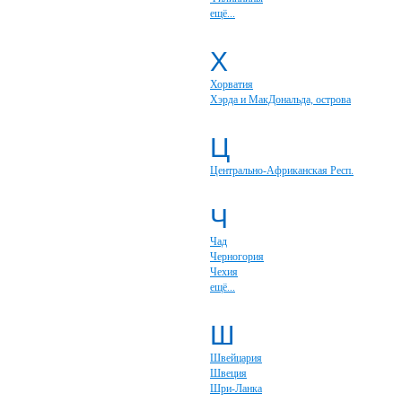
ещё...
Х
Хорватия
Хэрда и МакДональда, острова
Ц
Центрально-Африканская Респ.
Ч
Чад
Черногория
Чехия
ещё...
Ш
Швейцария
Швеция
Шри-Ланка