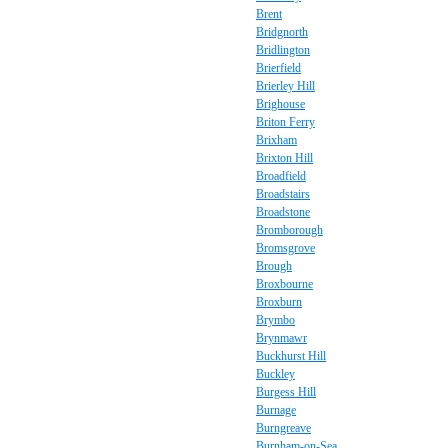
Brent
Bridgnorth
Bridlington
Brierfield
Brierley Hill
Brighouse
Briton Ferry
Brixham
Brixton Hill
Broadfield
Broadstairs
Broadstone
Bromborough
Bromsgrove
Brough
Broxbourne
Broxburn
Brymbo
Brynmawr
Buckhurst Hill
Buckley
Burgess Hill
Burnage
Burngreave
Burnham-on-Sea