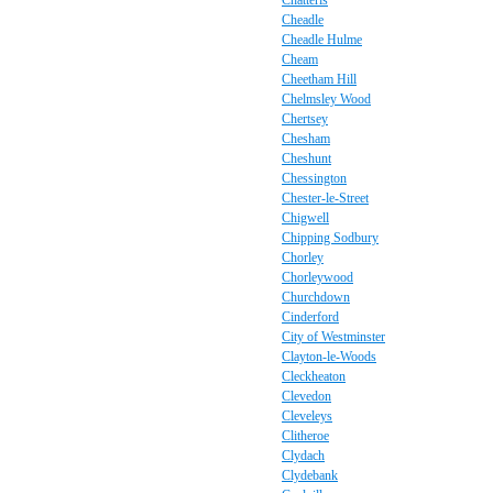
Chatteris
Cheadle
Cheadle Hulme
Cheam
Cheetham Hill
Chelmsley Wood
Chertsey
Chesham
Cheshunt
Chessington
Chester-le-Street
Chigwell
Chipping Sodbury
Chorley
Chorleywood
Churchdown
Cinderford
City of Westminster
Clayton-le-Woods
Cleckheaton
Clevedon
Cleveleys
Clitheroe
Clydach
Clydebank