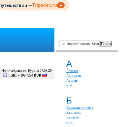
Tripsdex.ru
 путешествий —
→
А
Фунт стерлингов. Курс на 07.08.26
Абхазия
1
GBP
=
109.7294
RUR
Австралия
Австрия
ещё...
Б
Багамские острова
Бангладеш
Барбадос
ещё...