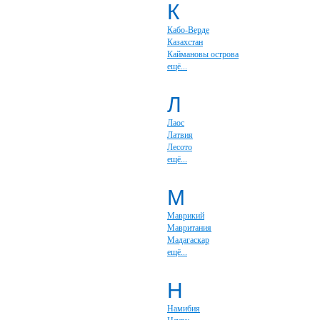
К
Кабо-Верде
Казахстан
Каймановы острова
ещё...
Л
Лаос
Латвия
Лесото
ещё...
М
Маврикий
Мавритания
Мадагаскар
ещё...
Н
Намибия