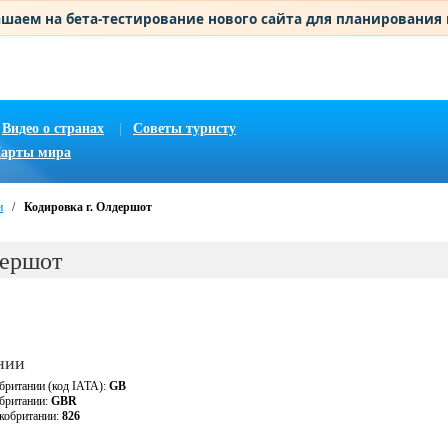
шаем на бета-тестирование нового сайта для планирования
Видео о странах
|
Советы туристу
арты мира
и
/
Кодировка г. Олдершот
дершот
нии
британии (код IATA):
GB
обритании:
GBR
кобритании:
826