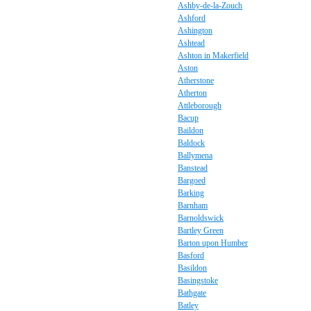
Ashby-de-la-Zouch
Ashford
Ashington
Ashtead
Ashton in Makerfield
Aston
Atherstone
Atherton
Attleborough
Bacup
Baildon
Baldock
Ballymena
Banstead
Bargoed
Barking
Barnham
Barnoldswick
Bartley Green
Barton upon Humber
Basford
Basildon
Basingstoke
Bathgate
Batley