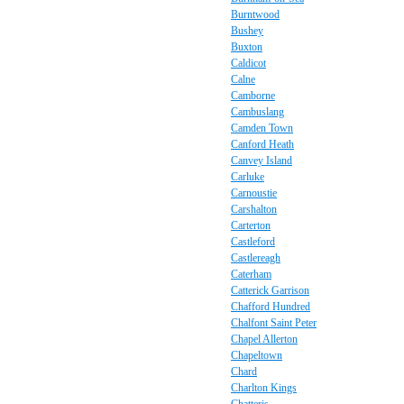
Burntwood
Bushey
Buxton
Caldicot
Calne
Camborne
Cambuslang
Camden Town
Canford Heath
Canvey Island
Carluke
Carnoustie
Carshalton
Carterton
Castleford
Castlereagh
Caterham
Catterick Garrison
Chafford Hundred
Chalfont Saint Peter
Chapel Allerton
Chapeltown
Chard
Charlton Kings