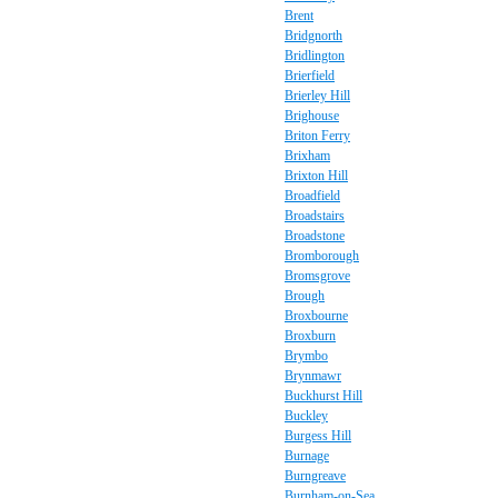
Brent
Bridgnorth
Bridlington
Brierfield
Brierley Hill
Brighouse
Briton Ferry
Brixham
Brixton Hill
Broadfield
Broadstairs
Broadstone
Bromborough
Bromsgrove
Brough
Broxbourne
Broxburn
Brymbo
Brynmawr
Buckhurst Hill
Buckley
Burgess Hill
Burnage
Burngreave
Burnham-on-Sea