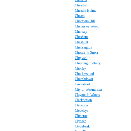
Chatteris
Cheadle
Cheadle Hulme
Cheam
Cheetham Hill
Chelmsley Wood
Chertsey
Chesham
Cheshunt
Chessington
Chester-le-Street
Chigwell
Chipping Sodbury
Chorley
Chorleywood
Churchdown
Cinderford
City of Westminster
Clayton-le-Woods
Cleckheaton
Clevedon
Cleveleys
Clitheroe
Clydach
Clydebank