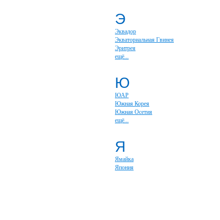
Э
Эквадор
Экваториальная Гвинея
Эритрея
ещё...
Ю
ЮАР
Южная Корея
Южная Осетия
ещё...
Я
Ямайка
Япония