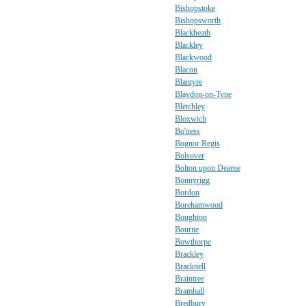
Bishopstoke
Bishopsworth
Blackheath
Blackley
Blackwood
Blacon
Blantyre
Blaydon-on-Tyne
Bletchley
Bloxwich
Bo'ness
Bognor Regis
Bolsover
Bolton upon Dearne
Bonnyrigg
Bordon
Borehamwood
Boughton
Bourne
Bowthorpe
Brackley
Bracknell
Braintree
Bramhall
Bredbury