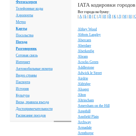
Фотогалерея
IATA кодировки городо
Телефонные коды
Все города на букву:
Аэропорты
|
А
|
Б
|
В
|
Г
|
Д
|
И
|
Й
|
К
|
Л
|
М
|
Н
|
Метро
Карты
Abbey Wood
Abbots Langley
Посольства
Abercarn
Погода
Aberdare
Разговорник
Aberkenfig
Сотовая связь
Abram
Интернет
Acocks Green
Addlestone
Автомобильные номера
Adwick le Street
Видео страны
Airdrie
Паспорта
Aldridge
История
Alsager
Alton
Культура
Altrincham
Визы, правила въезда
Amersham on the Hill
Достопримечательности
Ampthill
Расписание поездов
Annfield Plain
Archway
Armadale
Armthorpe