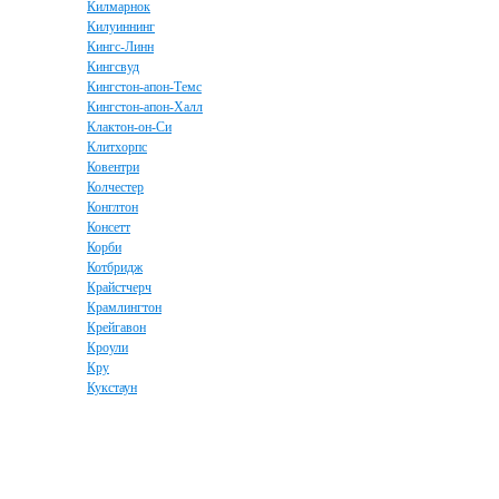
Килмарнок
Килуиннинг
Кингс-Линн
Кингсвуд
Кингстон-апон-Темс
Кингстон-апон-Халл
Клактон-он-Си
Клитхорпс
Ковентри
Колчестер
Конглтон
Консетт
Корби
Котбридж
Крайстчерч
Крамлингтон
Крейгавон
Кроули
Кру
Кукстаун