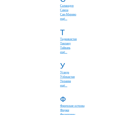
Сальвадор
Самоа
Сан-Марино
ещё...
Т
Таджикистан
Таиланд
Тайвань
ещё...
У
Уганда
Узбекистан
Украина
ещё...
Ф
Фарерские острова
Фиджи
Филиппины