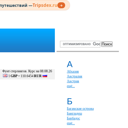
Tripsdex.ru
 путешествий —
→
А
Фунт стерлингов. Курс на 08.08.26
Абхазия
1
GBP
=
110.6454
RUR
Австралия
Австрия
ещё...
Б
Багамские острова
Бангладеш
Барбадос
ещё...