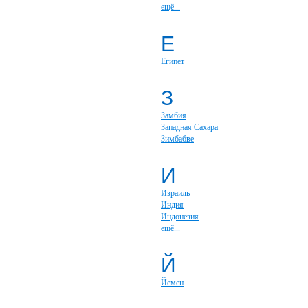
ещё...
Е
Египет
З
Замбия
Западная Сахара
Зимбабве
И
Израиль
Индия
Индонезия
ещё...
Й
Йемен