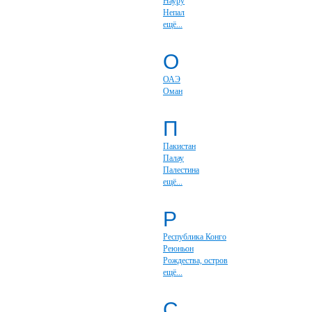
Науру
Непал
ещё...
О
ОАЭ
Оман
П
Пакистан
Палау
Палестина
ещё...
Р
Республика Конго
Реюньон
Рождества, остров
ещё...
С