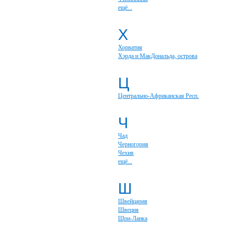
ещё...
Х
Хорватия
Хэрда и МакДональда, острова
Ц
Центрально-Африканская Респ.
Ч
Чад
Черногория
Чехия
ещё...
Ш
Швейцария
Швеция
Шри-Ланка