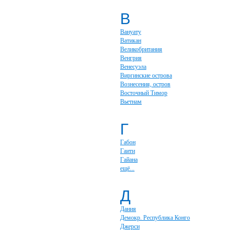
В
Вануату
Ватикан
Великобритания
Венгрия
Венесуэла
Виргинские острова
Вознесения, остров
Восточный Тимор
Вьетнам
Г
Габон
Гаити
Гайана
ещё...
Д
Дания
Демокр. Республика Конго
Джерси