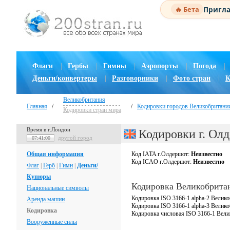
Пригла
🔥 Бета
Флаги
|
Гербы
|
Гимны
|
Аэропорты
|
Погода
|
Деньги/конвертеры
|
Разговорники
|
Фото стран
|
К
Великобритания
Главная
/
/
Кодировки городов Великобритани
Кодировки стран мира
Время в г.Лондон
Кодировки г. Ол
другой город
07:41:01
Общая информация
Код IATA г.Олдершот:
Неизвестно
Код ICAO г.Олдершот:
Неизвестно
Флаг
|
Герб
|
Гимн
|
Деньги/
Купюры
Кодировка Великобрита
Национальные символы
Кодировка ISO 3166-1 alpha-2 Велико
Аренда машин
Кодировка ISO 3166-1 alpha-3 Велик
Кодировка
Кодировка числовая ISO 3166-1 Вели
Вооруженные силы