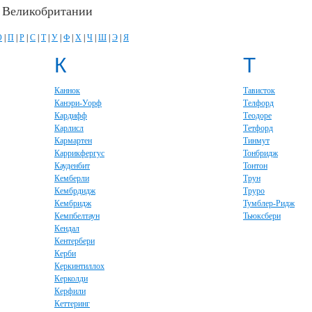
в Великобритании
О
|
П
|
Р
|
С
|
Т
|
У
|
Ф
|
Х
|
Ч
|
Ш
|
Э
|
Я
К
Т
Каннок
Тависток
Канэри-Уорф
Телфорд
Кардифф
Теодоре
Карлисл
Тетфорд
Кармартен
Тинмут
Каррикфергус
Тонбридж
Кауденбит
Тонтон
Кемберли
Трун
Кембрдидж
Труро
Кембридж
Тумблер-Ридж
Кемпбелтаун
Тьюксбери
Кендал
Кентербери
Керби
Керкинтиллох
Керколди
Керфили
Кеттеринг