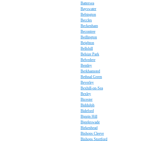
Battersea
Bayswater
Bebington
Beccles
Beckenham
Becontree
Bedlington
Beighton
Bellshill
Belsize Park
Belvedere
Bentley
Berkhamsted
Bethnal Green
Beverley
Bexhill-on-Sea
Bexley
Bicester
Biddulph
Bideford
Biggin Hill
Biggleswade
Birkenhead
Bishops Cleeve
Bishops Stortford